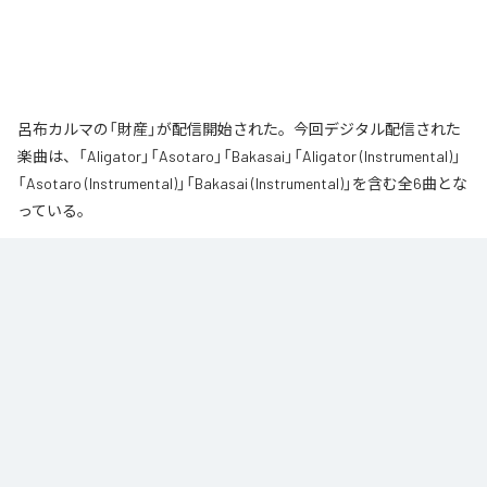
呂布カルマの「財産」が配信開始された。今回デジタル配信された
楽曲は、「Aligator」「Asotaro」「Bakasai」「Aligator (Instrumental)」
「Asotaro (Instrumental)」「Bakasai (Instrumental)」を含む全6曲とな
っている。
なお「
財産
」は、
Apple Music
、
Spotify
、
LINE MUSIC
、
YouTube
Music
、
Amazon Music Unlimited
などの音楽配信サービスで聴くこと
ができる。
各配信サービス：
財産