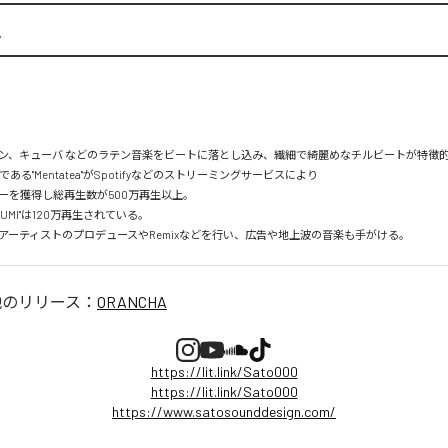
A
ン、キューバ などのラテン音楽をビートに落とし込み、繊細で綺麗めなチルビートが特徴的。
mである"Mentatea"がSpotifyなどのストリーミングサービスにより

を獲得し総再生数が500万再生以上。

UMI"は120万再生されている。

アーティストのプロデュースやRemixなどを行い、広告や地上波の音楽も手がける。
他のリリース：
ORANCHA
https://lit.link/Sato000
https://lit.link/Sato000
https://www.satosounddesign.com/