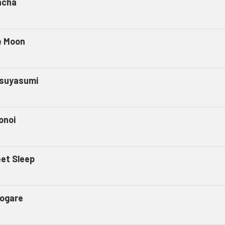
ncha
e Moon
suyasumi
onoi
et Sleep
ogare