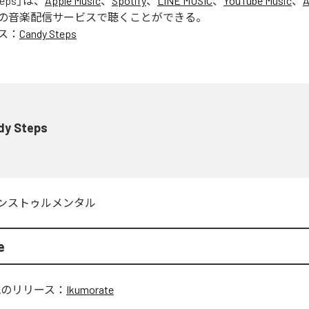
teps
」は、
Apple Music
、
Spotify
、
LINE MUSIC
、
YouTube Music
、
A
の音楽配信サービスで聴くことができる。
ス：
Candy Steps
dy Steps
ンストゥルメンタル
e
他のリリース：
Ikumorate