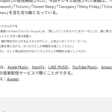
「Augast」が配信開始された。今回デジタル配信された楽曲は、「Oran
asumi」「Totonoi」「Sweet Sleep」「Tasogare」「Rainy Friday」「Toton
「Hotaru」を含む全10曲となっている。
スタルギアを

る最新Lofi Beatsアルバム『August』は、「癒し」と「ノスタルジア」をテーマにした、夏に寄り添
くりと夕方へ導き夜風へ

、胸が締め付けられるようなメロディと、心地よいローファイ・ビート。

る風を感じながら、ゆったりとした時間をお過ごしください。

供に、そして寝る前のBGMなどリラックスした時間をお過ごしください
」は、
Apple Music
、
Spotify
、
LINE MUSIC
、
YouTube Music
、
Amazo
の音楽配信サービスで聴くことができる。
ス：
Augast