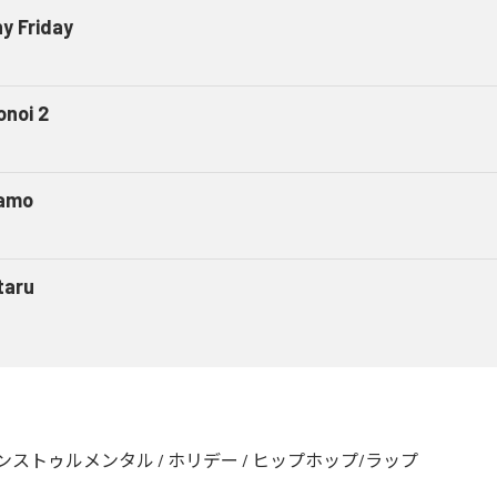
ny Friday
onoi 2
amo
taru
ンストゥルメンタル
/
ホリデー
/
ヒップホップ/ラップ