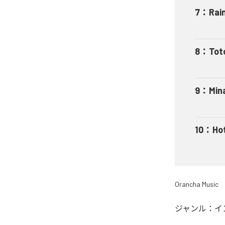
7
：
Rai
8
：
Tot
9
：
Min
10
：
Ho
Orancha Music
ジャンル：
イ