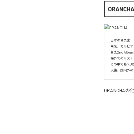
ORANCH
日本の音楽家

南米、カリビア
音楽2nd Albu
海外でのリスナー
その中でも"KUR
以後、国内外の
ORANCHA
の