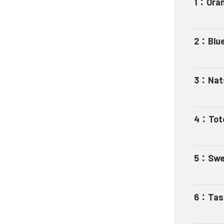
1
：
Ora
2
：
Blu
3
：
Nat
4
：
Tot
5
：
Swe
6
：
Tas