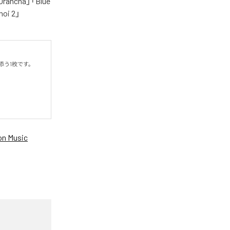
cha」「Blue
oi 2」
う1枚です。

n Music