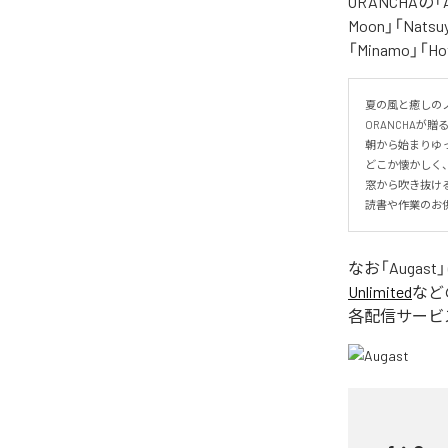
ORANCHAの
Moon」「Natsuy
「Minamo」
夏の風と癒しのノ
ORANCHAが贈
朝から始まりゆっ
どこか懐かしく
窓から吹き抜け
読書や作業のお
なお「
Augast
Unlimited
など
各配信サービ