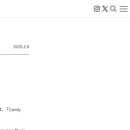
2025.2.9
、「Candy