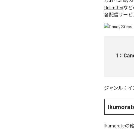
なお「
Candy S
Unlimited
など
各配信サービ
1
：
Can
ジャンル：
イ
Ikumorat
Ikumorate
の