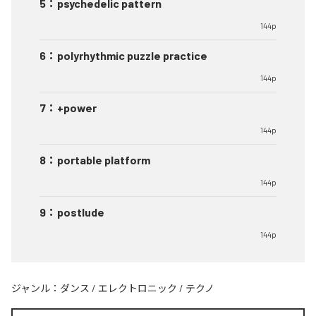
5
：
psychedelic pattern
144p
6
：
polyrhythmic puzzle practice
144p
7
：
+power
144p
8
：
portable platform
144p
9
：
postlude
144p
ジャンル：
ダンス
/
エレクトロニック
/
テクノ