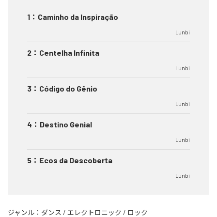
1
：
Caminho da Inspiração
Lunbi
2
：
Centelha Infinita
Lunbi
3
：
Código do Gênio
Lunbi
4
：
Destino Genial
Lunbi
5
：
Ecos da Descoberta
Lunbi
ジャンル：
ダンス
/
エレクトロニック
/
ロック