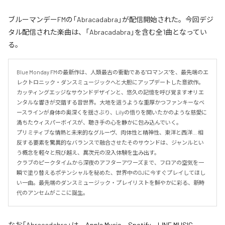
ブルーマンデーFMの「Abracadabra」が配信開始された。今回デジ
タル配信された楽曲は、「Abracadabra」を含む全1曲となってい
る。
Blue Monday FMの最新作は、人類最古の衝動である"ロマンス"を、最先端のエ
レクトロニック・ダンスミュージックへと大胆にアップデートした意欲作。
カッティングエッジなサウンドデザインと、悠久の記憶を呼び覚ますオリエ
ンタルな響きが交錯する音世界。大地を這うような重厚かつファンキーなベ
ースラインが身体の奥深くを揺さぶり、Lilyの悟りを開いたかのような慈愛に
満ちたウィスパーボイスが、聴き手の心を静かに包み込んでいく。

プリミティブな情熱と未来的なグルーヴ、肉体性と精神性、東洋と西洋… 相
反する要素を驚異的なバランスで融合させたそのサウンドは、ジャンルとい
う概念を軽々と飛び越え、異次元の没入体験を生み出す。

クラブのピークタイムから深夜のアフターアワーズまで、フロアの空気を一
瞬で塗り替えるポテンシャルを秘めた、世界中のDJに今すぐプレイしてほし
い一曲。最先端のダンスミュージック・プレイリストを鮮やかに彩る、新時
代のアンセムがここに誕生。
なお「
Abracadabra
」は、
Apple Music
、
Spotify
、
LINE MUSIC
、