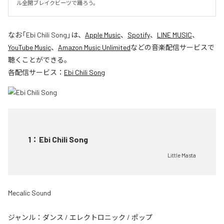
ル全開ブレイクビーツで踊ろう。
なお「
Ebi Chili Song
」は、
Apple Music
、
Spotify
、
LINE MUSIC
、
YouTube Music
、
Amazon Music Unlimited
などの音楽配信サービスで
聴くことができる。
各配信サービス：
Ebi Chili Song
1
：
Ebi Chili Song
Little Masta
Mecalic Sound
ジャンル：
ダンス
/
エレクトロニック
/
ポップ