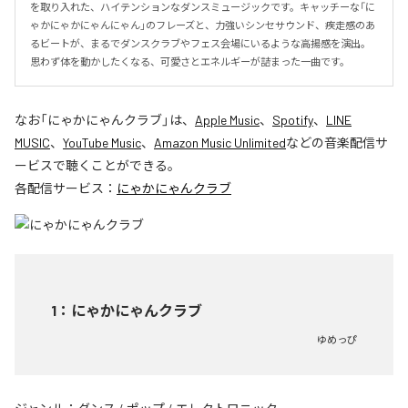
を取り入れた、ハイテンションなダンスミュージックです。キャッチーな「に
ゃかにゃかにゃんにゃん」のフレーズと、力強いシンセサウンド、疾走感のあ
るビートが、まるでダンスクラブやフェス会場にいるような高揚感を演出。
思わず体を動かしたくなる、可愛さとエネルギーが詰まった一曲です。
なお「
にゃかにゃんクラブ
」は、
Apple Music
、
Spotify
、
LINE
MUSIC
、
YouTube Music
、
Amazon Music Unlimited
などの音楽配信サ
ービスで聴くことができる。
各配信サービス：
にゃかにゃんクラブ
1
：
にゃかにゃんクラブ
ゆめっぴ