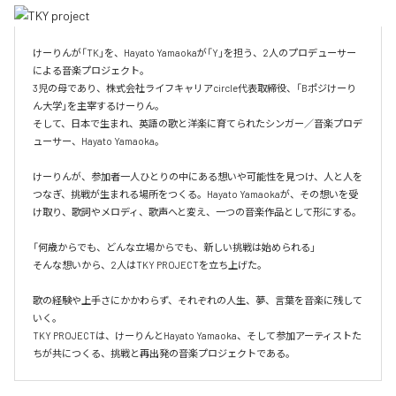
けーりんが「TK」を、Hayato Yamaokaが「Y」を担う、2人のプロデューサー
による音楽プロジェクト。

3児の母であり、株式会社ライフキャリアcircle代表取締役、「Bポジけーり
ん大学」を主宰するけーりん。

そして、日本で生まれ、英語の歌と洋楽に育てられたシンガー／音楽プロデ
ューサー、Hayato Yamaoka。

けーりんが、参加者一人ひとりの中にある想いや可能性を見つけ、人と人を
つなぎ、挑戦が生まれる場所をつくる。Hayato Yamaokaが、その想いを受
け取り、歌詞やメロディ、歌声へと変え、一つの音楽作品として形にする。

「何歳からでも、どんな立場からでも、新しい挑戦は始められる」

そんな想いから、2人はTKY PROJECTを立ち上げた。

歌の経験や上手さにかかわらず、それぞれの人生、夢、言葉を音楽に残して
いく。

TKY PROJECTは、けーりんとHayato Yamaoka、そして参加アーティストた
ちが共につくる、挑戦と再出発の音楽プロジェクトである。