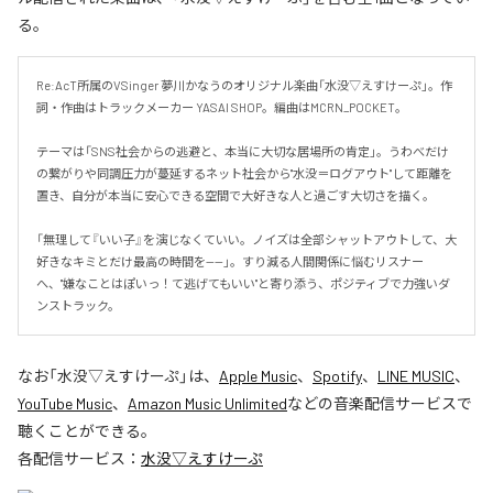
る。
Re:AcT所属のVSinger 夢川かなうのオリジナル楽曲「水没▽えすけーぷ」。作
詞・作曲はトラックメーカー YASAI SHOP。編曲はMCRN_POCKET。

テーマは「SNS社会からの逃避と、本当に大切な居場所の肯定」。うわべだけ
の繋がりや同調圧力が蔓延するネット社会から"水没＝ログアウト"して距離を
置き、自分が本当に安心できる空間で大好きな人と過ごす大切さを描く。

「無理して『いい子』を演じなくていい。ノイズは全部シャットアウトして、大
好きなキミとだけ最高の時間を——」。すり減る人間関係に悩むリスナー
へ、"嫌なことはぽいっ！て逃げてもいい"と寄り添う、ポジティブで力強いダ
ンストラック。
なお「
水没▽えすけーぷ
」は、
Apple Music
、
Spotify
、
LINE MUSIC
、
YouTube Music
、
Amazon Music Unlimited
などの音楽配信サービスで
聴くことができる。
各配信サービス：
水没▽えすけーぷ