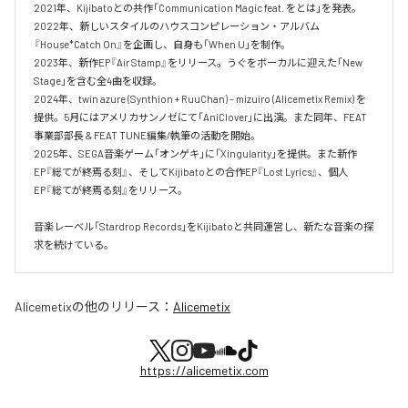
2021年、Kijibatoとの共作「Communication Magic feat. をとは」を発表。

2022年、新しいスタイルのハウスコンピレーション・アルバム
『House*Catch On』を企画し、自身も「When U」を制作。

2023年、新作EP『Air Stamp』をリリース。うぐをボーカルに迎えた「New 
Stage」を含む全4曲を収録。

2024年、twin azure (Synthion + RuuChan) – mizuiro (Alicemetix Remix) を
提供。5月にはアメリカサンノゼにて「AniClover」に出演。また同年、FEAT
事業部部長 & FEAT TUNE編集/執筆の活動を開始。

2025年、SEGA音楽ゲーム「オンゲキ」に「Xingularity」を提供。また新作
EP『総てが終焉る刻』、そしてKijibatoとの合作EP『Lost Lyrics』、個人
EP『総てが終焉る刻』をリリース。

音楽レーベル「Stardrop Records」をKijibatoと共同運営し、新たな音楽の探
求を続けている。
Alicemetix
の他のリリース：
Alicemetix
https://alicemetix.com