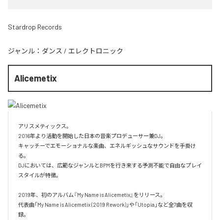
Stardrop Records
ジャンル：
ダンス
/
エレクトロニック
Alicemetix
アリスメティックス。

2016年より活動を開始した日本の音楽プロデューサー兼DJ。

キャッチーでエモーショナルな楽曲、エネルギッシュなサウンドを手掛け
る。

DJにおいては、広範なジャンルとBPMを行き来する予測不能で自由なプレイ
スタイルが特徴。​

2019年、初のアルバム『My Name is Alicemetix』をリリース。

代表曲「My Name is Alicemetix (2019 Rework)」や「Utopia」など全7曲を収
録。
