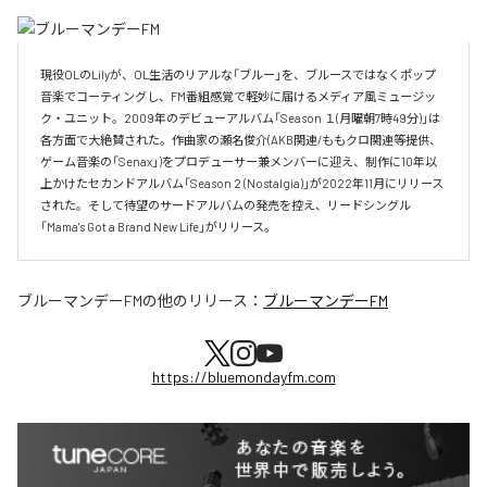
現役OLのLilyが、OL生活のリアルな「ブルー」を、ブルースではなくポップ
音楽でコーティングし、FM番組感覚で軽妙に届けるメディア風ミュージッ
ク・ユニット。2009年のデビューアルバム「Season １(月曜朝7時49分)」は
各方面で大絶賛された。作曲家の瀬名俊介(AKB関連/ももクロ関連等提供、
ゲーム音楽の「Senax」)をプロデューサー兼メンバーに迎え、制作に10年以
上かけたセカンドアルバム「Season 2 (Nostalgia)」が2022年11月にリリース
された。そして待望のサードアルバムの発売を控え、リードシングル
「Mama's Got a Brand New Life」がリリース。
ブルーマンデーFM
の他のリリース：
ブルーマンデーFM
https://bluemondayfm.com