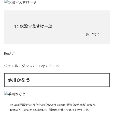
1
：
水没▽えすけーぷ
夢川かなう
Re:AcT
ジャンル：
ダンス
/
J-Pop
/
アニメ
夢川かなう
 Re:AcT所属 泡沫（うたかた）たゆたうVsinger 夢川（ゆめかわ）かなう。

 現代のどこかの明るい深海で、透明感と儚さを纏って歌う少女。