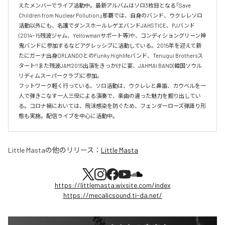
えたメンバーでライブ活動中。最新アルバムはソロ3枚目となる「Save 
Children from Nuclear Pollution」那覇では、自身のバンド、ウクレレソロ
活動以外にも、名護でダンスホールレゲエバンドJAHSTICE、PJバンド
(2014~15残波ジャム、Yellowmanサポート等)や、コンディショングリーン神
鬼バンドに参加するなどアグレッシブに活動している。2015年を迎えて新
たにガーナ出身ORLANDOとのFunky Highlifeバンド、Tenugui Brothersス
タート!!また残波JAM2015出演をきっかけに宴、JAHMAI BAND(韓国ソウル
リディムスーパークラブ)に参加。

フットワーク軽く行っている、ソロ活動は、ウクレレと鼻笛、カウベルを一
人で弾きこなす一人三役による演奏で、楽曲の違った魅力を掘り出してい
る。コロナ禍においては、飛沫感染を防ぐため、フェンダーローズ弾語り形
態も実施。配信ライブを中心に活動中。
Little Masta
の他のリリース：
Little Masta
https://littlemasta.wixsite.com/index
https://mecalicsound.ti-da.net/