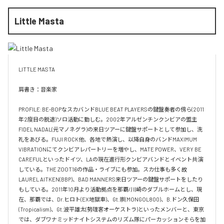
Little Masta
LITTLE MASTA

肩書き：音楽家

PROFILE:BE-BOPなスカバンドBLUE BEAT PLAYERSの鍵盤奏者の傍ら(2011
年2度目の脱退)ソロ活動に勤しむ。2002年アルゼンチンクンビアの盟主
FIDEL NADAL(元マノネグラ)の来日ツアーに鍵盤サポートとして参加し、洗
礼をあびる。FUJI ROCK他、各地で熱演し、以降自身のバンドMAXIMUM 
VIBRATIONにてクンビアレパートリーを増やし、MATE POWER、VERY BE 
CAREFULといったドイツ、LAの現在進行形クンビアバンドとイベント共演
している。THE ZOOT16の作品・ライブにも参加。スカ仕事も多く故
LAUREL AITKEN(BBP)、BAD MANNERS来日ツアーの鍵盤サポートをしたり
もしている。2011年10月より活動拠点を那覇/川崎のダブルホームとし、現
在、那覇では、Dr.ヒロト(EX地獄車)、Gt.崇(MONGOL800)、B.ドン久保田
(Tropicalism)、Gt.波平雄太(勢理客オーケストラ)といったメンバーと、東京
では、ダブワナミッドナイトシステムのリズム隊にパーカッションそらを加