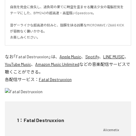
自我を完全に喪失し、過負荷の果てに時空を歪ませる魔法少女の電脳狂気を
テーマにした、BPM240の超高速・高密度J-Speedcore。

音ゲーライクな超高速の刻みと、鼓膜を抉る凶悪なMICROWAVE / ZAAG KICK
が容赦なく襲いかかる。

お楽しみください。
なお「
Fatal Destruxxion
」は、
Apple Music
、
Spotify
、
LINE MUSIC
、
YouTube Music
、
Amazon Music Unlimited
などの音楽配信サービスで
聴くことができる。
各配信サービス：
Fatal Destruxxion
1
：
Fatal Destruxxion
Alicemetix