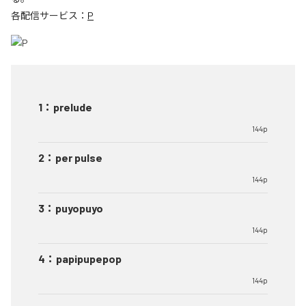
各配信サービス：
P
1
：
prelude
144p
2
：
per pulse
144p
3
：
puyopuyo
144p
4
：
papipupepop
144p