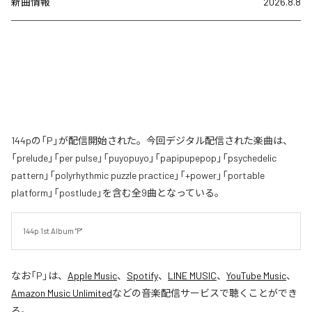
新曲情報
2026.8.8
144pの「P」が配信開始された。今回デジタル配信された楽曲は、
「prelude」「per pulse」「puyopuyo」「papipupepop」「psychedelic
pattern」「polyrhythmic puzzle practice」「+power」「portable
platform」「postlude」を含む全9曲となっている。
144p 1st Album "P"
なお「
P
」は、
Apple Music
、
Spotify
、
LINE MUSIC
、
YouTube Music
、
Amazon Music Unlimited
などの音楽配信サービスで聴くことができ
る。