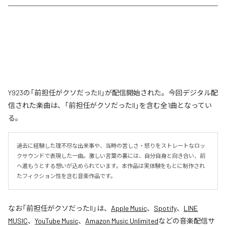
Y923の「前担任がクソだったII」が配信開始された。今回デジタル配
信された楽曲は、「前担任がクソだったII」を含む全1曲となってい
る。
過去に経験した理不尽な出来事や、当時の苦しさ・怒りをストレートなロッ
クサウンドで表現した一曲。激しい言葉の裏には、自分自身と向き合い、前
へ進もうとする想いが込められています。本作品は実体験をもとに制作され
たフィクション性を含む音楽作品です。
なお「
前担任がクソだったII
」は、
Apple Music
、
Spotify
、
LINE
MUSIC
、
YouTube Music
、
Amazon Music Unlimited
などの音楽配信サ