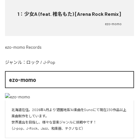
1
：
少女A (feat. 椎名もた) [Arena Rock Remix]
ezo-momo
ezo-momo Records
ジャンル：
ロック
/
J-Pop
ezo-momo
北海道在住。2026年4月より"遊園地系"AI楽曲をSunoにて現在230作品以上
楽曲制作をしています。

世界進出を目指し、様々な音楽ジャンルに挑戦中です！

（J-pop、J-Rock、Jazz、和楽器、テクノなど）