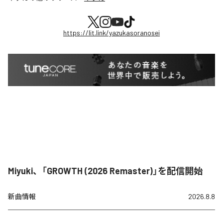
https://lit.link/yazukasoranosei
Miyuki、「GROWTH (2026 Remaster)」を配信開始
新曲情報
2026.8.8