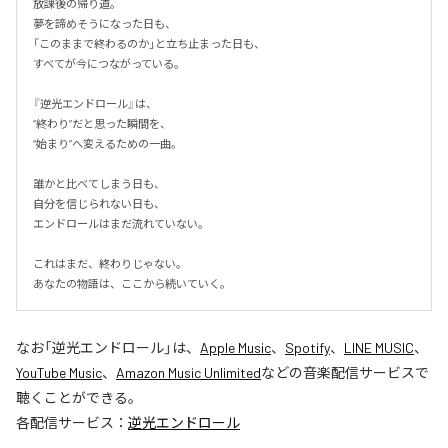
放課後の帰り道。

夢を諦めそうになった日も、

「このままで終わるのか」と立ち止まった日も、

すべてが今につながっている。

『逆光エンドロール』は、

“終わり”だと思った瞬間を、

“始まり”へ変えるための一曲。

誰かと比べてしまう日も、

自分を信じられない日も、

エンドロールはまだ流れていない。

これはまだ、終わりじゃない。

あなたの物語は、ここから続いていく。
なお「
逆光エンドロール
」は、
Apple Music
、
Spotify
、
LINE MUSIC
、
YouTube Music
、
Amazon Music Unlimited
などの音楽配信サービスで
聴くことができる。
各配信サービス：
逆光エンドロール