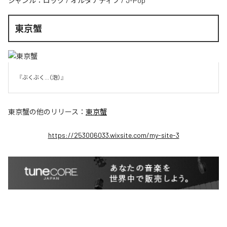
ジャンル：
ロック
/
オルタナティブ
/
J-Pop
東京蟹
『ぶくぶく...（泡）』
東京蟹
の他のリリース：
東京蟹
https://253006033.wixsite.com/my-site-3