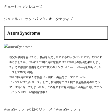
キューセッキンレコーズ
ジャンル：
ロック
/
パンク
/
オルタナティブ
AsuraSyndrome
親父が歌詞を書いたり、食品を販売したりするロックバンドです。あれこれ
ありましたが、ついに2019年8月に悲願の『RSR2019』の出演を果たしまし
た。その感動と感謝を込めて2枚めのシングル「Over the Sun」を10月にリリ
ースしてMVも公開。

2020年4月には新たな出会い・別れ・再会をテーマにアルバム
「ENCOUNTER」リリース。しかし世界的なコロナ禍で安全最優先のためツ
アーは幻となってしまったが、この先のまだ見ぬ出会いや再会に向けてアシ
ュラシンドローム絶賛稼働中！
AsuraSyndrome
の他のリリース：
AsuraSyndrome