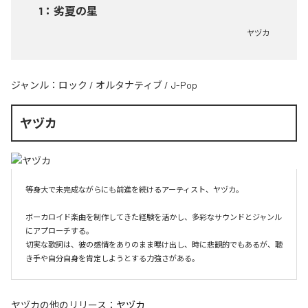
1
：
劣夏の星
ヤヅカ
ジャンル：
ロック
/
オルタナティブ
/
J-Pop
ヤヅカ
等身大で未完成ながらにも前進を続けるアーティスト、ヤヅカ。

ボーカロイド楽曲を制作してきた経験を活かし、多彩なサウンドとジャンル
にアプローチする。

切実な歌詞は、彼の感情をありのまま曝け出し、時に悲観的でもあるが、聴
き手や自分自身を肯定しようとする力強さがある。
ヤヅカ
の他のリリース：
ヤヅカ