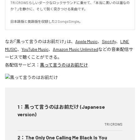
TRI CROWSらしいダークなロックサウンドに乗せて、「本当に黒いのは誰なの
か？」を静かに、そして鋭く突きつける楽曲です。

日本語版と英語版を収録した2 Songs Single。
なお「
黒って言うのはお前だけ
」は、
Apple Music
、
Spotify
、
LINE
MUSIC
、
YouTube Music
、
Amazon Music Unlimited
などの音楽配信サ
ービスで聴くことができる。
各配信サービス：
黒って言うのはお前だけ
1
：
黒って言うのはお前だけ (Japanese
version)
TRI CROWS
2
：
The Only One Calling Me Black Is You