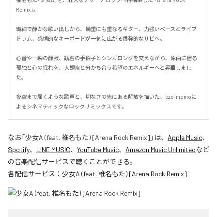
Remix」。

繊細で静かな歌い出しから、幾重にも重なるギター、力強いベースとライブ
ドラム、感情的なキーボードが一気に広がる爆発的なサビへ。

心音や一瞬の静寂、観客の手拍子とシンガロングを交えながら、原曲に宿る
孤独と心の揺れを、大観衆と分かち合う希望のエネルギーへと昇華しまし
た。

夜空まで届くような歌声と、切なさの先にある解放を描いた、ezo-momoに
よるシネマティックなロックリミックスです。
なお「
少女A (feat. 椎名もた) [Arena Rock Remix]
」は、
Apple Music
、
Spotify
、
LINE MUSIC
、
YouTube Music
、
Amazon Music Unlimited
など
の音楽配信サービスで聴くことができる。
各配信サービス：
少女A (feat. 椎名もた) [Arena Rock Remix]