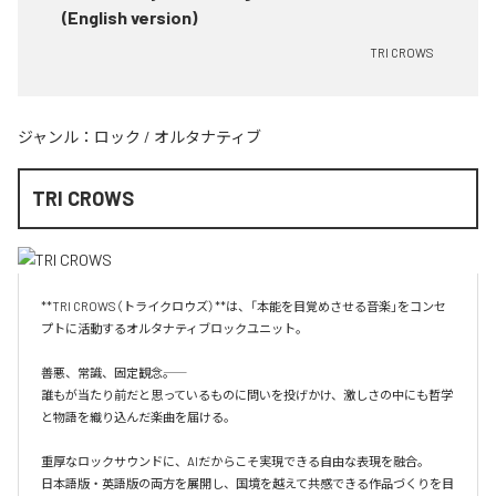
(English version)
TRI CROWS
ジャンル：
ロック
/
オルタナティブ
TRI CROWS
**TRI CROWS（トライクロウズ）**は、「本能を目覚めさせる音楽」をコンセ
プトに活動するオルタナティブロックユニット。

善悪、常識、固定観念――。

誰もが当たり前だと思っているものに問いを投げかけ、激しさの中にも哲学
と物語を織り込んだ楽曲を届ける。

重厚なロックサウンドに、AIだからこそ実現できる自由な表現を融合。

日本語版・英語版の両方を展開し、国境を越えて共感できる作品づくりを目