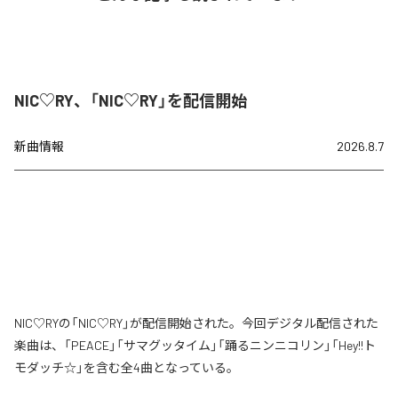
NIC♡RY、「NIC♡RY」を配信開始
新曲情報
2026.8.7
NIC♡RYの「NIC♡RY」が配信開始された。今回デジタル配信された
楽曲は、「PEACE」「サマグッタイム」「踊るニンニコリン」「Hey!!ト
モダッチ☆」を含む全4曲となっている。