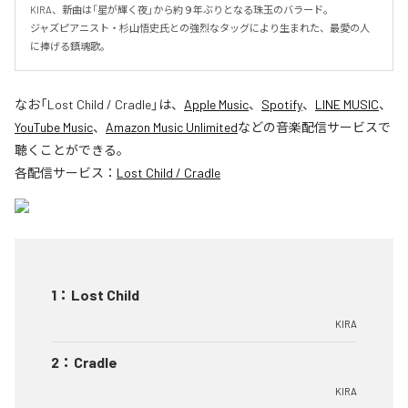
KIRA、新曲は「星が輝く夜」から約９年ぶりとなる珠玉のバラード。

ジャズピアニスト・杉山悟史氏との強烈なタッグにより生まれた、最愛の人
に捧げる鎮魂歌。
なお「
Lost Child / Cradle
」は、
Apple Music
、
Spotify
、
LINE MUSIC
、
YouTube Music
、
Amazon Music Unlimited
などの音楽配信サービスで
聴くことができる。
各配信サービス：
Lost Child / Cradle
1
：
Lost Child
KIRA
2
：
Cradle
KIRA