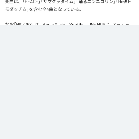
楽曲は、「PEACE」「サマグッタイム」「踊るニンニコリン」「Hey!!ト
モダッチ☆」を含む全4曲となっている。
なお「
NIC♡RY
」は、
Apple Music
、
Spotify
、
LINE MUSIC
、
YouTube
Music
、
Amazon Music Unlimited
などの音楽配信サービスで聴くこと
ができる。
各配信サービス：
NIC♡RY
1
：
PEACE
NIC♡RY
2
：
サマグッタイム
NIC♡RY
3
：
踊るニンニコリン