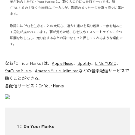
美が融合した『On Your Marks』は、聴く人の心に火を灯す一曲です。鶴
（TSURU）の力強くも繊細なボーカルが、歌詞のメッセージを真っ直ぐに届け
ます。

歌詞には「今」を生きることの大切さ、過去や迷いを乗り越えて一歩を踏み出
す勇気が描かれています。夢が覚めた朝、心を決めてスタートラインに立つ
瞬間を映し出し、走り出すあなたの背中をそっと押してくれるような楽曲で
す。
なお「
On Your Marks
」は、
Apple Music
、
Spotify
、
LINE MUSIC
、
YouTube Music
、
Amazon Music Unlimited
などの音楽配信サービスで
聴くことができる。
各配信サービス：
On Your Marks
1
：
On Your Marks