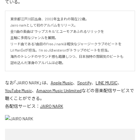
ている。
東京都江戸川区出身、2002年生まれの現在22歳。

Jairo narkとして初のアルバムをリリース。

全11曲の楽曲は”ラップスキル”とユーモアあふれるリリックを

主軸に多用なジャンルを展開。

リード曲である7曲目のFree J narkは軽快なジャージークラブのビートを

Lil Man$eが担当。I’m so Jはwisterorがトラップのビートを担当。

海外のトレンドのサウンド感も踏襲しつつ、日本独特の雰囲気のビートも

詰め込んだ渾身のアルバムは必聴。
なお「
JAIRO NARK
」は、
Apple Music
、
Spotify
、
LINE MUSIC
、
YouTube Music
、
Amazon Music Unlimited
などの音楽配信サービスで
聴くことができる。
各配信サービス：
JAIRO NARK