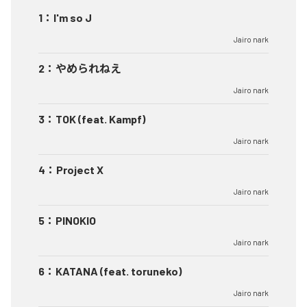
1
：
I'm so J
Jairo nark
2
：
やめられねえ
Jairo nark
3
：
TOK (feat. Kampf)
Jairo nark
4
：
Project X
Jairo nark
5
：
PINOKIO
Jairo nark
6
：
KATANA (feat. toruneko)
Jairo nark