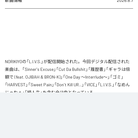
新曲情報
2026.8.7
NORIKIYOの「L.I.V.S.」が配信開始された。今回デジタル配信された
楽曲は、「Sinner's Excuse」「Cut Da Bullshit」「履歴書」「ギャラは倍
額で (feat. OJIBAH & BRON-K)」「One Day ～Interrlude～」「ゴミ」
「HARVEST」「Sweet Pain」「Don't Kill UR...」「VICE」「L.I.V.S.」「なめん
じゃねぇ」「続人生」を含む全13曲となっている。
自身が難病に罹患し、自分のこれまでの人生と未来を改めて考え直したタイ
ミングに「Life Is Very Short」をテーマに制作されたアルバム。タイトルの
「L.I.V.S.」はLife Is Very Shortの頭文字を取ったものである。今作は本来、
NORIKIYOが収監中にリリースされる予定だった作品であり、予定より早く出
所が叶った為、お蔵入りになりそうだったが聴きたいと言うファンの声に応