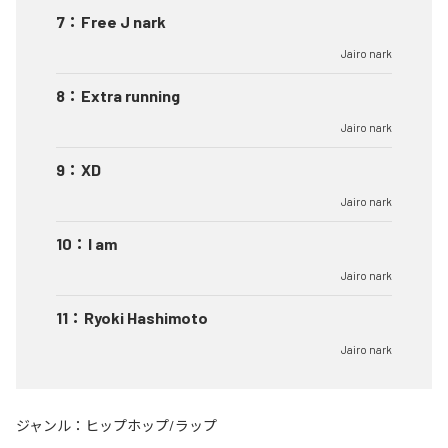
7
：
Free J nark
Jairo nark
8
：
Extra running
Jairo nark
9
：
XD
Jairo nark
10
：
I am
Jairo nark
11
：
Ryoki Hashimoto
Jairo nark
ジャンル：
ヒップホップ/ラップ