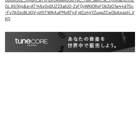
GLA61Xjg&e=AT146vGnDUZ23aIUO-ZzFQyWKlORxFOb3zO1w44d7Sc
-Fv7AOzc8LliGV-qX5TWlhAaPMv8TjcFyliCz4jtYZuqeZCwObApasH_V
KQ