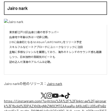
Jairo nark
東京都江戸川区出身22歳の若手ラッパー

出身地や年齢以外は一切非公開。

2/8に自身初となる1st Album「JAIRO NARK」をリリース予定

スキルフルなビートアプローチにユニークなリリックに注目

主軸に多様なジャンルを展開しており、海外のトレンドのサウンド感も踏襲
しつつ、日本独特の雰囲気のビートも

詰め込んだ渾身のアルバムは必聴。

Jairo nark
の他のリリース：
Jairo nark
https://l.instagram.com/?u=https%3A%2F%2Flinktr.ee%2Fjaironar
k%3Ffbclid%3DPAZXh0bgNhZW0CMTEAAaaRu-bKIlJzIELU05vlPpBz
obqslSoZ_mydm_BYVMzKUe9eAGSpY9C_YuA_aem_Ik_tQOhazg31SZ