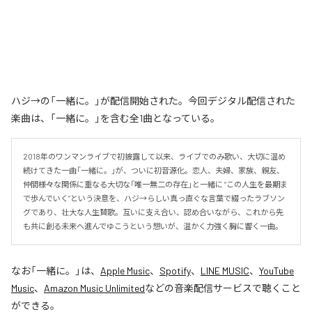
ハジ→の「一緒に。」が配信開始された。今回デジタル配信された
楽曲は、「一緒に。」を含む全1曲となっている。
2018年のワンマンライブで初披露して以来、ライブでのみ歌い、大切に温め
続けてきた一曲「一緒に。」が、ついに初音源化。恋人、夫婦、家族、親友、
仲間――様々な関係に重なる大切な「唯一無二の存在」と一緒に “この人生を最期ま
で歩んでいく”という決意を、ハジ→らしい真っ直ぐな言葉で綴ったラブソン
グであり、壮大な人生賛歌。互いに支え合い、認め合いながら、これから先
も共に創る未来へ進んでゆこうという想いが、温かく力強く胸に響く一曲。
なお「
一緒に。
」は、
Apple Music
、
Spotify
、
LINE MUSIC
、
YouTube
Music
、
Amazon Music Unlimited
などの音楽配信サービスで聴くこと
ができる。