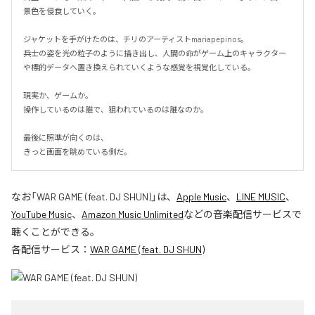
景色を侵食していく。

ジャケットを手がけたのは、チリのアーティストmariapepinos。

兵士の姿を光の粒子のように描き出し、人間の命がゲーム上のキャラクター
や標的データへ置き換えられていくような感覚を視覚化している。

現実か、ゲームか。

操作しているのは誰で、狙われているのは誰なのか。

最後に照準が向くのは、

きっと画面を眺めている側だ。
なお「
WAR GAME (feat. DJ SHUN)
」は、
Apple Music
、
LINE MUSIC
、
YouTube Music
、
Amazon Music Unlimited
などの音楽配信サービスで
聴くことができる。
各配信サービス：
WAR GAME (feat. DJ SHUN)