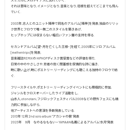
ズミカルにメロディアスに流れていく.

それは意味となり,イメージとなり,音楽となり,垣根を超えてどこまでも飛ん
でいく.

2003年,志人とのユニット降神で同名のアルバム[降神]を発表,独自のリリッ
ク世界とフロウで唯一無二のスタイルを築きあげ,

ヒップホップには収まらない幅広いファン層の支持を得る.

セカンドアルバム[望~月を亡くした王様~]を経て,2005年にソロ.アルバム 
[melhentrips]を発表,

音楽雑誌REMIXの HIPHOPディスク賞受賞などの評価を得た.

日常の中のやさしさや,若者の抱く閉塞感を叙情的な詩に描き,

時に歌い上げ,時にポエトリー.リーディングにも聴こえる独特のフロウで紡
ぐ.

フリースタイルや,ポエトリー.リーディングイベントにも積極的に参加,

ジャンルをクロスオーバーしたライブ活動をし,

山水人,otonotani,フジロックフェスティバル2008などの野外フェスにも精
力的に参加しながら,

他アーティストへの客演を多数発表している.

2013年 12月 2nd solo album "アカシャの唇" 発表

2023年　9月　なのるなもない × YAMAAN名義によるアルバム"水月"発表