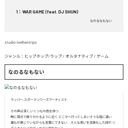
1
：
WAR GAME (feat. DJ SHUN)
なのるなもない
studio melhentrips
ジャンル：
ヒップホップ/ラップ
/
オルタナティブ
/
ゲーム
なのるなもない
ラッパー,スポークンワーズアーティスト.

その声は深く,いくつもの色を持つ.

時に耳元で語りかけるように近く,どこかへ行ってしまいそうな程に遠い.

誰もが感じていながらも言葉にできない....そんな思いを言語化した詩が,リ