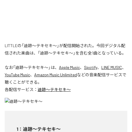
LITTLEの「迪跡〜テキセキ〜」が配信開始された。今回デジタル配
信された楽曲は、「迪跡〜テキセキ〜」を含む全1曲となっている。
なお「
迪跡〜テキセキ〜
」は、
Apple Music
、
Spotify
、
LINE MUSIC
、
YouTube Music
、
Amazon Music Unlimited
などの音楽配信サービスで
聴くことができる。
各配信サービス：
迪跡〜テキセキ〜
1
：
迪跡〜テキセキ〜