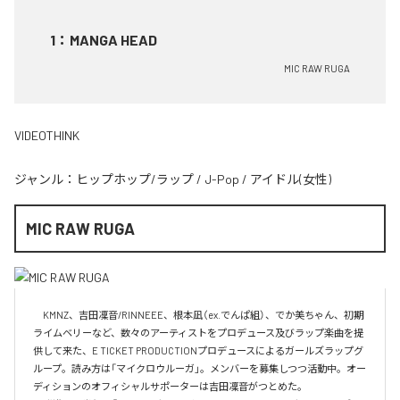
1
：
MANGA HEAD
MIC RAW RUGA
VIDEOTHINK
ジャンル：
ヒップホップ/ラップ
/
J-Pop
/
アイドル(女性)
MIC RAW RUGA
　KMNZ、吉田凜音/RINNEEE、根本凪（ex.でんぱ組）、でか美ちゃん、初期
ライムベリーなど、数々のアーティストをプロデュース及びラップ楽曲を提
供して来た、E TICKET PRODUCTIONプロデュースによるガールズラップグ
ループ。読み方は「マイクロウルーガ」。メンバーを募集しつつ活動中。オー
ディションのオフィシャルサポーターは吉田凜音がつとめた。
