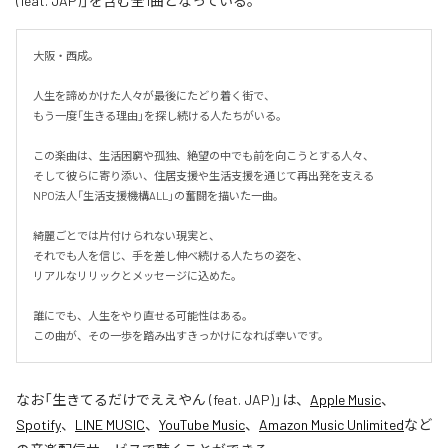
(feat. JAP)」を含む全1曲となっている。
大阪・西成。

人生を諦めかけた人々が最後にたどり着く街で、

もう一度「生きる理由」を探し続ける人たちがいる。

この楽曲は、生活困窮や孤独、絶望の中でも前を向こうとする人々、

そして彼らに寄り添い、住居支援や生活支援を通じて再出発を支える

NPO法人「生活支援機構ALL」の奮闘を描いた一曲。

綺麗ごとでは片付けられない現実と、

それでも人を信じ、手を差し伸べ続ける人たちの姿を、

リアルなリリックとメッセージに込めた。

誰にでも、人生をやり直せる可能性はある。

この曲が、その一歩を踏み出すきっかけになれば幸いです。
なお「
生きてるだけでええやん (feat. JAP)
」は、
Apple Music
、
Spotify
、
LINE MUSIC
、
YouTube Music
、
Amazon Music Unlimited
など