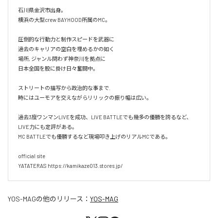
石川県金沢市出身。

横浜の大型crew BAYHOOD所属のMC。

圧倒的な行動力と制作スピードを武器に

過去のキャリアの空白を埋めるかの如く

場所, ジャンル問わず神奈川を拠点に

日本全国を股に掛け日々奮闘中。

ストリートの描写から政治的な事まで.

時にはユーモアを交えながらリリックの振り幅は広い。

過去3度ワンマンLIVEを成功、LIVE BATTLEでも幾多の優勝を誇るなど、
LIVE力にも定評がある。

MC BATTLEでも優勝するなど現場叩き上げのリアルMCである。

official site

YATATERAS https://kamikaze013.stores.jp/
YOS-MAG
の他のリリース：
YOS-MAG