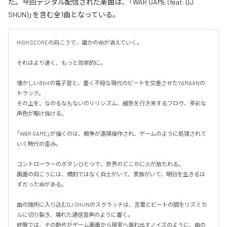
た。今回デジタル配信された楽曲は、「WAR GAME (feat. DJ
SHUN)」を含む全1曲となっている。
HIGH SCOREの向こうで、誰かの命が消えていく。

それはより速く、もっと効率的に。

懐かしい8bitの電子音と、重く不穏な現代のビートを交差させたYAMAANの
トラック。

その上を、なのるなもないのリリシズム、緩急を行き来するフロウ、多彩な
声色が駆け抜ける。

「WAR GAME」が描くのは、戦争が遠隔操作され、ゲームのように処理されて
いく時代の歪み。

コントローラーのボタンひとつで、世界のどこかに火が放たれる。

画面の向こうには、標的ではなく兵士がいて、家族がいて、明日を生きるは
ずだった命がある。

曲の随所に入り込むDJ SHUNのスクラッチは、言葉とビートの間をリズミカ
ルに切り裂き、壊れた通信音声のように響く。

終盤では、その断片がゲーム画面から現実へ漏れ出すノイズのように、曲の