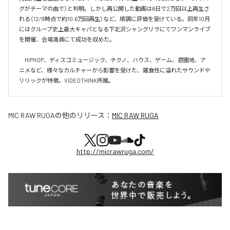
グがテーマの曲で）と判明。しかし再公開した動画は6日で2万回以上再生さ
れる（12/9時点で約10.6万回再生）など、順調に評価を受けている。同年10月
にはグループ史上最大キャパとなる下北沢シャングリラにてワンマンライブ
を開催、会場満員にて成功を収めた。

　HIPHOP、ディスコミュージック、テクノ、ハウス、ゲーム、遊園地、ア
ニメなど、様々なカルチャーから影響を受けた、雑食性に溢れたサウンドや
リリックが特徴。VIDEOTHINK所属。
MIC RAW RUGA
の他のリリース：
MIC RAW RUGA
http://micrawruga.com/