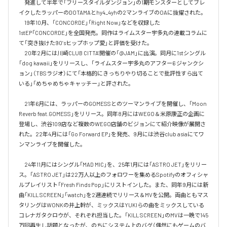
　発進して半年で「フリースタイルダンジョン」の1期モンスターとしてブレ
イクしたラッパーのDOTAMAとhy4_4yhの2マンライブのOAに抜擢された。

　19年10月、「CONCORDE」「Right Now」などを収録した
1stEP「CONCORDE」を全国発売。同作はライムスター宇多丸の連載コラムに
て「突き抜けた90’sヒップホップ愛」と評価を受けた。

　20年2月には川崎CLUB CITTA’開催の「@JAM」に出演。同月に1stシングル
「dog kawaii」をリリースし、「ライムスター宇多丸のアフター6 ジャンクシ
ョン」（TBSラジオ）にて「本格的にきっちりやり切ることで批評性すら出て
いる」「めちゃめちゃキャッチー」と評された。

　21年6月には、ラッパーのGOMESSとのツーマンライブを開催し、「Moon 
Reverb feat.GOMESS」をリリース。同年8月にはWEGO＆米原康正の企画に
登場し、渋谷109店など複数のWEGO店舗のビジョンにて紹介映像が展開さ
れた。22年4月には「Go Forward EP」を発売、9月には渋谷club asiaにてワ
ンマンライブを開催した。

　24年11月にはシングル「MAD MIC」を、25年1月には「ASTRO JET」をリリー
ス。「ASTRO JET」は22万人以上のフォロワーを集めるSpotifyのオフィシャ
ルプレイリスト「Fresh Finds Pop」にリストインした。また、同年9月には新
曲「KILL SCREEN」「watch」を2週連続でリリース＆MVを公開。両曲ともマス
タリングはWONKの井上幹が、ミックスはYUKIらの曲をミックスしている
コレナガタクロウが、それぞれ担当した。「KILL SCREEN」のMVは一晩で145
万回再生し話題となったが、のちにシステム上のバグ（偶然にもゲームのバ