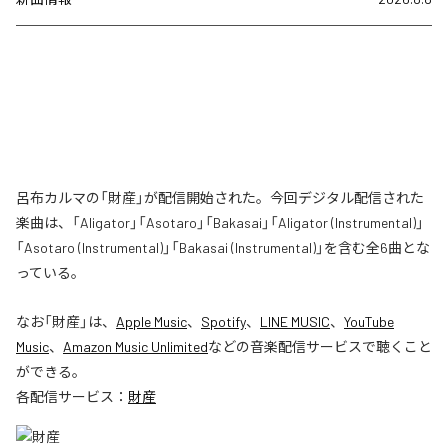
呂布カルマの「財産」が配信開始された。今回デジタル配信された
楽曲は、「Aligator」「Asotaro」「Bakasai」「Aligator (Instrumental)」
「Asotaro (Instrumental)」「Bakasai (Instrumental)」を含む全6曲とな
っている。
なお「
財産
」は、
Apple Music
、
Spotify
、
LINE MUSIC
、
YouTube
Music
、
Amazon Music Unlimited
などの音楽配信サービスで聴くこと
ができる。
各配信サービス：
財産