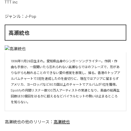
TTT inc
ジャンル：
J-Pop
高瀬統也
1996年11月26日生まれ。愛知県出身のシンガーソングライター。作詞・作
曲も手掛け、一度聞いたら忘れられない高瀬ならではのフレーズで、形があ
りながらも触れることのできない愛の感覚を表現し、操る。香港のトップア
ルバムチャートで3冠を達成したのを皮切りに、現在ではアジアに留まらず
アメリカ、ヨーロッパなど80カ国以上のチャートでアルバムが1位を獲得。
Spotifyの月間リスナー数100万人アーティストの常連となり、楽曲の総再生
回数は30億回をはるかに超えるなどバイラルヒットの勢いは止まるところ
を知らない。
高瀬統也
の他のリリース：
高瀬統也