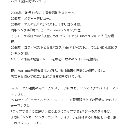
ハジ→（読み方はハジー）

2005年　地元 仙台にて 音楽活動をスタート。

2013年　メジャーデビュー。

2015年　アルバム『 ハジベスト。』オリコン４位。

同年シングル『君と。』にてiTunesランキング1位。

そしてコラボ曲 miwa『夜空。feat.ハジ→』でもiTunesランキング1位を獲
得。

2016年　コラボベストとなる『コラボ de ハジベスト。』ではLINE MUSICラ
ンキング1位。

リリース作品は配信チャートを中心に数々のタイトルを獲得。

現在YouTube登録者数は20万人、楽曲総再生回数は2億回に達し、

老若男女問わず幅広い世代から支持を受けている。 

back DJとの連携のみで一人でステージに立ち、ワンマイクでパフォーマン
スしきる、

“ソロライブアーティスト”として、10,000%現場叩き上げの圧巻のLIVEパフ
ォーマンスと

「ラップするように歌い、歌うようにラップする」ハジ→のスタイルは、

まさに「シンガーソング・エンターテイナー」を自称するに相応しい唯一無
二のハジ→ワールド。
