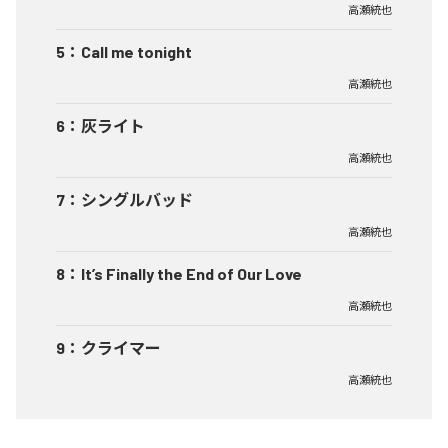
高瀬統也
5
：
Call me tonight
高瀬統也
6
：
灰ライト
高瀬統也
7
：
シングルバッド
高瀬統也
8
：
It’s Finally the End of Our Love
高瀬統也
9
：
クライマー
高瀬統也