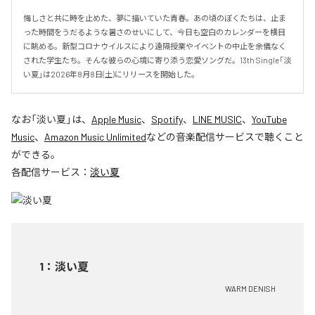
悔しさと共に時を止めた、夢に描いていた青春。あの頃のぼくたちは、止ま
った時間をうだるような暑さのせいにして、今日も空白のカレンダーを横目
に眺める。新型コロナウイルスにより遠隔授業やイベントの中止を余儀なく
された学生たち。そんな彼らの心境に寄り添う恋愛ソングだ。13th Single「淡
い夏」は2026年8月8日(土)にリリースを開始した。
なお「
淡い夏
」は、
Apple Music
、
Spotify
、
LINE MUSIC
、
YouTube
Music
、
Amazon Music Unlimited
などの音楽配信サービスで聴くこと
ができる。
各配信サービス：
淡い夏
1
：
淡い夏
WARM DENISH