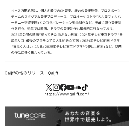
ベース内田旭彦は、個人名義でのCM音楽、舞台の音楽監督、プロスポーツ
チームのスタジアム音楽プロデュース、プロオーケストラ「名古屋フィルハ
ーモニー交響楽団」とのコラボレーション楽曲制作など、多岐に渡り音楽制
作を行う。近年では映画、ドラマの音楽制作も積極的に行なっており、
2024年公開の映画『帰ってきた あぶない刑事』2024年テレビ東京ドラマ『量
産型リコ -最後のプラモ女子の人生組み立て記-』2024年テレビ朝日ドラマ
『青島くんはいじわる』2025年テレビ東京ドラマ「今夜は…純烈」など、話題
の作品に多く携わっている。
Qaijff
の他のリリース：
Qaijff
https://www.qaijff.com/