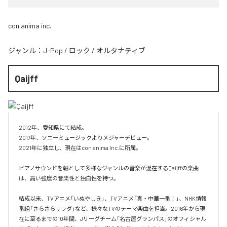
con anima inc.
ジャンル：
J-Pop
/
ロック
/
オルタナティブ
Qaijff
2012年、愛知県にて結成。

2017年、ソニーミュージックよりメジャーデビュー。

2021年に独立し、現在はcon anima Inc.に所属。

ピアノサウンドを軸として多様なジャンルの音楽が混在するQaijffの楽曲
は、高い強度の音楽性と独自性を持つ。

結成以来、TVアニメ「いぬやしき」、TVアニメ「真・中華一番！」、NHK情報
番組「さらさらサラダ」など、様々なTVのテーマ楽曲を担当。2016年から現
在に至るまでの10年間、Jリーグチーム「名古屋グランパス」のオフィシャル