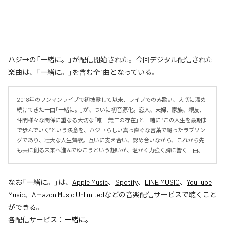
ハジ→の「一緒に。」が配信開始された。今回デジタル配信された
楽曲は、「一緒に。」を含む全1曲となっている。
2018年のワンマンライブで初披露して以来、ライブでのみ歌い、大切に温め
続けてきた一曲「一緒に。」が、ついに初音源化。恋人、夫婦、家族、親友、
仲間――様々な関係に重なる大切な「唯一無二の存在」と一緒に “この人生を最期ま
で歩んでいく”という決意を、ハジ→らしい真っ直ぐな言葉で綴ったラブソン
グであり、壮大な人生賛歌。互いに支え合い、認め合いながら、これから先
も共に創る未来へ進んでゆこうという想いが、温かく力強く胸に響く一曲。
なお「
一緒に。
」は、
Apple Music
、
Spotify
、
LINE MUSIC
、
YouTube
Music
、
Amazon Music Unlimited
などの音楽配信サービスで聴くこと
ができる。
各配信サービス：
一緒に。