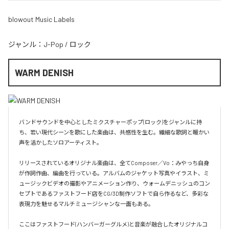
blowout Music Labels
ジャンル：
J-Pop
/
ロック
WARM DENISH
バンドサウンドを中心としたミクスチャーポップ(ロック)をジャンルに持
ち、若い現代シーンを歌にした楽曲は、共感性を生む。繊細な歌詞と暖かい
声を活かしたソロアーティスト。

リリースされているオリジナル楽曲は、全てComposer／Vo：みやっち自身
が作詞作曲、編曲を行っている。アルバムのジャケット写真やイラスト、ミ
ュージックビデオの撮影やアニメーション作り、ウォームデニッシュのコン
セプトであるファストフード店をCG/3D制作ソフトで自ら作るなど、多彩な
表現力を魅せるマルチミュージシャンな一面もある。

ここはファストフード(ハンバーガーグルメ)と音楽が融合したオリジナルコ