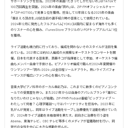
サポートソングを担当。2023年の楽曲「たぎってしかたないわ」はTikTokで
100万回再生を突破。2024年の楽曲「誇れ」は、ZIP-FMオフィシャルチャー
ト「ZIP-HOT100」で見事１位を獲得。担当して10年目となる2025年の楽曲
「掴まえろ頂点を」は試合前の選手紹介時の音楽として使用されている。

2024年12月に発売したフルアルバム[YOKU]は国内に留まらず海外でも多く
のリスナーの心を掴み、iTunes Store ブラジルの”J-POPトップアルバム” 1位
を獲得。

ライブ活動も精力的に行っており、編成を問わないそのスタイルが注目を集
めている。2021年には約50人編成の大規模なオーケストラコンサートを開
催。日本を代表する音楽家、斎藤ネコが指揮者として参加、オーケストラ編
曲もメンバー自身で手掛ける。ピアノトリオ編成で臨んだ2024年夏開催の
ワンマンツアー「誇れ-2024-」は全日程ソールドアウト。熱いライブパフォ
ーマンスが幅広いファンの心を掴んでいる。

音楽大学ピアノ科卒のボーカル森彩乃は、これまでに数多くのピアノコンク
ールでの受賞歴を持つ。また2021年からは自身のアパレルブランド「誰かに
なりたいわけじゃない」が始動。ZIP-FMの Podcast番組「ビッグファイブ 〜
わたしって何者？ 心理学雑談〜」ではパーソナリティを担当中。2023 年に
乳がんが発覚し、同年はライブ活動をセーブし治療優先で活動を続けていた
が、2024年ライブ活動を本格復帰を果たす。前向きに治療を行う姿を
Abema、東海テレビ、CBC テレビ等多くのメディアが密着取材を行い、同
世代の女性を中心に大きな感動を呼んだ。
