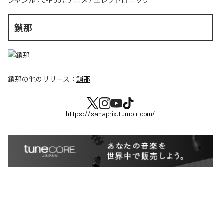
ジャンル：
J-Pop
/
アニメ
/
エレクトロニック
鎖那
鎖那
の他のリリース：
鎖那
https://sanaprix.tumblr.com/