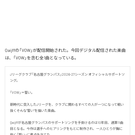
Qaijffの「VOW」が配信開始された。今回デジタル配信された楽曲
は、「VOW」を含む全1曲となっている。
Jリーグクラブ「名古屋グランパス」2026-27シーズン オフィシャルサポートソ
ング。

「VOW」＝誓い。

新時代に突入したJリーグを、クラブに関わるすべての人が一つになって戦い
抜く――そんな"誓い"を描いた楽曲。

Qaijffが名古屋グランパスのサポートソングを手掛けるのは10年目、通算11曲
目となる。今作は選手へのヒアリングをもとに制作され、一人ひとりが胸に
抱く「誓い」に焦点を当てた。
