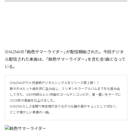
SHAZNAの「飴色サマーライダー」が配信開始された。今回デジタ
ル配信された楽曲は、「飴色サマーライダー」を含む全1曲となって
いる。
SHAZNAが六ヶ月連続デジタルシングルをリリース第２弾！！

数々の大ヒット曲を世に生み出し、ミリオンセラーアルバムまでをも産み出
してきた、IZAM作詞 & A.O.I作曲のゴールデンコンビが、夏・憂いをテーマに
2026年の夏曲を仕上げました。

SHAZNAらしさ全開で疾走感がありながらも胸の奥がキュンとして切なく、
どこか懐かしい青春の一曲。