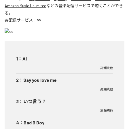
Amazon Music Unlimited
などの音楽配信サービスで聴くことができ
る。
各配信サービス：
∞
1
：
AI
高瀬統也
2
：
Say you love me
高瀬統也
3
：
いつ言う？
高瀬統也
4
：
Bad B Boy