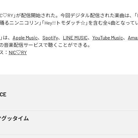
「NIC♡RY」が配信開始された。今回デジタル配信された楽曲は、「P
踊るニンニコリン」「Hey!!トモダッチ☆」を含む全4曲となって
」は、
Apple Music
、
Spotify
、
LINE MUSIC
、
YouTube Music
、
Amaz
の音楽配信サービスで聴くことができる。
ス：
NIC♡RY
CE
マグッタイム