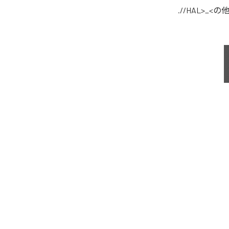
.//HAL>_<
の