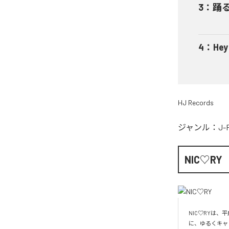
3
：
踊
4
：
He
HJ Records
ジャンル：
J-
NIC♡RY
NIC♡RYは
に、ゆるくキャ