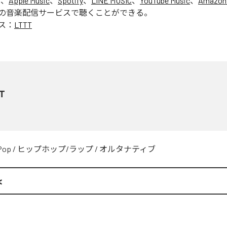
は、
Apple Music
、
Spotify
、
LINE MUSIC
、
YouTube Music
、
Amazon
の音楽配信サービスで聴くことができる。
ス：
LTTT
T
Pop
/
ヒップホップ/ラップ
/
オルタナティブ
<