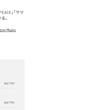
EACE」「サマ
いる。
on Music
NIC♡RY
NIC♡RY