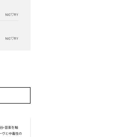
NIC♡RY
NIC♡RY
谷×音楽を軸
ーヴと中毒性の