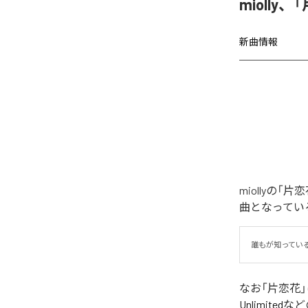
miolly
新曲情報
miollyの
曲となってい
誰もが知ってい
なお「
片恋花
Unlimited
など