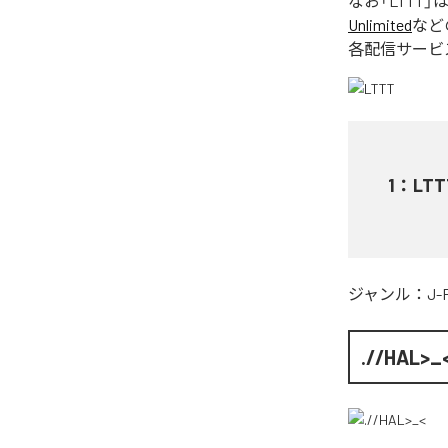
なお「
LTTT
」
Unlimited
など
各配信サービ
1
：
LTT
ジャンル：
J-
.//HAL>_