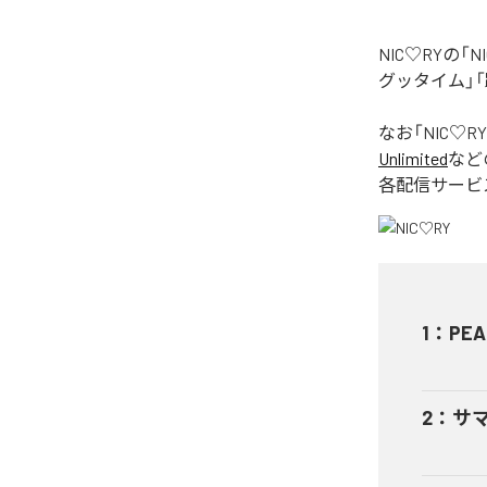
NIC♡RYの
グッタイム」「
なお「
NIC♡RY
Unlimited
など
各配信サービ
1
：
PEA
2
：
サ