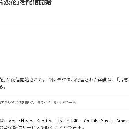
、「片恋花」を配信開始
「片恋花」が配信開始された。今回デジタル配信された楽曲は、「片恋
る。
る"片想い”の心情を描いた、夏のダイナミックバラード。
」は、
Apple Music
、
Spotify
、
LINE MUSIC
、
YouTube Music
、
Amazo
の音楽配信サービスで聴くことができる。