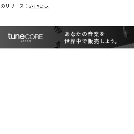
他のリリース：
.//HAL>_<