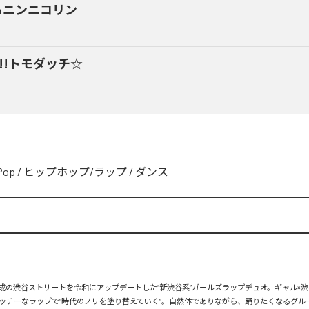
るニンニコリン
y!!トモダッチ☆
Pop
/
ヒップホップ/ラップ
/
ダンス
、平成の渋谷ストリートを令和にアップデートした“新渋谷系”ガールズラップデュオ。ギャル×渋
ッチーなラップで“時代のノリを塗り替えていく”。自然体でありながら、踊りたくなるグル