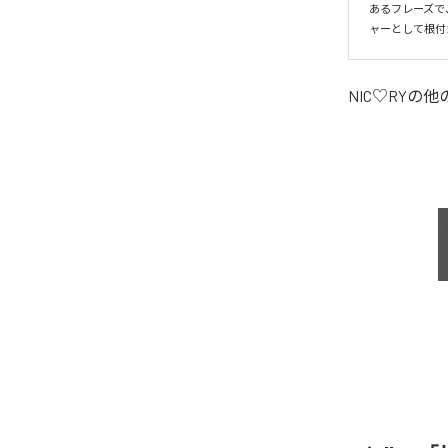
あるフレーズで
ャーとして根付
NIC♡RY
の他