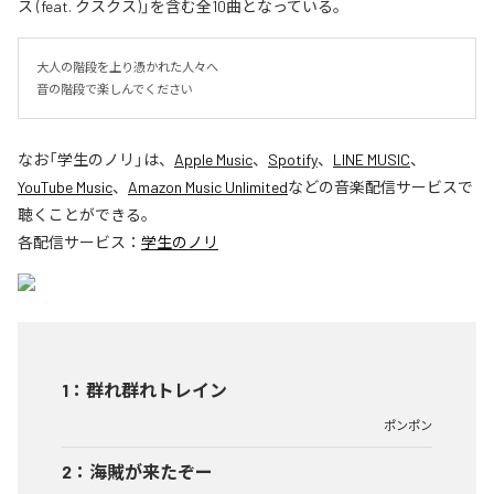
ス (feat. クスクス)」を含む全10曲となっている。
大人の階段を上り憑かれた人々へ

音の階段で楽しんでください
なお「
学生のノリ
」は、
Apple Music
、
Spotify
、
LINE MUSIC
、
YouTube Music
、
Amazon Music Unlimited
などの音楽配信サービスで
聴くことができる。
各配信サービス：
学生のノリ
1
：
群れ群れトレイン
ポンポン
2
：
海賊が来たぞー