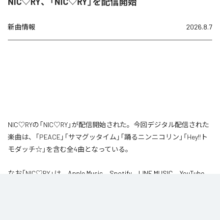
NIC♡RY、「NIC♡RY」を配信開始
新曲情報
2026.8.7
NIC♡RYの「NIC♡RY」が配信開始された。今回デジタル配信された
楽曲は、「PEACE」「サマグッタイム」「踊るニンニコリン」「Hey!!ト
モダッチ☆」を含む全4曲となっている。
なお「
NIC♡RY
」は、
Apple Music
、
Spotify
、
LINE MUSIC
、
YouTube
Music
、
Amazon Music Unlimited
などの音楽配信サービスで聴くこと
ができる。
各配信サービス：
NIC♡RY