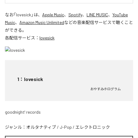
なお「
lovesick
」は、
Apple Music
、
Spotify
、
LINE MUSIC
、
YouTube
Music
、
Amazon Music Unlimited
などの音楽配信サービスで聴くこと
ができる。
各配信サービス：
lovesick
1
：
lovesick
おやすみホログラム
goodnight! records
ジャンル：
オルタナティブ
/
J-Pop
/
エレクトロニック