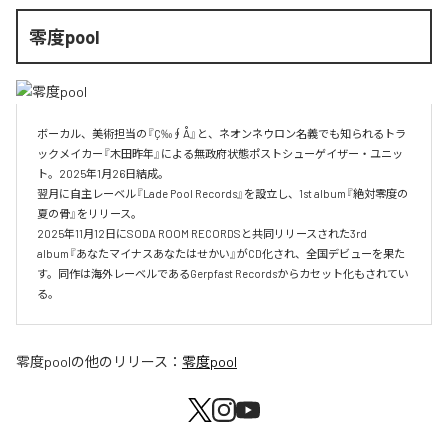
零度pool
ボーカル、美術担当の『Ç‰∮Å』と、ネオンネウロン名義でも知られるトラ
ックメイカー『木田昨年』による無政府状態ポストシューゲイザー・ユニッ
ト。2025年1月26日結成。

翌月に自主レーベル『Lade Pool Records』を設立し、1st album『絶対零度の
夏の骨』をリリース。

2025年11月12日にSODA ROOM RECORDSと共同リリースされた3rd 
album『あなたマイナスあなたはせかい』がCD化され、全国デビューを果た
す。同作は海外レーベルであるGerpfast Recordsからカセット化もされてい
る。
零度pool
の他のリリース：
零度pool