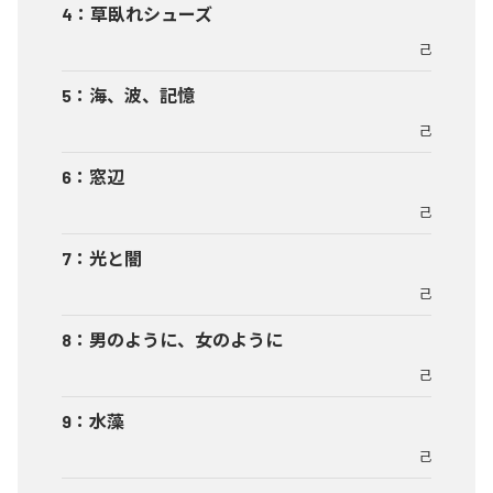
4
：
草臥れシューズ
己
5
：
海、波、記憶
己
6
：
窓辺
己
7
：
光と闇
己
8
：
男のように、女のように
己
9
：
水藻
己