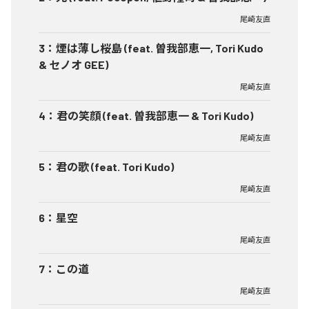
尾崎友直
3
：
煙は薄し桜島 (feat. 曽我部恵一, Tori Kudo
& セノオ GEE)
尾崎友直
4
：
君の笑顔 (feat. 曽我部恵一 & Tori Kudo)
尾崎友直
5
：
君の歌 (feat. Tori Kudo)
尾崎友直
6
：
星空
尾崎友直
7
：
この道
尾崎友直