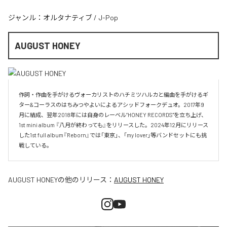
ジャンル：
オルタナティブ
/
J-Pop
AUGUST HONEY
作詞・作曲を手がけるヴォーカリストのハチミツハルカと編曲を手がけるギ
ター&コーラスのはちみつやよいによるアシッドフォークデュオ。2017年9
月に結成、翌年2018年には自身のレーベル”HONEY RECORDS"を立ち上げ、
1st mini album 『八月が終わっても』をリリースした。2024年12月にリリース
した1st full album『Reborn』では「東京」、「my lover」等バンドセットにも挑
戦している。
AUGUST HONEY
の他のリリース：
AUGUST HONEY