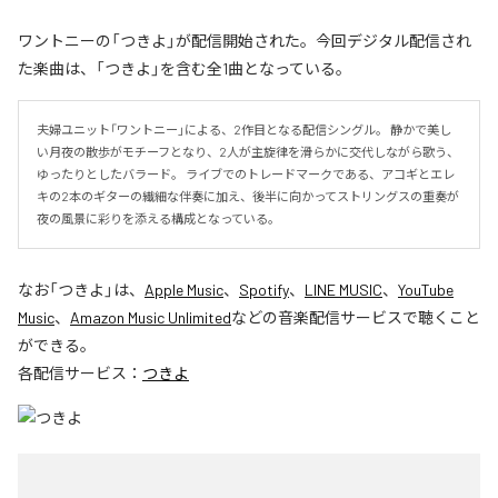
ワントニーの「つきよ」が配信開始された。今回デジタル配信され
た楽曲は、「つきよ」を含む全1曲となっている。
夫婦ユニット「ワントニー」による、2作目となる配信シングル。 静かで美し
い月夜の散歩がモチーフとなり、2人が主旋律を滑らかに交代しながら歌う、
ゆったりとしたバラード。 ライブでのトレードマークである、アコギとエレ
キの2本のギターの繊細な伴奏に加え、後半に向かってストリングスの重奏が
夜の風景に彩りを添える構成となっている。
なお「
つきよ
」は、
Apple Music
、
Spotify
、
LINE MUSIC
、
YouTube
Music
、
Amazon Music Unlimited
などの音楽配信サービスで聴くこと
ができる。
各配信サービス：
つきよ