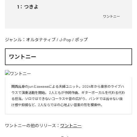
1
：
つきよ
ワントニー
ジャンル：
オルタナティブ
/
J-Pop
/
ポップ
ワントニー
関西出身のjunとzawawaによる夫婦ユニット。2024年から東京のライブハ
ウスで演奏活動を開始。 2人ともが作詞作曲、ギターボーカルを代わる代わ
る担当。ソロではできないコーラスや音の広がり、バンドでは出せない抜
け感や抑揚など、2人ならではの心地よい音楽の形を模索中。
ワントニー
の他のリリース：
ワントニー