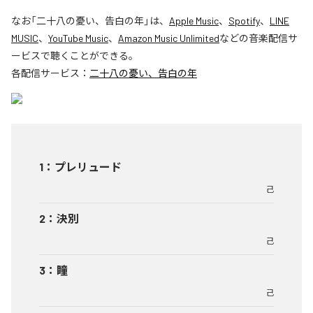
なお「
二十八の憂い、告白の年
」は、
Apple Music
、
Spotify
、
LINE
MUSIC
、
YouTube Music
、
Amazon Music Unlimited
などの音楽配信サ
ービスで聴くことができる。
各配信サービス：
二十八の憂い、告白の年
1
：
プレリュード
己
2
：
決別
己
3
：
瞳
己