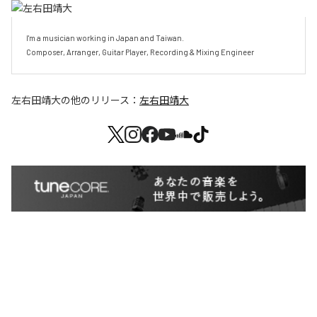
I'm a musician working in Japan and Taiwan.

Composer, Arranger, Guitar Player, Recording & Mixing Engineer
左右田靖大
の他のリリース：
左右田靖大