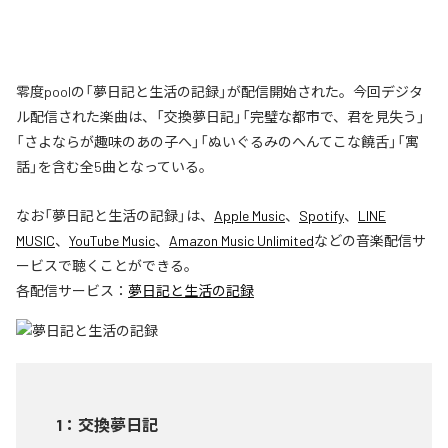
零度poolの「夢日記と生活の記録」が配信開始された。今回デジタ
ル配信された楽曲は、「交換夢日記」「完璧な都市で、君を見失う」
「さよならが趣味のあの子へ」「ぬいぐるみのへんてこな饒舌」「寓
話」を含む全5曲となっている。
なお「
夢日記と生活の記録
」は、
Apple Music
、
Spotify
、
LINE
MUSIC
、
YouTube Music
、
Amazon Music Unlimited
などの音楽配信サ
ービスで聴くことができる。
各配信サービス：
夢日記と生活の記録
1
：
交換夢日記