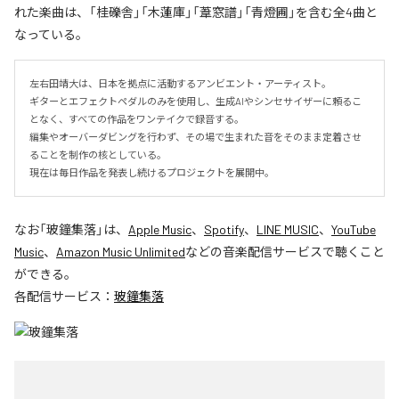
れた楽曲は、「桂礫舎」「木蓮庫」「葦窓譜」「青燈圃」を含む全4曲と
なっている。
左右田靖大は、日本を拠点に活動するアンビエント・アーティスト。

ギターとエフェクトペダルのみを使用し、生成AIやシンセサイザーに頼るこ
となく、すべての作品をワンテイクで録音する。

編集やオーバーダビングを行わず、その場で生まれた音をそのまま定着させ
ることを制作の核としている。

現在は毎日作品を発表し続けるプロジェクトを展開中。
なお「
玻鐘集落
」は、
Apple Music
、
Spotify
、
LINE MUSIC
、
YouTube
Music
、
Amazon Music Unlimited
などの音楽配信サービスで聴くこと
ができる。
各配信サービス：
玻鐘集落