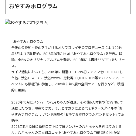
おやすみホログラム
「おやすみホログラム」

全楽曲の作詞・作曲を⼿がけるオガワコウイチのプロデュースにより2014
年5⽉より活動開始、2015年9⽉に1st AL『おやすみホログラム』を発表。以
降、全5枚のオリジナルアルバムを発表、2019年には再録BEST『1』をリリー
ス。

ライブ活動においても、2015年に新宿LOFTでの初ワンマンをSOLD OUTし
た他、渋⾕O-WEST、渋⾕WWW、恵⽐寿LOQUIDROOM等でのワンマン、イ
ベントにも積極的に参加し、2019年には2度の全国ツアーを⾏うなど、積極
的に展開。

2020年10月にメンバーの八月ちゃんが脱退、その後5人体制の「OYSM5」で
活動したのち、現在ではカナミルとオガワによるPC&ギタースタイルの「お
やすみホログラム」、バンド編成の「おやすみホログラムバンドセット」で活
動中。

2025年11月12日に新宿ロフトにて旧メンバーの八月ちゃんを迎えてカナミ
ル、八月ちゃんの二人組ユニット「おやすみホログラム THE ORIGIN」が始