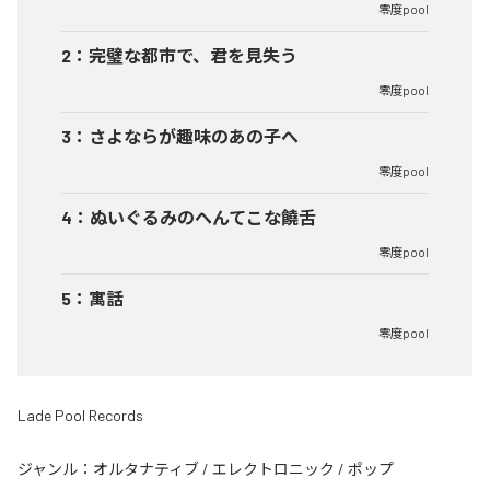
零度pool
2
：
完璧な都市で、君を見失う
零度pool
3
：
さよならが趣味のあの子へ
零度pool
4
：
ぬいぐるみのへんてこな饒舌
零度pool
5
：
寓話
零度pool
Lade Pool Records
ジャンル：
オルタナティブ
/
エレクトロニック
/
ポップ