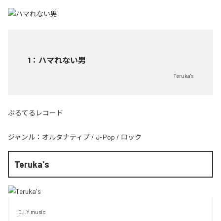
1
：
ハマれない男
Teruka's
ぷるてるレコード
ジャンル：
オルタナティブ
/
J-Pop
/
ロック
Teruka's
D.I.Y.music