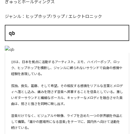
ぎゅっとホールディングス
ジャンル：
ヒップホップ/ラップ
/
エレクトロニック
qb
QBは、日本を拠点に活動するアーティスト。エモ、ハイパーポップ、ロッ
ク、ヒップホップを横断し、ジャンルに縛られないサウンドで自身の感情や
経験を表現している。

孤独、喪失、葛藤、そして希望。その相反する感情をリアルな言葉とメロデ
ィへ落とし込み、痛みを隠さず音楽へ昇華することを信条としている。激し
いギターサウンドと繊細なボーカル、キャッチーなメロディを融合させた楽
曲は、弱さと強さを同時に映し出す。

音楽だけでなく、ビジュアルや映像、ライブを含めた一つの世界観を作品と
して構築。「誰かの居場所になる音楽」をテーマに、国内外へ向けて活動を
続けている。