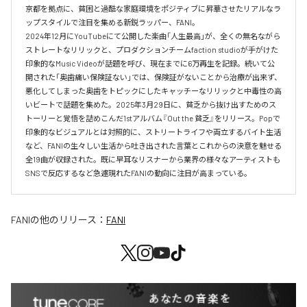
京都を拠点に、貧困と過酷な家庭環境をポジティブに昇華させたリアルなラ
ップスタイルで注目を集める新鋭ラッパー、FANI。

2024年12月にYouTubeにて公開した楽曲「人生最高」が、全くの無名ながら
ストレートなリリックと、プロダクションチームfaction studioが手がけた
印象的なMusic Videoが話題を呼び、現在までに6万再生を記録。続いて公
開された「奥歯痛い保険証ない」では、保険証がないことから治療が出来ず、
悪化してしまった奥歯をトピックにしたキャッチーなリリックと中毒性の高
いビートで話題を集めた。2025年3月29日に、貧乏から抜け出すためのス
トーリーと覚悟を詰めこんだ1stアルバム『Out the 貧乏』をリリース。Popで
印象的なビジュアルとは対照的に、ストリートライフや両立するバイト生活
など、FANIの生々しい生活から吐き出された言葉とこれからの決意を魅せる
全19曲が収録された。既に早耳なリスナーから業界の様々なアーティストも
SNSで反応するなど急遽現れたFANIの動向に注目が高まっている。
FANI
の他のリリース：
FANI