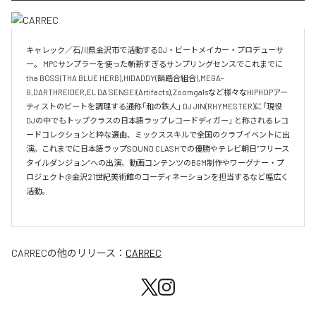
キャレック／石川県金沢市で活動するDJ・ビートメイカー・プロデューサ
ー。 MPCサンプラーを使った斬新すぎるサンプリングセンスでこれまでに
tha BOSS(THA BLUE HERB),HIDADDY(韻踏合組合),MEGA-
G,DARTHREIDER,EL DA SENSEI(Artifacts),Zoomgalsなど様々なHIPHOPアー
ティストのビートを調理する通称「和の鉄人」 DJ JIN(RHYMESTER)に「現役
DJの中でもトップクラスの日本語ラップレコードディガー」 と称されるレコ
ードコレクションと粋な選曲、ミックススキルで全国のクラブイベントに出
演。これまでに日本語ラップSOUND CLASHでの優勝やテレビ朝日”フリース
タイルダンジョン”への出演、動画コンテンツのBGM制作やワーグナー・プ
ロジェクト@金沢21世紀美術館のコーディネーションを担当するなど幅広く
活動。

CARREC
の他のリリース：
CARREC