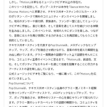
しかし、「Motion」は単なるミュージックビデオ以上の存在だ。

このリリースを記念して、ポップ・スタナは本作を『Dance With Pop 
Stunna: Motion』へと昇華させ、テキサス州オースティンのジルカー・メト
ロポリタン・パークで無料のコミュニティ・ダンスイベントを開催しまし
た。地元のダンサーや振付師、家族連れ、ファンが一堂に会してミュージッ
クビデオに参加し、喜びと動き、そして音楽を通じて人々を結びつける体験
を生み出しました。このイベントは、地域の人々にダンスを楽しみ、つなが
り、音楽には人々を再び笑顔にする力があることを再認識してもらうことを
目的としていました。

テキサス州オースティンを代表するPop Stunnaは、メロディックなヒップ
ホップ、ラップ、ポップを融合させ続けながら、音楽の枠を超えた瞬間を生
み出し続けています。グラミー賞関連の話題がネット上で話題を呼んだこと
から、コミュニティ主導のイベントに至るまで、「Motion」は、創造性、文
化、そしてポジティブなエネルギーを通じて他者を鼓舞することに尽力する
アーティストの姿を映し出しています。

公式ミュージックビデオをご覧になり、一緒に踊って、この「Motion」を広
めていきましょう。

Pop Stunnaについて

Pop Stunnaは、テキサス州オースティン出身のグラミー賞ノミネート経験
を持つインディーズアーティストで、メロディックなヒップホップ、ラッ
プ、ポップを融合させ、世界中のリスナーの心を掴むサウンドで知られてい
ます。グラミー賞のレッドカーペットでの話題の瞬間から、コミュニティを