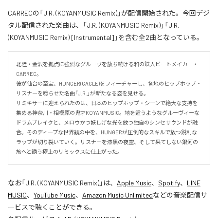
CARRECの「J.R. (KOYANMUSIC Remix)」が配信開始された。今回デジ
タル配信された楽曲は、「J.R. (KOYANMUSIC Remix)」「J.R.
(KOYANMUSIC Remix) [Instrumental]」を含む全2曲となっている。
北陸・金沢を拠点に強烈なグルーヴを放ち続ける和の鉄人ビートメイカー・
CARREC。

彼が仙台の至宝、HUNGER(GAGLE)をフィーチャーし、各地のヒップホップ・
リスナーを唸らせた名曲「J.R.」が新たなる姿を見せる。

リミキサーに迎えられたのは、日本のヒップホップ・シーンで絶大な支持を
集める神奈川・相模原の鬼才KOYANMUSIC。地を這うようなグルーヴィーな
ドラムブレイクと、メロウかつ妖しげな光を放つ独自のシンセサウンドが融
合。そのディープな世界観の中を、HUNGERが圧倒的なスキルで放つ鋭利な
ラップが切り裂いていく。リスナーを漆黒の夜空、そして果てしない銀河の
旅へと誘う極上のリミックスに仕上がった。
なお「
J.R. (KOYANMUSIC Remix)
」は、
Apple Music
、
Spotify
、
LINE
MUSIC
、
YouTube Music
、
Amazon Music Unlimited
などの音楽配信サ
ービスで聴くことができる。