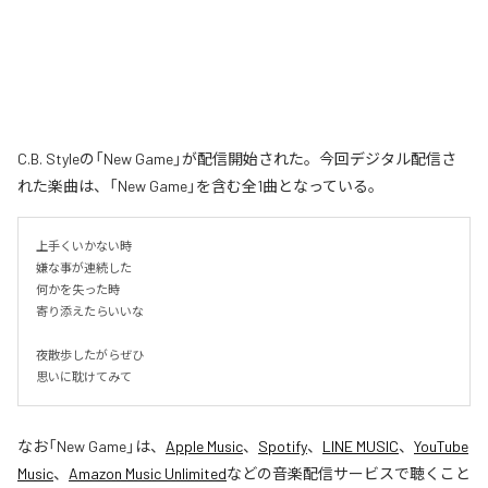
C.B. Styleの「New Game」が配信開始された。今回デジタル配信さ
れた楽曲は、「New Game」を含む全1曲となっている。
上手くいかない時

嫌な事が連続した

何かを失った時

寄り添えたらいいな

夜散歩したがらぜひ

思いに耽けてみて
なお「
New Game
」は、
Apple Music
、
Spotify
、
LINE MUSIC
、
YouTube
Music
、
Amazon Music Unlimited
などの音楽配信サービスで聴くこと