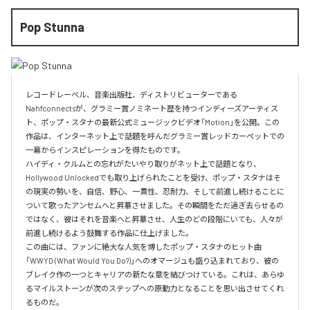
Pop Stunna
レコードレーベル、音楽出版社、ディストリビューターである
Nahfconnectsが、グラミー賞ノミネート歴を持つインディーズアーティス
ト、ポップ・スタナの最新公式ミュージックビデオ「Motion」を公開。この
作品は、インターネット上で話題を呼んだグラミー賞レッドカーペットでの
一幕からインスピレーションを得たものです。

ハイディ・クルムとの忘れがたいやり取りがネット上で話題となり、
Hollywood Unlockedでも取り上げられたことを受け、ポップ・スタナはそ
の現実の勢いを、自信、野心、一貫性、忍耐力、そして前進し続けることに
ついて歌ったアンセムへと昇華させました。その瞬間をただ過ぎ去らせるの
ではなく、彼はそれを音楽へと昇華させ、人生のどの段階にいても、人々が
前進し続けるよう鼓舞する作品に仕上げました。

この曲には、ファンに絶大な人気を博したポップ・スタナのヒット曲
「WWYD (What Would You Do?)」へのオマージュも盛り込まれており、彼の
ブレイク作の一つとキャリアの新たな章を結びつけている。これは、あらゆ
るマイルストーンが次のステップへの原動力となることを思い出させてくれ
るものだ。
