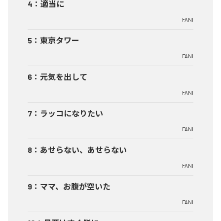
4
：
適当に
FANI
5
：
東京タワー
FANI
6
：
元気を出して
FANI
7
：
ラッコになりたい
FANI
8
：
あせらない、あせらない
FANI
9
：
ママ、お腹が空いた
FANI