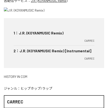
各配信サービス：
J.R. (KOYANMUSIC Remix)
1
：
J.R. (KOYANMUSIC Remix)
CARREC
2
：
J.R. (KOYANMUSIC Remix) [Instrumental]
CARREC
HISTORY IN COM
ジャンル：
ヒップホップ/ラップ
CARREC