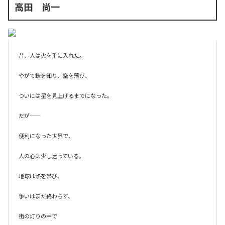
高田 尚一
昔、人は火を手に入れた。

やがて鉄を知り、空を飛び、

ついには星を見上げるまでになった。

だが――

便利になった世界で、

人の心は少し迷っている。

地球は熱を帯び、

争いはまだ終わらず、

街の灯りの中で
