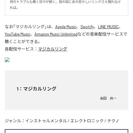
何のトラブルも無く日々が続く。目の前にあの忌々しいリングさえ現れなけ
れば。
なお「
マジカルリング
」は、
Apple Music
、
Spotify
、
LINE MUSIC
、
YouTube Music
、
Amazon Music Unlimited
などの音楽配信サービスで
聴くことができる。
各配信サービス：
マジカルリング
1
：
マジカルリング
高田 尚一
ジャンル：
インストゥルメンタル
/
エレクトロニック
/
テクノ