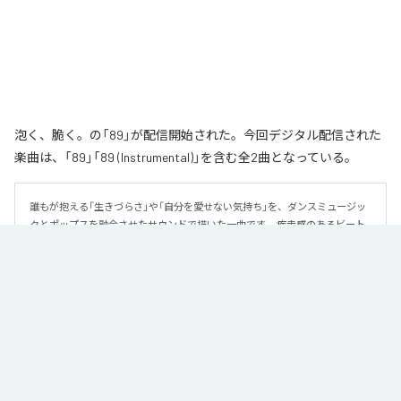
泡く、脆く。の「89」が配信開始された。今回デジタル配信された
楽曲は、「89」「89 (Instrumental)」を含む全2曲となっている。
誰もが抱える「生きづらさ」や「自分を愛せない気持ち」を、ダンスミュージッ
クとポップスを融合させたサウンドで描いた一曲です。 疾走感のあるビート
と繊細な歌詞が交差し、苦しさの中にも小さな希望を見つけ出していく。 「味
方だよ」というメッセージが、心にそっと寄り添う作品です。
なお「
89
」は、
Apple Music
、
Spotify
、
LINE MUSIC
、
YouTube Music
、
Amazon Music Unlimited
などの音楽配信サービスで聴くことができ
る。
各配信サービス：
89