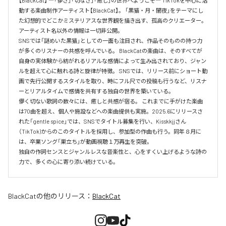
【BlackCat】 ―「儚さ」「切なさ」「癒し」の世界へようこそ― TikTokを中心に活
動する楽曲制作アーティスト【BlackCat】。 「黒猫・月・闇夜」をテーマにし
た幻想的でどこかミステリアスな世界観を描き出す、孤高のクリエーター。 
アーティスト名以外の情報は一切非公開。

SNSでは「謎めいた黒猫」としての一面も注目され、作品そのものの持つ力
が多くのリスナーの共感を呼んでいる。 BlackCatの楽曲は、そのすべてが
自身の実体験から紡がれるリアルな感情によって生み出されており、ジャン
ルを超えて心に触れる詩と旋律が特徴。 SNSでは、リリース前にショート動
画で先行公開するスタイルを取り、時にフル尺での投稿も行うなど、リスナ
ーとリアルタイムで感情を共有する独自の世界を築いている。

儚く切ない歌詞の数々には、癒しと共感が宿る。 これまでに手がけた楽曲
は70曲を超え、個人や施設などへの楽曲提供も実施。2025.6にリリースさ
れた「gentle spice」では、SNSでタイトル募集を行い、Kisskkjjさん
（TikTok)からのこのタイトルを採用し、参加型の作曲も行う。同年８月に
は、卒業ソング「巣立ち」が動画視聴１万再生を突破。

独自の作詞センスとジャンルレスな音楽性と、心をすくい上げるような詩の
力で、多くの心に寄り添い続けている。 
BlackCat
の他のリリース：
BlackCat