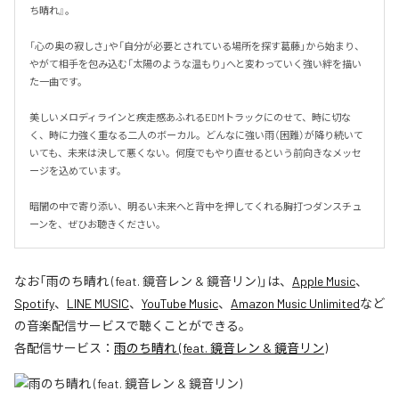
ち晴れ』。

「心の奥の寂しさ」や「自分が必要とされている場所を探す葛藤」から始まり、
やがて相手を包み込む「太陽のような温もり」へと変わっていく強い絆を描い
た一曲です。

美しいメロディラインと疾走感あふれるEDMトラックにのせて、時に切な
く、時に力強く重なる二人のボーカル。どんなに強い雨（困難）が降り続いて
いても、未来は決して悪くない。何度でもやり直せるという前向きなメッセ
ージを込めています。

暗闇の中で寄り添い、明るい未来へと背中を押してくれる胸打つダンスチュ
ーンを、ぜひお聴きください。
なお「
雨のち晴れ (feat. 鏡音レン & 鏡音リン)
」は、
Apple Music
、
Spotify
、
LINE MUSIC
、
YouTube Music
、
Amazon Music Unlimited
など
の音楽配信サービスで聴くことができる。
各配信サービス：
雨のち晴れ (feat. 鏡音レン & 鏡音リン)