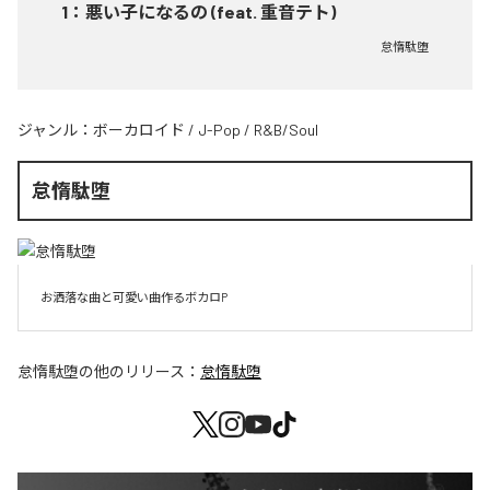
1
：
悪い子になるの (feat. 重音テト)
怠惰駄堕
ジャンル：
ボーカロイド
/
J-Pop
/
R&B/Soul
怠惰駄堕
お洒落な曲と可愛い曲作るボカロP
怠惰駄堕
の他のリリース：
怠惰駄堕