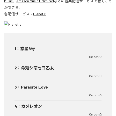
Music
、
Amazon Music Unlimited
などの音楽配信サービスで聴くこと
ができる。
各配信サービス：
Planet 8
1
：
惑星8号
OmochiΩ
2
：
命短シ恋セヨ乙女
OmochiΩ
3
：
Parasite Love
OmochiΩ
4
：
カメレオン
OmochiΩ