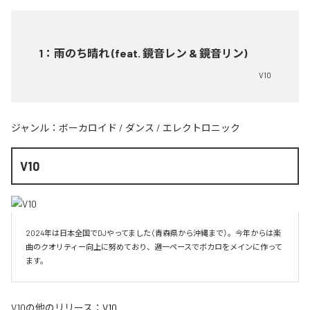
1
：
雨のち晴れ (feat. 鏡音レン & 鏡音リン)
V10
ジャンル：
ボーカロイド
/
ダンス
/
エレクトロニック
V10
2024年は日本全国でDJやってました（青森県から沖縄まで）。今年からは楽
曲のクオリティー向上に努めており、週一ペースでボカロをメインに作って
V10
の他のリリース：
V10