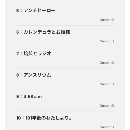
5
：
アンチヒーロー
OmochiΩ
6
：
カレンデュラとお姫様
OmochiΩ
7
：
焙煎とラジオ
OmochiΩ
8
：
アンスリウム
OmochiΩ
9
：
3:58 a.m.
OmochiΩ
10
：
101年後のわたしより。
OmochiΩ