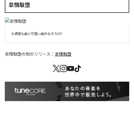
怠惰駄堕
お洒落な曲と可愛い曲作るボカロP
怠惰駄堕
の他のリリース：
怠惰駄堕