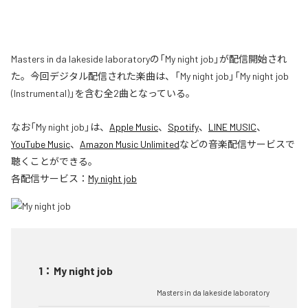
Masters in da lakeside laboratoryの「My night job」が配信開始され
た。今回デジタル配信された楽曲は、「My night job」「My night job
(Instrumental)」を含む全2曲となっている。
なお「
My night job
」は、
Apple Music
、
Spotify
、
LINE MUSIC
、
YouTube Music
、
Amazon Music Unlimited
などの音楽配信サービスで
聴くことができる。
各配信サービス：
My night job
1
：
My night job
Masters in da lakeside laboratory