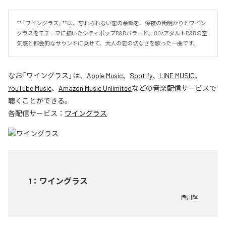
**『ワイングラス』**は、忘れられない恋の余韻を、深夜の街明かりとワイン
グラスをモチーフに描いたシティポップR&Bバラード。80sアダルトR&Bの空
気感と都会的なサウンドに乗せて、大人の恋の切なさを歌った一曲です。
なお「
ワイングラス
」は、
Apple Music
、
Spotify
、
LINE MUSIC
、
YouTube Music
、
Amazon Music Unlimited
などの音楽配信サービスで
聴くことができる。
各配信サービス：
ワイングラス
1
：
ワイングラス
西川輝