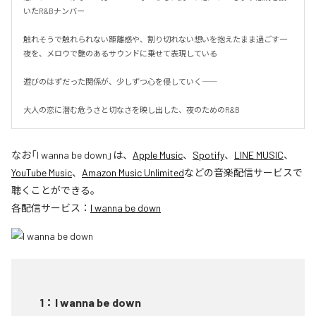
いたR&Bナンバー

触れそうで触れられない距離感や、割り切れない想いを抱えたまま過ごす一
夜を、メロウで艶のあるサウンドに乗せて表現している

遊びのはずだった関係が、少しずつ心を侵していく――

大人の恋に潜む危うさと切なさを映し出した、夜のためのR&B
なお「
I wanna be down
」は、
Apple Music
、
Spotify
、
LINE MUSIC
、
YouTube Music
、
Amazon Music Unlimited
などの音楽配信サービスで
聴くことができる。
各配信サービス：
I wanna be down
1
：
I wanna be down