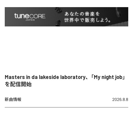
Masters in da lakeside laboratory、「My night job」
を配信開始
新曲情報
2026.8.8