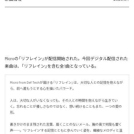
Microの「リフレイン」が配信開始された。今回デジタル配信された
楽曲は、「リフレイン」を含む全1曲となっている。
Micro from Def Techが届ける『リフレイン』は、大切な人との記憶を抱えなが
ら、前へ進もうとする心を描いたバラード。

人は、大切な人がいなくなっても、その人との時間を抱えながら生きてい
く。忘れることが優しさなのではなく、想い続けることもまた、一つの愛の
形。

書きかけのまま残された言葉、届くことのないメール、胸の奥で何度も響く
声──。"リフレイン"する記憶とともに歩んでいく姿を、繊細なメロディと温