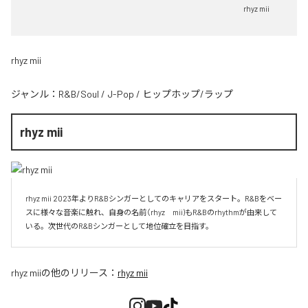
rhyz mii
rhyz mii
ジャンル：
R&B/Soul
/
J-Pop
/
ヒップホップ/ラップ
rhyz mii
rhyz mii 2023年よりR&Bシンガーとしてのキャリアをスタート。R&Bをベー
スに様々な音楽に触れ、自身の名前（rhyz　mii)もR&Bのrhythmが由来して
いる。次世代のR&Bシンガーとして地位確立を目指す。
rhyz mii
の他のリリース：
rhyz mii