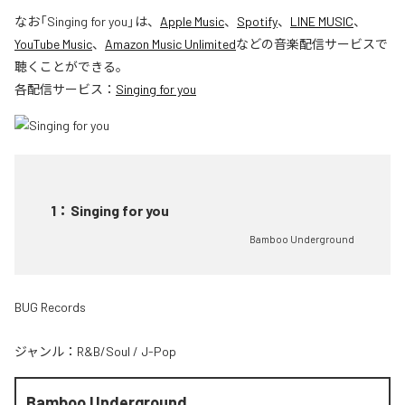
なお「
Singing for you
」は、
Apple Music
、
Spotify
、
LINE MUSIC
、
YouTube Music
、
Amazon Music Unlimited
などの音楽配信サービスで
聴くことができる。
各配信サービス：
Singing for you
1
：
Singing for you
Bamboo Underground
BUG Records
ジャンル：
R&B/Soul
/
J-Pop
Bamboo Underground