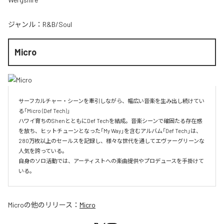
ジャンル：
R&B/Soul
Micro
サーフカルチャー・シーンを牽引しながら、幅広い音楽を生み出し続けてい
る「Micro (Def Tech)」

ハワイ育ちのShenとともにDef Techを結成。音楽シーンで確固たる存在感
を放ち、ヒットチューンとなった「My Way」を含むアルバム「Def Tech」は、
280万枚以上のセールスを記録し、様々な世代を通してエヴァーグリーンな
人気を誇っている。

自身のソロ活動では、アーティストへの楽曲提供やプロデュースを手掛けて
いる。
Micro
の他のリリース：
Micro