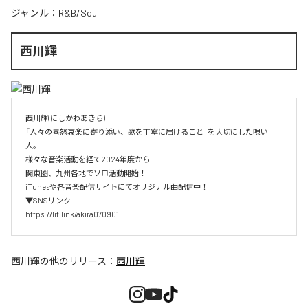
ジャンル：
R&B/Soul
西川輝
西川輝(にしかわあきら)

「人々の喜怒哀楽に寄り添い、歌を丁寧に届けること」を大切にした唄い
人。

様々な音楽活動を経て2024年度から

関東圏、九州各地でソロ活動開始！

iTunesや各音楽配信サイトにてオリジナル曲配信中！

▼SNSリンク

https://lit.link/akira070901
西川輝
の他のリリース：
西川輝