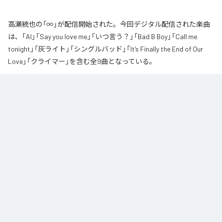
高瀬統也の「∞」が配信開始された。今回デジタル配信された楽曲
は、「AI」「Say you love me」「いつ言う？」「Bad B Boy」「Call me
tonight」「灰ライト」「シングルバッド」「It’s Finally the End of Our
Love」「クライマー」を含む全9曲となっている。
なお「
∞
」は、
Apple Music
、
Spotify
、
LINE MUSIC
、
YouTube Music
、
Amazon Music Unlimited
などの音楽配信サービスで聴くことができ
る。
各配信サービス：
∞
1
：
AI
高瀬統也