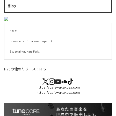
Hiro
Hello!

I make music from Nara, Japan :)

Especially at Nara Park!
Hiro
の他のリリース：
Hiro
https://cafewakakusa.com
https://cafewakakusa.com