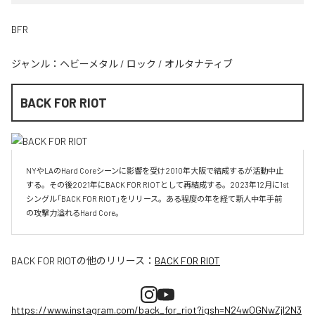
BFR
ジャンル：
ヘビーメタル
/
ロック
/
オルタナティブ
BACK FOR RIOT
NYやLAのHard Coreシーンに影響を受け2010年大阪で結成するが活動中止
する。その後2021年にBACK FOR RIOTとして再結成する。2023年12月に1st
シングル「BACK FOR RIOT」をリリース。ある程度の年を経て新人中年手前
の攻撃力溢れるHard Core。
BACK FOR RIOT
の他のリリース：
BACK FOR RIOT
https://www.instagram.com/back_for_riot?igsh=N24wOGNwZjI2N3