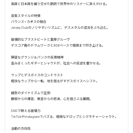
英語と日本語を織り交ぜた歌詞で世界中のリスナーに訴えかける。

音楽スタイルの特徴

バウンス × カオスの融合

Jersey Clubのノリやすいリズムに、デスメタルの混沌をぶち込む。

破壊的なブラストビートと重厚グルーヴ

デスコア級のドラムワークと808ベースで極限まで叩き上げる。

獰猛なグランジ＆パンクの反骨精神

歪みまくったギターとシャウトが、社会への反逆を響かせる。

ラップとデスボイスのコントラスト

軽快なラップから一転、地を揺るがすデスボイスへシフト。

緩急のダイナミズムで圧倒

静寂からの爆音、無音からの怒涛、心を揺さぶる展開。

SNSで映える破壊力

TikTokやInstagramでバズる、極端なドロップとシグネチャーシャウト。

活動の方向性
