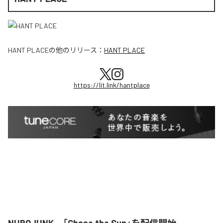
HANT PLACE
の他のリリース：
HANT PLACE
https://lit.link/hantplace
NUROJUNK、「Chase the Sun」を配信開始