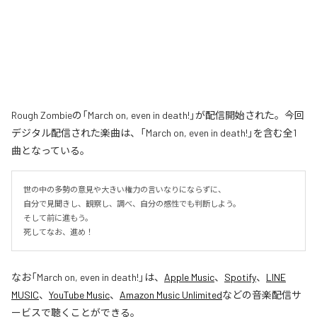
Rough Zombieの「March on, even in death!」が配信開始された。今回
デジタル配信された楽曲は、「March on, even in death!」を含む全1
曲となっている。
世の中の多勢の意見や大きい権力の言いなりにならずに、

自分で見聞きし、観察し、調べ、自分の感性でも判断しよう。

そして前に進もう。

死してなお、進め！
なお「
March on, even in death!
」は、
Apple Music
、
Spotify
、
LINE
MUSIC
、
YouTube Music
、
Amazon Music Unlimited
などの音楽配信サ
ービスで聴くことができる。