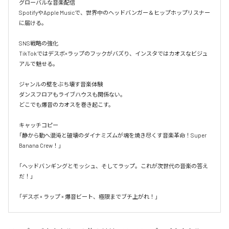
グローバルな音楽配信

SpotifyやApple Musicで、世界中のヘッドバンガー＆ヒップホップリスナー
に届ける。

SNS戦略の強化

TikTokではデスボ×ラップのフックがバズり、インスタではカオスなビジュ
アルで魅せる。

ジャンルの壁をぶち壊す音楽体験

ダンスフロアもライブハウスも関係ない。

どこでも爆音のカオスを巻き起こす。

キャッチコピー

「静から動へ――混沌と破壊のダイナミズムが魂を焼き尽くす音楽革命！Super 
Banana Crew！」

「ヘッドバンギングとモッシュ、そしてラップ。これが次世代の音楽の答え
だ！」

「デスボ × ラップ × 爆音ビート、極限までブチ上がれ！」