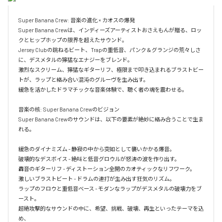
Super Banana Crew: 音楽の進化 × カオスの爆発

Super Banana Crewは、インディーズアーティストおさえもんが贈る、ロッ
クとヒップホップの限界を超えたサウンド。

Jersey Clubの跳ねるビート、Trapの重低音、パンク＆グランジの荒々しさ
に、デスメタルの獰猛なエナジーをブレンド。

激烈なスクリーム、獰猛なギターリフ、極限まで叩き込まれるブラストビー
トが、ラップと絡み合い混沌のグルーヴを生み出す。

緩急を活かしたドラマチックな音楽体験で、聴く者の魂を震わせる。

音楽の核: Super Banana Crewのビジョン

Super Banana Crewのサウンドは、以下の要素が絶妙に絡み合うことで生ま
れる。

緩急のダイナミズム - 静寂の中から突如として襲いかかる爆音。

破壊的なデスボイス - 絶叫と低音グロウルが怒涛の波を作り出す。

轟音のギターリフ - ディストーション全開のカオティックなリフワーク。

激しいブラストビート - ドラムの連打が生み出す狂気のリズム。

ラップのフロウと重低音ベース - モダンなラップがデスメタルの破壊力をブ
ースト。

超絶攻撃的なサウンドの中に、希望、挑戦、破壊、再生といったテーマを込
め、
