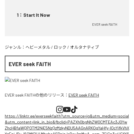
1
：
Start It Now
EVER seek FAITH
ジャンル：
ヘビーメタル
/
ロック
/
オルタナティブ
EVER seek FAITH
EVER seek FAITH
の他のリリース：
EVER seek FAITH
https://linktr.ee/everseekfaith?utm_source=ig&utm_medium=social
&utm_content=link_in_bio&fbclid=PAZXh0bgNhZW0CMTEAc3J0Yw
ZhcHBfaWQPOTM2NjE5NzQzMzkyNDU5AAGnARKOqYaHfy-lOcYifkVhX
YqFpjJBy_l6OMf2U4MbshaASDpizJeDov1mMwA_aem_7CjGp3wUCfX6