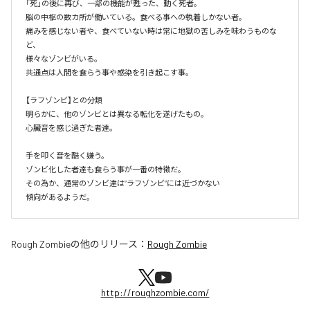
「死」の後に再び、一部の機能が甦った、動く死者。

脳の中枢の数カ所が働いている。食べる事への執着しかない者。

痛みを感じない者や、食べていない時は常に地獄の苦しみを味わうものな
ど、

様々なゾンビがいる。

共通点は人間を食らう事や感染を引き起こす事。

【ラフゾンビ】との分類

明らかに、他のゾンビとは異なる転化を遂げたもの。

心臓音を感じ過ぎた者達。

手を叩く音を酷く嫌う。

ゾンビ化した者達も食らう事が一番の特徴だ。

その為か、通常のゾンビ達は”ラフゾンビ”には近づかない

傾向があるようだ。
Rough Zombie
の他のリリース：
Rough Zombie
http://roughzombie.com/