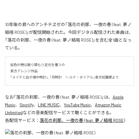
10年後の君へのアンチテヱゼの「落花の刹那、一夜の春 (feat. 夢ノ
結唱 ROSE)」が配信開始された。今回デジタル配信された楽曲は、
「落花の刹那、一夜の春 (feat. 夢ノ結唱 ROSE)」を含む全1曲となっ
ている。
桜色の戀は散り積もり足元を攫うの

東方アレンジ作品

「メイドと血の懐中時計」, 「月時計　～ ルナ・ダイアル」東方紅魔郷より
なお「
落花の刹那、一夜の春 (feat. 夢ノ結唱 ROSE)
」は、
Apple
Music
、
Spotify
、
LINE MUSIC
、
YouTube Music
、
Amazon Music
Unlimited
などの音楽配信サービスで聴くことができる。
各配信サービス：
落花の刹那、一夜の春 (feat. 夢ノ結唱 ROSE)