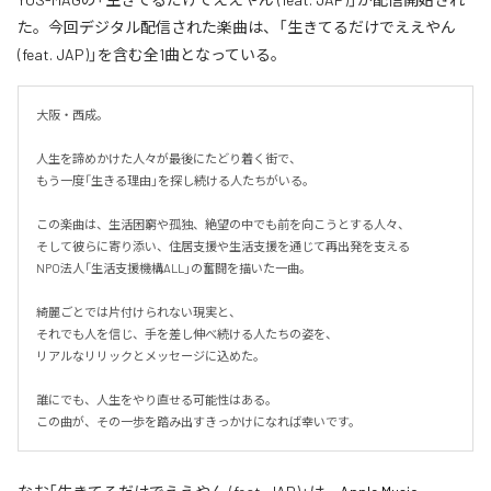
た。今回デジタル配信された楽曲は、「生きてるだけでええやん
(feat. JAP)」を含む全1曲となっている。
大阪・西成。

人生を諦めかけた人々が最後にたどり着く街で、

もう一度「生きる理由」を探し続ける人たちがいる。

この楽曲は、生活困窮や孤独、絶望の中でも前を向こうとする人々、

そして彼らに寄り添い、住居支援や生活支援を通じて再出発を支える

NPO法人「生活支援機構ALL」の奮闘を描いた一曲。

綺麗ごとでは片付けられない現実と、

それでも人を信じ、手を差し伸べ続ける人たちの姿を、

リアルなリリックとメッセージに込めた。

誰にでも、人生をやり直せる可能性はある。

この曲が、その一歩を踏み出すきっかけになれば幸いです。