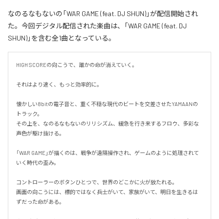
なのるなもないの「WAR GAME (feat. DJ SHUN)」が配信開始され
た。今回デジタル配信された楽曲は、「WAR GAME (feat. DJ
SHUN)」を含む全1曲となっている。
HIGH SCOREの向こうで、誰かの命が消えていく。

それはより速く、もっと効率的に。

懐かしい8bitの電子音と、重く不穏な現代のビートを交差させたYAMAANの
トラック。

その上を、なのるなもないのリリシズム、緩急を行き来するフロウ、多彩な
声色が駆け抜ける。

「WAR GAME」が描くのは、戦争が遠隔操作され、ゲームのように処理されて
いく時代の歪み。

コントローラーのボタンひとつで、世界のどこかに火が放たれる。

画面の向こうには、標的ではなく兵士がいて、家族がいて、明日を生きるは
ずだった命がある。
