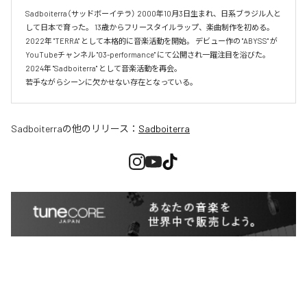
Sadboiterra（サッドボーイテラ） 2000年10月3日生まれ、日系ブラジル人と
して日本で育った。 13歳からフリースタイルラップ、楽曲制作を初める。 
2022年 "TERRA" として本格的に音楽活動を開始。 デビュー作の "ABYSS" が
YouTubeチャンネル "03-performance" にて公開され一躍注目を浴びた。 
2024年 "Sadboiterra" として音楽活動を再会。

若手ながらシーンに欠かせない存在となっている。
Sadboiterra
の他のリリース：
Sadboiterra