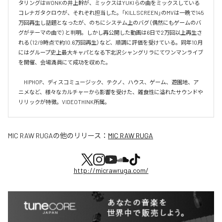
タリングはWONKの井上幹が、ミックスはYUKIらの曲をミックスしている
コレナガタクロウが、それぞれ担当した。「KILL SCREEN」のMVは一晩で145
万回再生し話題となったが、のちにシステム上のバグ（偶然にもゲームのバ
グがテーマの曲で）と判明。しかし再公開した動画は6日で2万回以上再生さ
れる（12/9時点で約10.6万回再生）など、順調に評価を受けている。同年10月
にはグループ史上最大キャパとなる下北沢シャングリラにてワンマンライブ
を開催、会場満員にて成功を収めた。

　HIPHOP、ディスコミュージック、テクノ、ハウス、ゲーム、遊園地、ア
ニメなど、様々なカルチャーから影響を受けた、雑食性に溢れたサウンドや
リリックが特徴。VIDEOTHINK所属。
MIC RAW RUGA
の他のリリース：
MIC RAW RUGA
http://micrawruga.com/