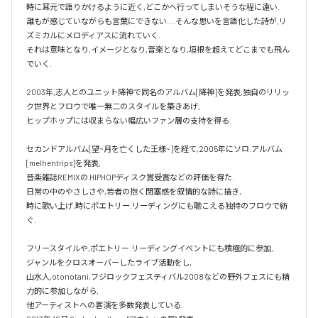
時に耳元で語りかけるように近く,どこかへ行ってしまいそうな程に遠い.

誰もが感じていながらも言葉にできない....そんな思いを言語化した詩が,リ
ズミカルにメロディアスに流れていく.

それは意味となり,イメージとなり,音楽となり,垣根を超えてどこまでも飛ん
でいく.

2003年,志人とのユニット降神で同名のアルバム[降神]を発表,独自のリリッ
ク世界とフロウで唯一無二のスタイルを築きあげ,

ヒップホップには収まらない幅広いファン層の支持を得る.

セカンドアルバム[望~月を亡くした王様~]を経て,2005年にソロ.アルバム 
[melhentrips]を発表,

音楽雑誌REMIXの HIPHOPディスク賞受賞などの評価を得た.

日常の中のやさしさや,若者の抱く閉塞感を叙情的な詩に描き,

時に歌い上げ,時にポエトリー.リーディングにも聴こえる独特のフロウで紡
ぐ.

フリースタイルや,ポエトリー.リーディングイベントにも積極的に参加,

ジャンルをクロスオーバーしたライブ活動をし,

山水人,otonotani,フジロックフェスティバル2008などの野外フェスにも精
力的に参加しながら,

他アーティストへの客演を多数発表している.
