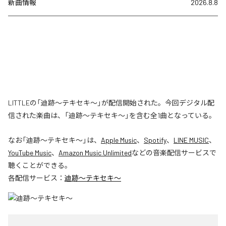
新曲情報
2026.8.8
LITTLEの「迪跡〜テキセキ〜」が配信開始された。今回デジタル配
信された楽曲は、「迪跡〜テキセキ〜」を含む全1曲となっている。
なお「
迪跡〜テキセキ〜
」は、
Apple Music
、
Spotify
、
LINE MUSIC
、
YouTube Music
、
Amazon Music Unlimited
などの音楽配信サービスで
聴くことができる。
各配信サービス：
迪跡〜テキセキ〜