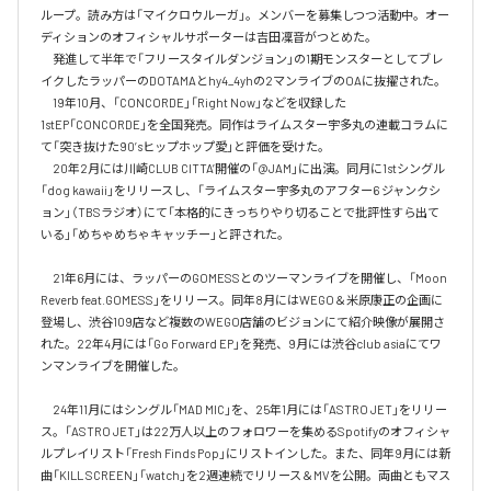
ループ。読み方は「マイクロウルーガ」。メンバーを募集しつつ活動中。オー
ディションのオフィシャルサポーターは吉田凜音がつとめた。

　発進して半年で「フリースタイルダンジョン」の1期モンスターとしてブレ
イクしたラッパーのDOTAMAとhy4_4yhの2マンライブのOAに抜擢された。

　19年10月、「CONCORDE」「Right Now」などを収録した
1stEP「CONCORDE」を全国発売。同作はライムスター宇多丸の連載コラムに
て「突き抜けた90’sヒップホップ愛」と評価を受けた。

　20年2月には川崎CLUB CITTA’開催の「@JAM」に出演。同月に1stシングル
「dog kawaii」をリリースし、「ライムスター宇多丸のアフター6 ジャンクシ
ョン」（TBSラジオ）にて「本格的にきっちりやり切ることで批評性すら出て
いる」「めちゃめちゃキャッチー」と評された。

　21年6月には、ラッパーのGOMESSとのツーマンライブを開催し、「Moon 
Reverb feat.GOMESS」をリリース。同年8月にはWEGO＆米原康正の企画に
登場し、渋谷109店など複数のWEGO店舗のビジョンにて紹介映像が展開さ
れた。22年4月には「Go Forward EP」を発売、9月には渋谷club asiaにてワ
ンマンライブを開催した。

　24年11月にはシングル「MAD MIC」を、25年1月には「ASTRO JET」をリリー
ス。「ASTRO JET」は22万人以上のフォロワーを集めるSpotifyのオフィシャ
ルプレイリスト「Fresh Finds Pop」にリストインした。また、同年9月には新
曲「KILL SCREEN」「watch」を2週連続でリリース＆MVを公開。両曲ともマス