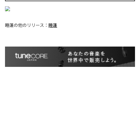
睡蓮
の他のリリース：
睡蓮