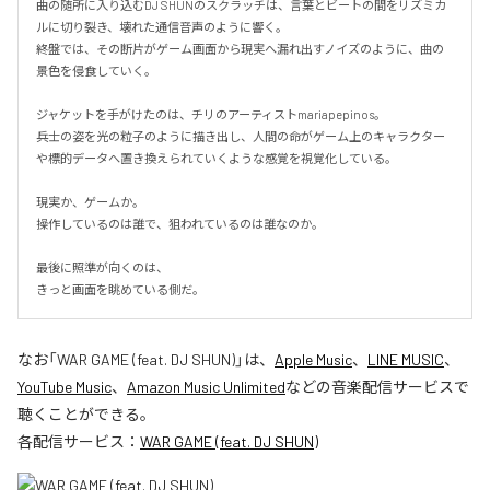
曲の随所に入り込むDJ SHUNのスクラッチは、言葉とビートの間をリズミカ
ルに切り裂き、壊れた通信音声のように響く。

終盤では、その断片がゲーム画面から現実へ漏れ出すノイズのように、曲の
景色を侵食していく。

ジャケットを手がけたのは、チリのアーティストmariapepinos。

兵士の姿を光の粒子のように描き出し、人間の命がゲーム上のキャラクター
や標的データへ置き換えられていくような感覚を視覚化している。

現実か、ゲームか。

操作しているのは誰で、狙われているのは誰なのか。

最後に照準が向くのは、

きっと画面を眺めている側だ。
なお「
WAR GAME (feat. DJ SHUN)
」は、
Apple Music
、
LINE MUSIC
、
YouTube Music
、
Amazon Music Unlimited
などの音楽配信サービスで
聴くことができる。
各配信サービス：
WAR GAME (feat. DJ SHUN)