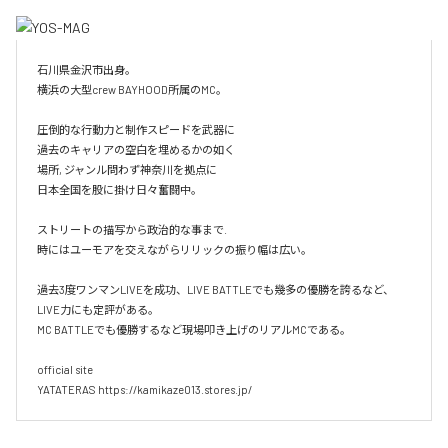
石川県金沢市出身。

横浜の大型crew BAYHOOD所属のMC。

圧倒的な行動力と制作スピードを武器に

過去のキャリアの空白を埋めるかの如く

場所, ジャンル問わず神奈川を拠点に

日本全国を股に掛け日々奮闘中。

ストリートの描写から政治的な事まで.

時にはユーモアを交えながらリリックの振り幅は広い。

過去3度ワンマンLIVEを成功、LIVE BATTLEでも幾多の優勝を誇るなど、
LIVE力にも定評がある。

MC BATTLEでも優勝するなど現場叩き上げのリアルMCである。

official site

YATATERAS https://kamikaze013.stores.jp/