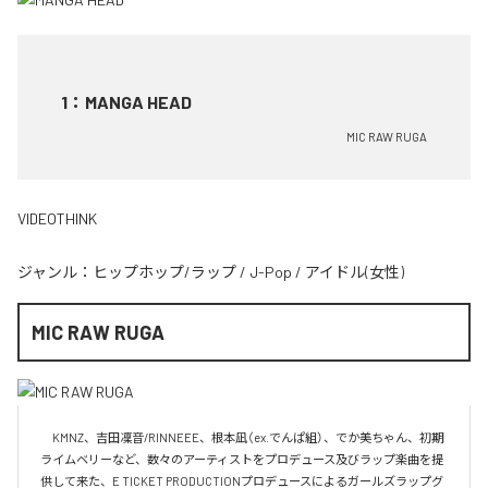
1
：
MANGA HEAD
MIC RAW RUGA
VIDEOTHINK
ジャンル：
ヒップホップ/ラップ
/
J-Pop
/
アイドル(女性)
MIC RAW RUGA
　KMNZ、吉田凜音/RINNEEE、根本凪（ex.でんぱ組）、でか美ちゃん、初期
ライムベリーなど、数々のアーティストをプロデュース及びラップ楽曲を提
供して来た、E TICKET PRODUCTIONプロデュースによるガールズラップグ