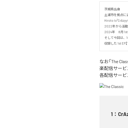
茨城県出身

土浦市を拠点に活
Hiroto lo²Cr
2022年から活動
2024年　8月 1st s
そして今回は、1st s
収録した 1st EP
なお「
The Clas
楽配信サービ
各配信サービ
1
：
CrA