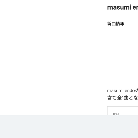
masumi
新曲情報
masumi 
含む全1曲と
覚醒
なお「
揺らす