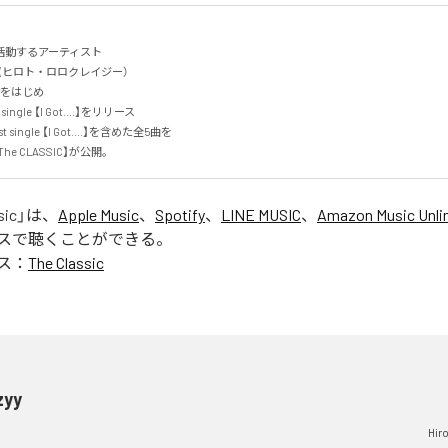
動するアーティスト

Azyy (ヒロト・ロロクレイジー）

をはじめ

ingle 【I Got....】をリリース

ingle 【I Got....】を含めた全5曲を

【The CLASSIC】が公開。
sic
」は、
Apple Music
、
Spotify
、
LINE MUSIC
、
Amazon Music Unli
スで聴くことができる。
ス：
The Classic
zyy
Hiro