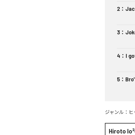
2
：
Jac
3
：
Jok
4
：
I go
5
：
Bro'
ジャンル：
ヒ
Hiroto lo