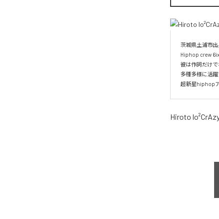
茨城県土浦市出身
Hiphop crew 6
彼は作詞だけでなくB
多種多様に活躍す
超新星hipho
Hiroto lo²CrAz