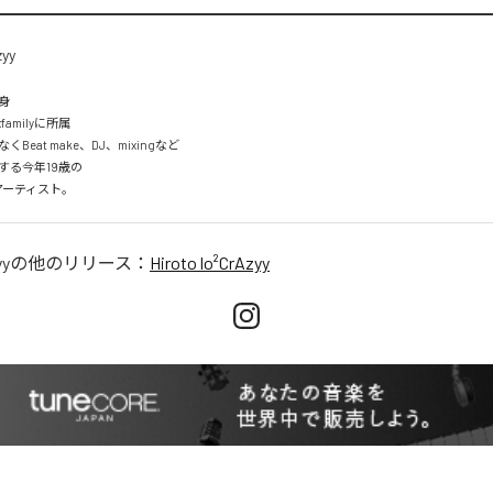
 

ixfamilyに所属

eat make、DJ、mixingなど

る今年19歳の

pアーティスト。
yy
の他のリリース：
Hiroto lo²CrAzyy