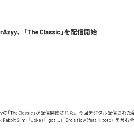
o²CrAzyy、「The Classic」を配信開始
o²CrAzyyの「The Classic」が配信開始された。今回デジタル配信され
k Rabbit Slim」「Joke」「I got....」「Bro's flow (feat. lil toto