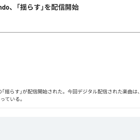
 endo、「揺らす」を配信開始
endoの「揺らす」が配信開始された。今回デジタル配信された楽曲は
なっている。
」は、
Apple Music
、
Spotify
、
LINE MUSIC
、
YouTube Music
、
Amazo