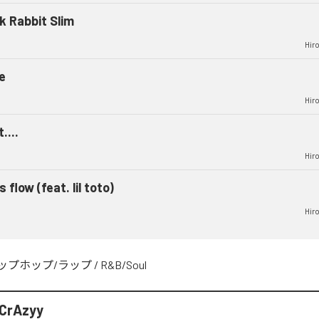
k Rabbit Slim
Hiro
e
Hiro
t....
Hiro
s flow (feat. lil toto)
Hiro
ップホップ/ラップ
/
R&B/Soul
²CrAzyy