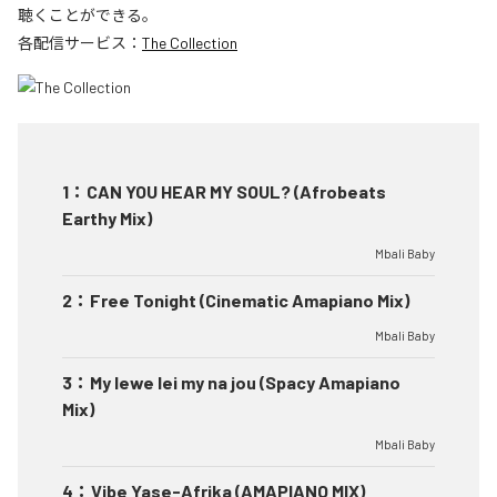
聴くことができる。
各配信サービス：
The Collection
1
：
CAN YOU HEAR MY SOUL? (Afrobeats
Earthy Mix)
Mbali Baby
2
：
Free Tonight (Cinematic Amapiano Mix)
Mbali Baby
3
：
My lewe lei my na jou (Spacy Amapiano
Mix)
Mbali Baby
4
：
Vibe Yase-Afrika (AMAPIANO MIX)