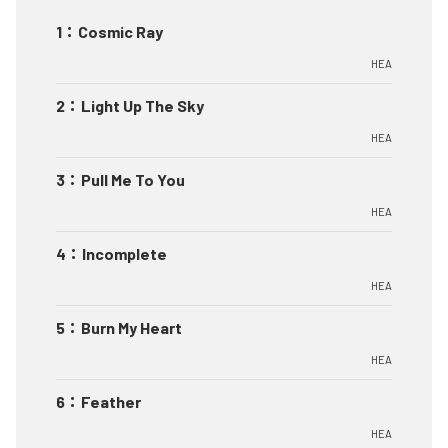
1
：
Cosmic Ray
HEA
2
：
Light Up The Sky
HEA
3
：
Pull Me To You
HEA
4
：
Incomplete
HEA
5
：
Burn My Heart
HEA
6
：
Feather
HEA