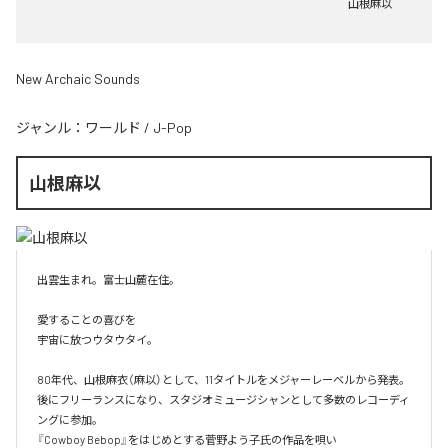
山根麻以
New Archaic Sounds
ジャンル：
ワールド
/
J-Pop
山根麻以
出雲生まれ。富士山麓在住。

愛することの喜びを

宇宙に放つウタウタイ。

80年代、山根麻衣（麻以）として、11タイトルをメジャーレーベルから発表。

後にフリーランスになり、スタジオミュージシャンとして多数のレコーディ
ングに参加。

『Cowboy Bebop』をはじめとする菅野よう子氏の作品を唄い
