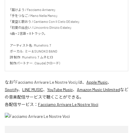
「届けよう / Facciamo Arrivare」

「手をつなご / Mano Nella Mano」

「夏空と歌おう / Cantiamo Con Il Cielo DEstate」

「初夏の出会い / LIncontro DInizio Estate」

4曲 × 2言語 = 8トラック。

アーティスト名: Munehiro.T

ボーカル: ミー & SUNOKO BAND

詩 制作: Munehiro.T ムネヒロ

制作パートナー: Claude(クロード)
なお「
Facciamo Arrivare Le Nostre Voci
」は、
Apple Music
、
Spotify
、
LINE MUSIC
、
YouTube Music
、
Amazon Music Unlimited
など
の音楽配信サービスで聴くことができる。
各配信サービス：
Facciamo Arrivare Le Nostre Voci