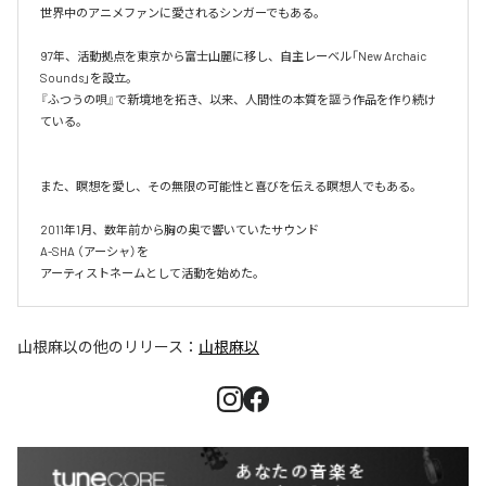
世界中のアニメファンに愛されるシンガーでもある。

97年、活動拠点を東京から富士山麗に移し、自主レーベル「New Archaic 
Sounds」を設立。​

『ふつうの唄』で新境地を拓き、以来、人間性の本質を謳う作品を作り続け
ている。

また、瞑想を愛し、その無限の可能性と喜びを伝える瞑想人でもある。

2011年1月、数年前から胸の奥で響いていたサウンド

A-SHA （アーシャ）を

アーティストネームとして活動を始めた。
山根麻以
の他のリリース：
山根麻以