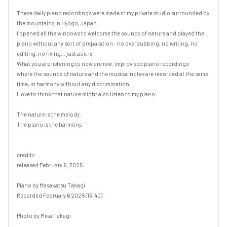
These daily piano recordings were made in my private studio surrounded by 
the mountains in Hyogo, Japan.

I opened all the windows to welcome the sounds of nature and played the 
piano without any sort of preparation : no overdubbing, no writing, no 
editing, no fixing... just as it is.

What you are listening to now are raw, improvised piano recordings

where the sounds of nature and the musical notes are recorded at the same 
time, in harmony without any discrimination.

I love to think that nature might also listen to my piano.

The nature is the melody.

The piano is the harmony.

credits

released February 6, 2025

Piano by Masakatsu Takagi

Recorded February 6 2025 (13:40)

Photo by Mika Takagi