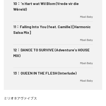
10
：
'n Hart wat Wil Blom (Vrede vir die
Wêreld)
Mbali Baby
11
：
Falling Into You (feat. Camille) [Harmonic
Salsa Mix]
Mbali Baby
12
：
DANCE TO SURVIVE (Adventure's HOUSE
MIX)
Mbali Baby
13
：
QUEEN IN THE FLESH (Interlude)
Mbali Baby
ミリオネアヴァイブス