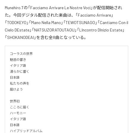
Munehiro.Tの「Facciamo Arrivare Le Nostre Voci」が配信開始され
た。今回デジタル配信された楽曲は、「Facciamo Arrivare」
「TODOKEYO」「Mano Nella Mano」「TEWOTSUNAGO」「Cantiamo Con il
Cielo DEstate」「NATSUZORATOUTAOU」「LIncontro DInizio Estate」
「SHOKANODEAI」を含む全8曲となっている。
コーラスの世界

魅惑の響き

イタリア語

清らかに響く

日本語

私たちの声を

届けよう

世界初

こころに届く

ハーモニー

イタリア語

日本語

ハイブリッドアルバム
