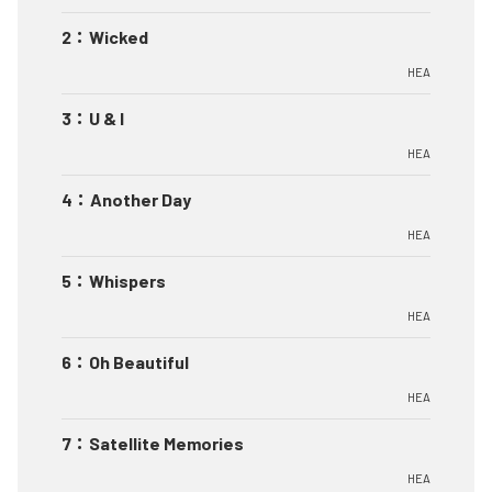
2
：
Wicked
HEA
3
：
U & I
HEA
4
：
Another Day
HEA
5
：
Whispers
HEA
6
：
Oh Beautiful
HEA
7
：
Satellite Memories
HEA