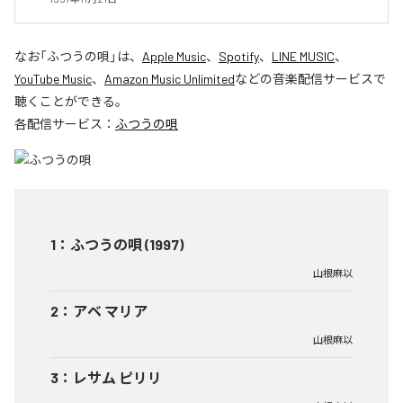
なお「
ふつうの唄
」は、
Apple Music
、
Spotify
、
LINE MUSIC
、
YouTube Music
、
Amazon Music Unlimited
などの音楽配信サービスで
聴くことができる。
各配信サービス：
ふつうの唄
1
：
ふつうの唄 (1997)
山根麻以
2
：
アベ マリア
山根麻以
3
：
レサム ピリリ