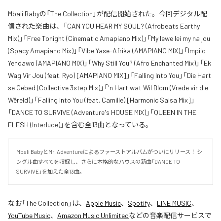
Mbali Babyの「The Collection」が配信開始された。今回デジタル配
信された楽曲は、「CAN YOU HEAR MY SOUL? (Afrobeats Earthy
Mix)」「Free Tonight (Cinematic Amapiano Mix)」「My lewe lei my na jou
(Spacy Amapiano Mix)」「Vibe Yase-Afrika (AMAPIANO MIX)」「Impilo
Yendawo (AMAPIANO MIX)」「Why Still You? (Afro Enchanted Mix)」「Ek
Wag Vir Jou (feat. Ryo) [AMAPIANO MIX]」「Falling Into You」「Die Hart
se Gebed (Collective 3step Mix)」「'n Hart wat Wil Blom (Vrede vir die
Wêreld)」「Falling Into You (feat. Camille) [Harmonic Salsa Mix]」
「DANCE TO SURVIVE (Adventure's HOUSE MIX)」「QUEEN IN THE
FLESH (Interlude)」を含む全13曲となっている。
Mbali BabyとMr. Adventureによるファーストアルバムがついにリリース！ シ
ングル曲すべてを収録し、さらに本格的なハウスの新曲「DANCE TO 
SURVIVE」を加えた全13曲。
なお「
The Collection
」は、
Apple Music
、
Spotify
、
LINE MUSIC
、
YouTube Music
、
Amazon Music Unlimited
などの音楽配信サービスで