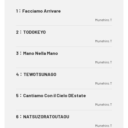
1
：
Facciamo Arrivare
Munehiro.T
2
：
TODOKEYO
Munehiro.T
3
：
Mano Nella Mano
Munehiro.T
4
：
TEWOTSUNAGO
Munehiro.T
5
：
Cantiamo Con il Cielo DEstate
Munehiro.T
6
：
NATSUZORATOUTAOU
Munehiro.T