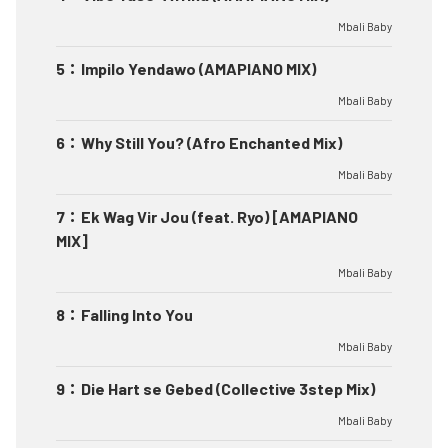
Mbali Baby
5
：
Impilo Yendawo (AMAPIANO MIX)
Mbali Baby
6
：
Why Still You? (Afro Enchanted Mix)
Mbali Baby
7
：
Ek Wag Vir Jou (feat. Ryo) [AMAPIANO
MIX]
Mbali Baby
8
：
Falling Into You
Mbali Baby
9
：
Die Hart se Gebed (Collective 3step Mix)
Mbali Baby