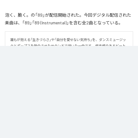
泡く、脆く。の「89」が配信開始された。今回デジタル配信された
楽曲は、「89」「89 (Instrumental)」を含む全2曲となっている。
誰もが抱える「生きづらさ」や「自分を愛せない気持ち」を、ダンスミュージッ
クとポップスを融合させたサウンドで描いた一曲です。 疾走感のあるビート
と繊細な歌詞が交差し、苦しさの中にも小さな希望を見つけ出していく。 「味
方だよ」というメッセージが、心にそっと寄り添う作品です。
なお「
89
」は、
Apple Music
、
Spotify
、
LINE MUSIC
、
YouTube Music
、
Amazon Music Unlimited
などの音楽配信サービスで聴くことができ
る。
各配信サービス：
89