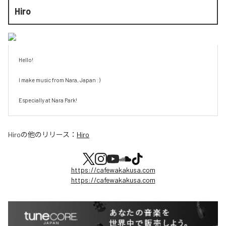
Hiro
Hello!

I make music from Nara, Japan :)

Especially at Nara Park!
Hiro
の他のリリース：
Hiro
https://cafewakakusa.com
https://cafewakakusa.com