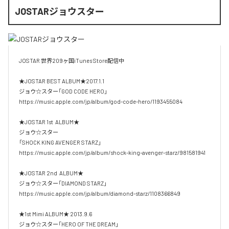
JOSTARジョウスター
JOSTAR 世界209ヶ国iTunes Store配信中

★JOSTAR BEST ALBUM★2017.1.1

ジョウ☆スター「GOD CODE HERO」

https://music.apple.com/jp/album/god-code-hero/1193455084

★JOSTAR 1st  ALBUM★

ジョウ☆スター

「SHOCK KING AVENGER STARZ」

https://music.apple.com/jp/album/shock-king-avenger-starz/981581941

★JOSTAR 2nd  ALBUM★

ジョウ☆スター「DIAMOND STARZ」

https://music.apple.com/jp/album/diamond-starz/1108366849

★1st Mimi ALBUM★ 2013.9.6

ジョウ☆スター「HERO OF THE DREAM」
