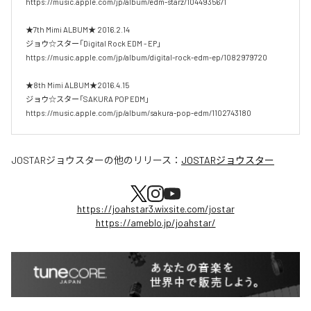
https://music.apple.com/jp/album/edm-starz/1044935671

★7th Mimi ALBUM★ 2016.2.14

ジョウ☆スター「Digital Rock EDM - EP」

https://music.apple.com/jp/album/digital-rock-edm-ep/1082979720

★8th Mimi ALBUM★2016.4.15

ジョウ☆スター「SAKURA POP EDM」

https://music.apple.com/jp/album/sakura-pop-edm/1102743180
JOSTARジョウスター
の他のリリース：
JOSTARジョウスター
https://joahstar3.wixsite.com/jostar
https://ameblo.jp/joahstar/