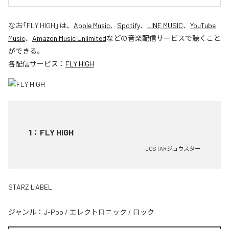
なお「
FLY HIGH
」は、
Apple Music
、
Spotify
、
LINE MUSIC
、
YouTube
Music
、
Amazon Music Unlimited
などの音楽配信サービスで聴くこと
ができる。
各配信サービス：
FLY HIGH
1
：
FLY HIGH
JOSTARジョウスター
STARZ LABEL
ジャンル：
J-Pop
/
エレクトロニック
/
ロック