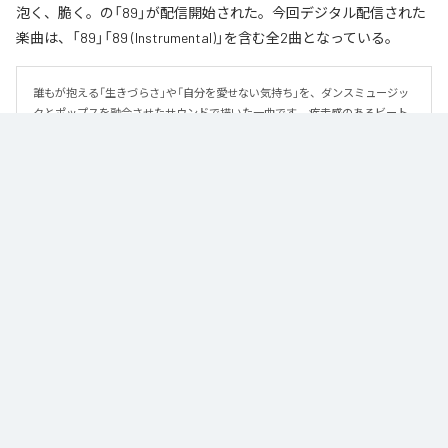
泡く、脆く。の「89」が配信開始された。今回デジタル配信された
楽曲は、「89」「89 (Instrumental)」を含む全2曲となっている。
誰もが抱える「生きづらさ」や「自分を愛せない気持ち」を、ダンスミュージッ
クとポップスを融合させたサウンドで描いた一曲です。 疾走感のあるビート
と繊細な歌詞が交差し、苦しさの中にも小さな希望を見つけ出していく。 「味
方だよ」というメッセージが、心にそっと寄り添う作品です。
なお「
89
」は、
Apple Music
、
Spotify
、
LINE MUSIC
、
YouTube Music
、
Amazon Music Unlimited
などの音楽配信サービスで聴くことができ
る。
各配信サービス：
89
1
：
89