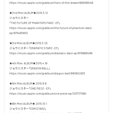
https://music.apple.com/jp/album/hero-of-the-dream/699365146

★2nd Mimi ALBUM★2015.3.12

ジョウ☆スター

「THE FUTURE OF PHANTOM STARZ - EP」

https://music.apple.com/jp/album/the-future-of-phantom-starz-
ep/975485933

★3rd Mimi ALBUM★2015.3.25

ジョウ☆スター「DRAMATIC STARZ - EP」

https://music.apple.com/jp/album/dramatic-starz-ep/979669496

★4th Mimi  ALBUM★2015.4.18

ジョウ☆スター「DRAGON BALL」

https://music.apple.com/jp/album/dragon-ball/985902613

★5th Mimi ALBUM★ 2015.9.6

ジョウ☆スター「ONE PIECE - EP」

https://music.apple.com/jp/album/one-piece-ep/1037171360

★6th Mimi ALBUM★ 2015.10.1

ジョウ☆スター「EDM STARZ」
