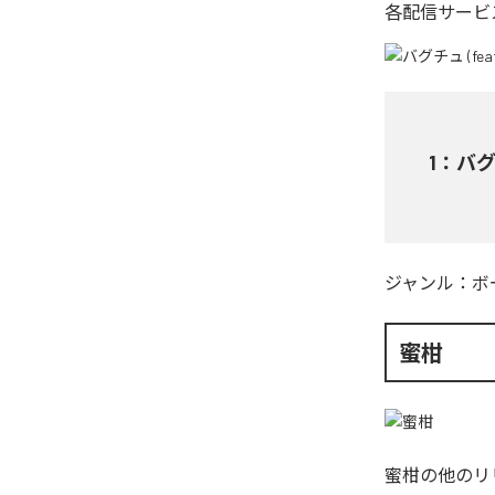
各配信サービ
1
：
バグチ
ジャンル：
ボ
蜜柑
蜜柑
の他のリ