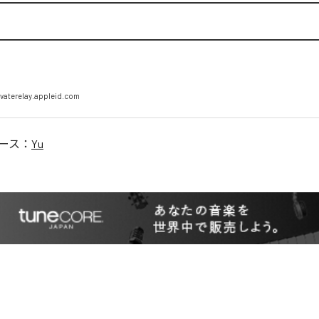
vaterelay.appleid.com
ース：
Yu