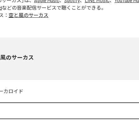
のサーカス
」は、
Apple Music
、
Spotify
、
LINE MUSIC
、
YouTube Mu
d
などの音楽配信サービスで聴くことができる。
ス：
空と風のサーカス
と風のサーカス
ーカロイド