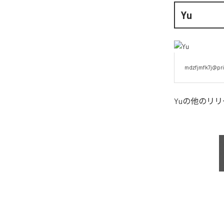
Yu
mdzfjmfk7j@pri
Yu
の他のリリ