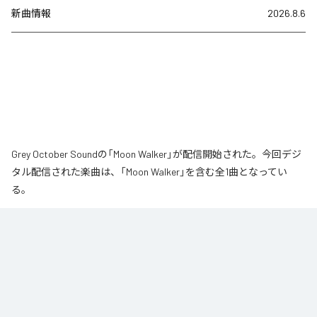
新曲情報
2026.8.6
Grey October Soundの「Moon Walker」が配信開始された。今回デジ
タル配信された楽曲は、「Moon Walker」を含む全1曲となってい
る。
月の近くをゆっくりと歩いているような、静かで少し不思議な情景から生ま
れた作品です。大きな月が浮かぶ夜、その光のそばをゆっくりと進んでい
く。足取りは軽く、まるで僅かに浮かびながら歩いているような感覚。サウ
ンドの中心となるのは、柔らかなエレクトリックピアノの旋律です。落ち着
いたビートの上で穏やかに流れるメロディに、ギターの音色が静かに重な
り、深みのあるムーディな空気を作り出しています。旋律とリズムが自然に
繰り返されながら、ゆっくりと時間が流れていきます。エレクトリックピア