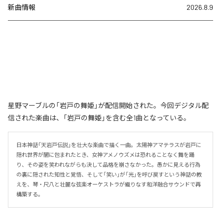
新曲情報
2026.8.9
星野マーブルの「岩戸の舞姫」が配信開始された。今回デジタル配
信された楽曲は、「岩戸の舞姫」を含む全1曲となっている。
日本神話「天岩戸伝説」を壮大な楽曲で描く一曲。太陽神アマテラスが岩戸に
隠れ世界が闇に包まれたとき、女神アメノウズメは恐れることなく舞を踊
り、その姿を笑われながらも決して品格を崩さなかった。愚かに見える行為
の裏に隠された知性と覚悟、そして「笑い」が「光」を呼び戻すという神話の教
えを、琴・尺八と壮麗な弦楽オーケストラが織りなす和洋融合サウンドで再
構築する。