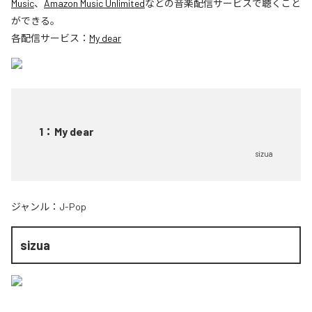
Music
、
Amazon Music Unlimited
などの音楽配信サービスで聴くこと
ができる。
各配信サービス：
My dear
1
：
My dear
sizua
ジャンル：
J-Pop
sizua