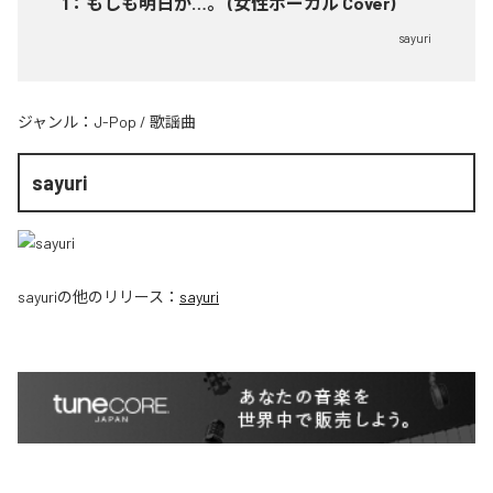
1
：
もしも明日が…。 (女性ボーカル Cover)
sayuri
ジャンル：
J-Pop
/
歌謡曲
sayuri
sayuri
の他のリリース：
sayuri