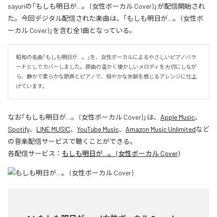
sayuriの「もしも明日が…。 (女性ボーカル Cover)」が配信開始され
た。今回デジタル配信された楽曲は、「もしも明日が…。 (女性ボ
ーカル Cover)」を含む全1曲となっている。
昭和の名曲「もしも明日が…。」を、女性ボーカルによるやさしいピアノバラ
ードとしてカバーしました。原曲の温かく懐かしいメロディを大切にしなが
ら、静かで柔らかな歌声とピアノで、穏やかな余韻を感じるアレンジに仕上
げています。
なお「
もしも明日が…。 (女性ボーカル Cover)
」は、
Apple Music
、
Spotify
、
LINE MUSIC
、
YouTube Music
、
Amazon Music Unlimited
など
の音楽配信サービスで聴くことができる。
各配信サービス：
もしも明日が…。 (女性ボーカル Cover)