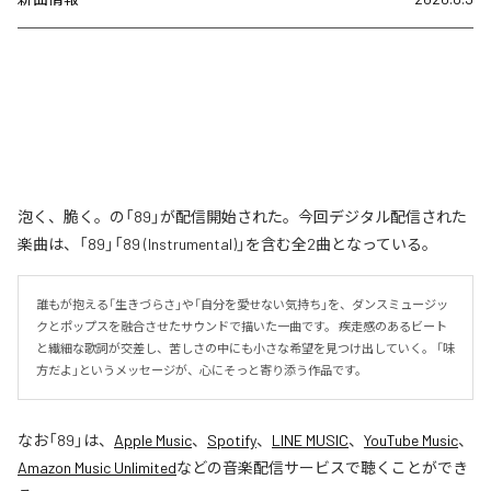
泡く、脆く。の「89」が配信開始された。今回デジタル配信された
楽曲は、「89」「89 (Instrumental)」を含む全2曲となっている。
誰もが抱える「生きづらさ」や「自分を愛せない気持ち」を、ダンスミュージッ
クとポップスを融合させたサウンドで描いた一曲です。 疾走感のあるビート
と繊細な歌詞が交差し、苦しさの中にも小さな希望を見つけ出していく。 「味
方だよ」というメッセージが、心にそっと寄り添う作品です。
なお「
89
」は、
Apple Music
、
Spotify
、
LINE MUSIC
、
YouTube Music
、
Amazon Music Unlimited
などの音楽配信サービスで聴くことができ