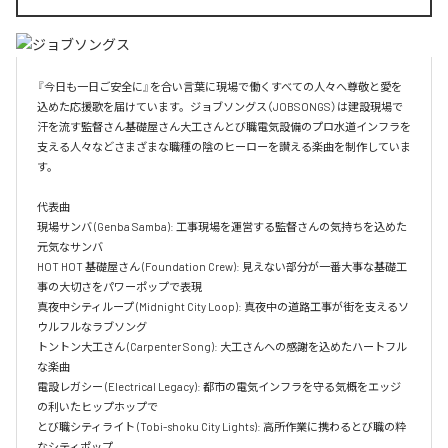
『今日も一日ご安全に』を合い言葉に現場で働くすべての人々へ尊敬と愛を
込めた応援歌を届けています。ジョブソングス（JOBSONGS）は建設現場で
汗を流す監督さん基礎屋さん大工さんとび職電気設備のプロ水道インフラを
支える人々などさまざまな職種の陰のヒーローを讃える楽曲を制作していま
す。

代表曲  

現場サンバ (Genba Samba): 工事現場を運営する監督さんの気持ちを込めた
元気なサンバ  

HOT HOT 基礎屋さん (Foundation Crew): 見えない部分が一番大事な基礎工
事の大切さをパワーポップで表現  

真夜中シティループ (Midnight City Loop): 真夜中の道路工事が街を支えるソ
ウルフルなラブソング  

トントン大工さん (Carpenter Song): 大工さんへの感謝を込めたハートフル
な楽曲  

電設レガシー (Electrical Legacy): 都市の電気インフラを守る気概をエッジ
の利いたヒップホップで  

とび職シティライト (Tobi-shoku City Lights): 高所作業に携わるとび職の粋
なシティポップ  
