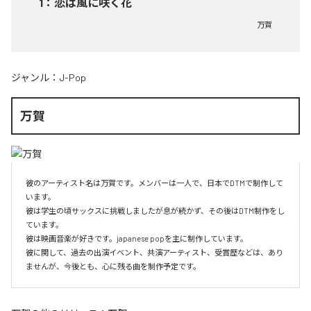
1
：
恋は風に咲く花
万賀
ジャンル：
J-Pop
万賀
彼のアーティスト名は万賀です。メンバーは一人で、日本でDTMで制作して
います。

彼は学生の頃サックスに挑戦しましたが息が続かず、その後はDTM制作をし
ています。

彼は映画音楽が好きです。japanese popを主に制作しています。

彼に関して、過去の出演イベント、共演アーティスト、受賞歴などは、あり
ませんが、今後とも、心に残る曲を制作予定です。