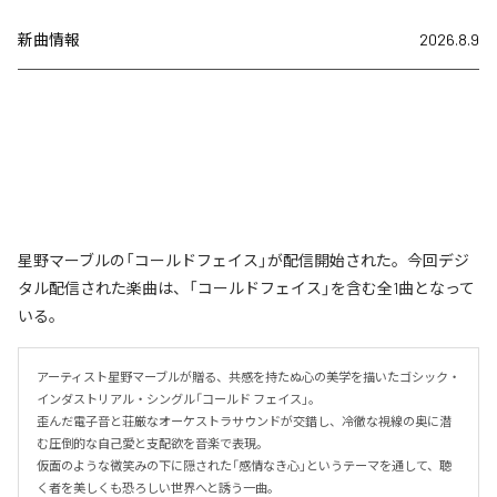
新曲情報
2026.8.9
星野マーブルの「コールドフェイス」が配信開始された。今回デジ
タル配信された楽曲は、「コールドフェイス」を含む全1曲となって
いる。
アーティスト星野マーブルが贈る、共感を持たぬ心の美学を描いたゴシック・
インダストリアル・シングル「コールド フェイス」。

歪んだ電子音と荘厳なオーケストラサウンドが交錯し、冷徹な視線の奥に潜
む圧倒的な自己愛と支配欲を音楽で表現。

仮面のような微笑みの下に隠された「感情なき心」というテーマを通して、聴
く者を美しくも恐ろしい世界へと誘う一曲。