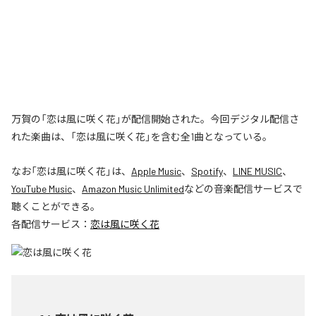
万賀の「恋は風に咲く花」が配信開始された。今回デジタル配信さ
れた楽曲は、「恋は風に咲く花」を含む全1曲となっている。
なお「
恋は風に咲く花
」は、
Apple Music
、
Spotify
、
LINE MUSIC
、
YouTube Music
、
Amazon Music Unlimited
などの音楽配信サービスで
聴くことができる。
各配信サービス：
恋は風に咲く花