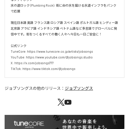
水の道ロック (Plumbing Rock): 街に命の水を届ける水道インフラをパンク
で応援

現在日本語 英語 フランス語 ロシア語 スペイン語 ポルトガル語 ヒンディー語 
北京語 アラビア語 インドネシア語 ベトナム語など多言語でグローバルに発
信中です。街をつくるすべての働く人々へ今日も一日ご安全に！

公式リンク

TuneCore: https://www.tunecore.co.jp/artists/jobsongs

YouTube: https://www.youtube.com/@jobsongs.studio

X: https://x.com/jobsongs777

TikTok: https://www.tiktok.com/@jobsongs
ジョブソングス
の他のリリース：
ジョブソングス