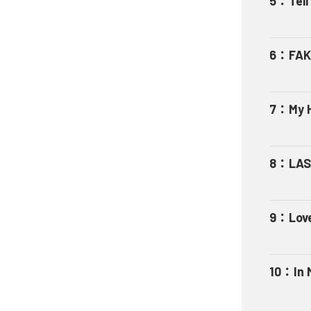
5
：
Tel
6
：
FAK
7
：
My 
8
：
LAS
9
：
Lov
10
：
In