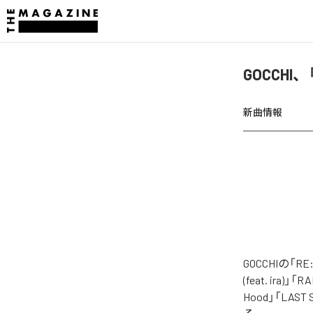
GOCCHI
新曲情報
GOCCHIの「
(feat. ira)」「
Hood」「LAST