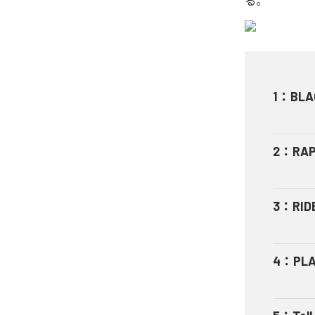
る。
1
：
BLAC
2
：
RAP
3
：
RID
4
：
PL