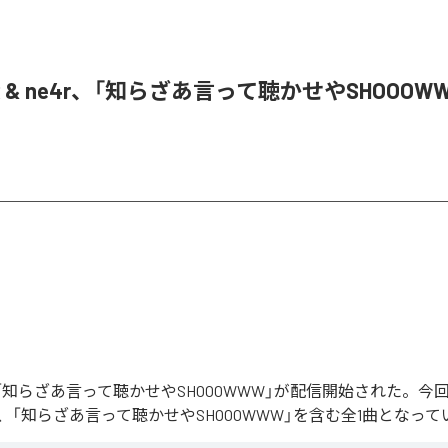
oR & ne4r、「知らざあ言って聴かせやSHOOOW
Rの「知らざあ言って聴かせやSHOOOWWW」が配信開始された。
、「知らざあ言って聴かせやSHOOOWWW」を含む全1曲となって