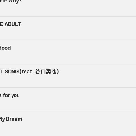
l Me Why?
E ADULT
Hood
T SONG (feat. 谷口勇也)
e for you
 My Dream