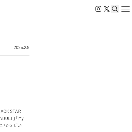
2025.2.8
K STAR
E ADULT」「My
全10曲となってい