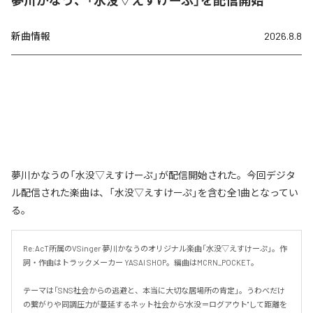
新曲情報
2026.8.8
夢川かなうの「水没▽えすけーぷ」が配信開始された。今回デジタ
ル配信された楽曲は、「水没▽えすけーぷ」を含む全1曲となってい
る。
Re:AcT所属のVSinger 夢川かなうのオリジナル楽曲「水没▽えすけーぷ」。作
詞・作曲はトラックメーカー YASAI SHOP。編曲はMCRN_POCKET。

テーマは「SNS社会からの逃避と、本当に大切な居場所の肯定」。うわべだけ
の繋がりや同調圧力が蔓延するネット社会から"水没＝ログアウト"して距離を