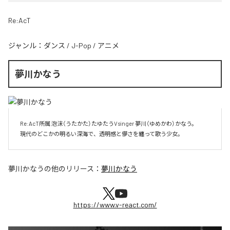
Re:AcT
ジャンル：
ダンス
/
J-Pop
/
アニメ
夢川かなう
 Re:AcT所属 泡沫（うたかた）たゆたうVsinger 夢川（ゆめかわ）かなう。

 現代のどこかの明るい深海で、透明感と儚さを纏って歌う少女。
夢川かなう
の他のリリース：
夢川かなう
https://www.v-react.com/