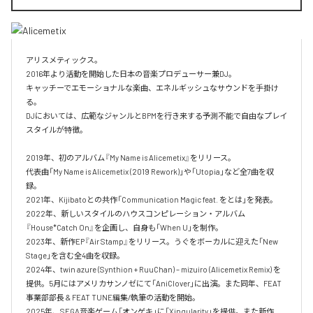
アリスメティックス。

2016年より活動を開始した日本の音楽プロデューサー兼DJ。

キャッチーでエモーショナルな楽曲、エネルギッシュなサウンドを手掛け
る。

DJにおいては、広範なジャンルとBPMを行き来する予測不能で自由なプレイ
スタイルが特徴。​

2019年、初のアルバム『My Name is Alicemetix』をリリース。

代表曲「My Name is Alicemetix (2019 Rework)」や「Utopia」など全7曲を収
録。

2021年、Kijibatoとの共作「Communication Magic feat. をとは」を発表。

2022年、新しいスタイルのハウスコンピレーション・アルバム
『House*Catch On』を企画し、自身も「When U」を制作。

2023年、新作EP『Air Stamp』をリリース。うぐをボーカルに迎えた「New 
Stage」を含む全4曲を収録。

2024年、twin azure (Synthion + RuuChan) – mizuiro (Alicemetix Remix) を
提供。5月にはアメリカサンノゼにて「AniClover」に出演。また同年、FEAT
事業部部長 & FEAT TUNE編集/執筆の活動を開始。

2025年、SEGA音楽ゲーム「オンゲキ」に「Xingularity」を提供。また新作