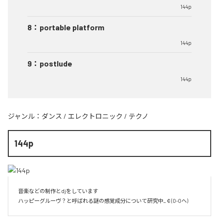
144p
8
：
portable platform
144p
9
：
postlude
144p
ジャンル：
ダンス
/
エレクトロニック
/
テクノ
144p
音楽などの制作とdjをしています 

ハッピーグルーヴ？と呼ばれる謎の感覚成分について研究中_￠(0-0ヘ)