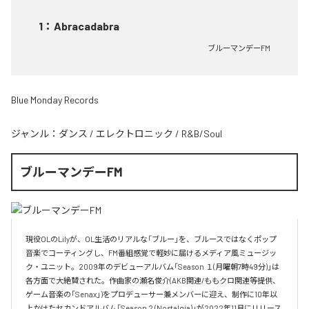
1
：
Abracadabra
ブルーマンデーFM
Blue Monday Records
ジャンル：
ダンス
/
エレクトロニック
/
R&B/Soul
ブルーマンデーFM
現役OLのLilyが、OL生活のリアルな「ブルー」を、ブルースではなくポップ
音楽でコーティングし、FM番組感覚で軽妙に届けるメディア風ミュージッ
ク・ユニット。2009年のデビューアルバム「Season １(月曜朝7時49分)」は
各方面で大絶賛された。作曲家の瀬名俊介(AKB関連/ももクロ関連等提供、
ゲーム音楽の「Senax」)をプロデューサー兼メンバーに迎え、制作に10年以
上かけたセカンドアルバム「Season 2 (Nostalgia)」が2022年11月にリリース