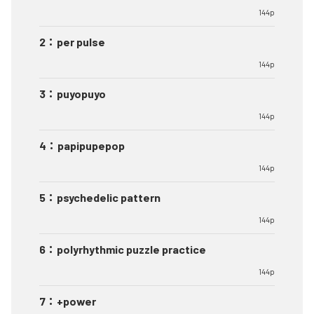
144p
2
：
per pulse
144p
3
：
puyopuyo
144p
4
：
papipupepop
144p
5
：
psychedelic pattern
144p
6
：
polyrhythmic puzzle practice
144p
7
：
+power