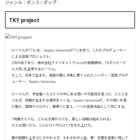
ジャンル：
ダンス
/
ポップ
TKY project
けーりんが「TK」を、Hayato Yamaokaが「Y」を担う、2人のプロデューサー
による音楽プロジェクト。

3児の母であり、株式会社ライフキャリアcircle代表取締役、「Bポジけーり
ん大学」を主宰するけーりん。

そして、日本で生まれ、英語の歌と洋楽に育てられたシンガー／音楽プロデ
ューサー、Hayato Yamaoka。

けーりんが、参加者一人ひとりの中にある想いや可能性を見つけ、人と人を
つなぎ、挑戦が生まれる場所をつくる。Hayato Yamaokaが、その想いを受
け取り、歌詞やメロディ、歌声へと変え、一つの音楽作品として形にする。

「何歳からでも、どんな立場からでも、新しい挑戦は始められる」

そんな想いから、2人はTKY PROJECTを立ち上げた。

歌の経験や上手さにかかわらず、それぞれの人生、夢、言葉を音楽に残して