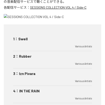
の音楽配信サービスで聴くことができる。
各配信サービス：
SESSIONS COLLECTION VOL.4 / Side-C
1
：
Swell
Various Artists
2
：
Rubber
Various Artists
3
：
Izn Pivara
Various Artists
4
：
IN THE RAIN
Various Artists