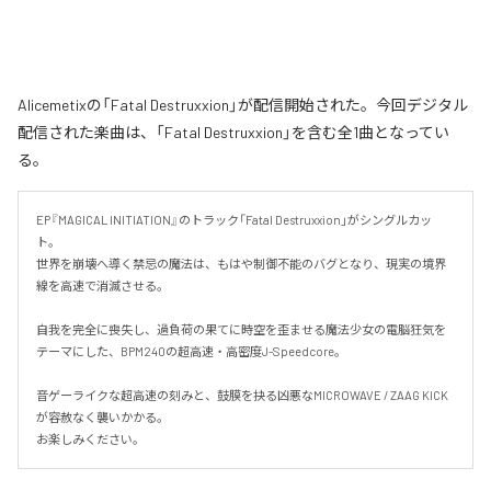
Alicemetixの「Fatal Destruxxion」が配信開始された。今回デジタル
配信された楽曲は、「Fatal Destruxxion」を含む全1曲となってい
る。
EP『MAGICAL INITIATION』のトラック「Fatal Destruxxion」がシングルカッ
ト。

世界を崩壊へ導く禁忌の魔法は、もはや制御不能のバグとなり、現実の境界
線を高速で消滅させる。

自我を完全に喪失し、過負荷の果てに時空を歪ませる魔法少女の電脳狂気を
テーマにした、BPM240の超高速・高密度J-Speedcore。

音ゲーライクな超高速の刻みと、鼓膜を抉る凶悪なMICROWAVE / ZAAG KICK
が容赦なく襲いかかる。

お楽しみください。