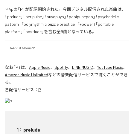
144pの「P」が配信開始された。今回デジタル配信された楽曲は、
「prelude」「per pulse」「puyopuyo」「papipupepop」「psychedelic
pattern」「polyrhythmic puzzle practice」「+power」「portable
platform」「postlude」を含む全9曲となっている。
144p 1st Album "P"
なお「
P
」は、
Apple Music
、
Spotify
、
LINE MUSIC
、
YouTube Music
、
Amazon Music Unlimited
などの音楽配信サービスで聴くことができ
る。
各配信サービス：
P
1
：
prelude