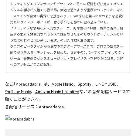
カッティングエッジなサウンドデザインと、悠久の記憶を呼び覚ますオリエ
ンタルな響きが交錯する音世界。大地を這うような重厚かつファンキーなベ
ースラインが身体の奥深くを揺さぶり、Lilyの悟りを開いたかのような慈愛に
満ちたウィスパーボイスが、聴き手の心を静かに包み込んでいく。

プリミティブな情熱と未来的なグルーヴ、肉体性と精神性、東洋と西洋… 相
反する要素を驚異的なバランスで融合させたそのサウンドは、ジャンルとい
う概念を軽々と飛び越え、異次元の没入体験を生み出す。

クラブのピークタイムから深夜のアフターアワーズまで、フロアの空気を一
瞬で塗り替えるポテンシャルを秘めた、世界中のDJに今すぐプレイしてほし
い一曲。最先端のダンスミュージック・プレイリストを鮮やかに彩る、新時
代のアンセムがここに誕生。
なお「
Abracadabra
」は、
Apple Music
、
Spotify
、
LINE MUSIC
、
YouTube Music
、
Amazon Music Unlimited
などの音楽配信サービスで
聴くことができる。
各配信サービス：
Abracadabra