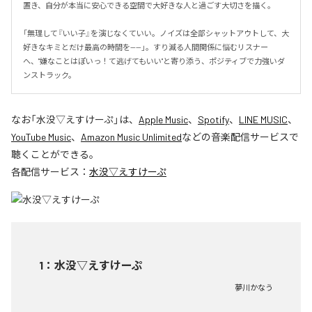
置き、自分が本当に安心できる空間で大好きな人と過ごす大切さを描く。

「無理して『いい子』を演じなくていい。ノイズは全部シャットアウトして、大
好きなキミとだけ最高の時間を——」。すり減る人間関係に悩むリスナー
へ、"嫌なことはぽいっ！て逃げてもいい"と寄り添う、ポジティブで力強いダ
ンストラック。
なお「
水没▽えすけーぷ
」は、
Apple Music
、
Spotify
、
LINE MUSIC
、
YouTube Music
、
Amazon Music Unlimited
などの音楽配信サービスで
聴くことができる。
各配信サービス：
水没▽えすけーぷ
1
：
水没▽えすけーぷ
夢川かなう