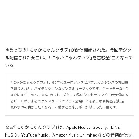
ゆめっぴの「にゃかにゃんクラブ」が配信開始された。今回デジタ
ル配信された楽曲は、「にゃかにゃんクラブ」を含む全1曲となって
いる。
『にゃかにゃんクラブ』は、90年代ユーロダンスとバブルガムダンスの雰囲気
を取り入れた、ハイテンションなダンスミュージックです。キャッチーな「に
ゃかにゃかにゃんにゃん」のフレーズと、力強いシンセサウンド、疾走感のあ
るビートが、まるでダンスクラブやフェス会場にいるような高揚感を演出。
思わず体を動かしたくなる、可愛さとエネルギーが詰まった一曲です。
なお「
にゃかにゃんクラブ
」は、
Apple Music
、
Spotify
、
LINE
MUSIC
、
YouTube Music
、
Amazon Music Unlimited
などの音楽配信サ