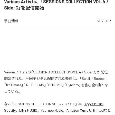
Various Artists、「SESSIONS COLLECTION VOL.4 /
Side-C」を配信開始
新曲情報
2026.8.7
Various Artistsの「SESSIONS COLLECTION VOL.4 / Side-C」が配信
開始された。今回デジタル配信された楽曲は、「Swell」「Rubber」
「Izn Pivara」「IN THE RAIN」「CHK CYC」「Synchro」を含む全6曲とな
っている。
なお「
SESSIONS COLLECTION VOL.4 / Side-C
」は、
Apple Music
、
Spotify
、
LINE MUSIC
、
YouTube Music
、
Amazon Music Unlimited
など