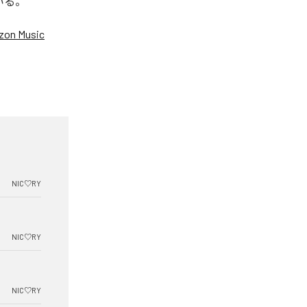
いる。
on Music
NIC♡RY
NIC♡RY
NIC♡RY