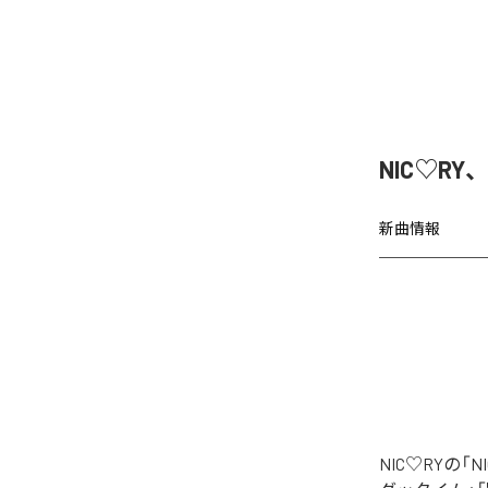
NIC♡RY
新曲情報
NIC♡RYの