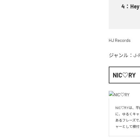
4
：
He
HJ Records
ジャンル：
J-
NIC♡RY
NIC♡RYは
に、ゆるくキャ
あるフレーズで
ャーとして根付