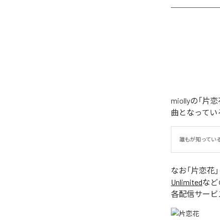
miollyの
曲となってい
誰もが知ってい
なお「
片恋花
Unlimited
など
各配信サービ