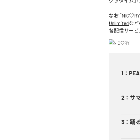
グッタイム」「
なお「
NIC♡RY
Unlimited
など
各配信サービ
1
：
PEA
2
：
サ
3
：
踊