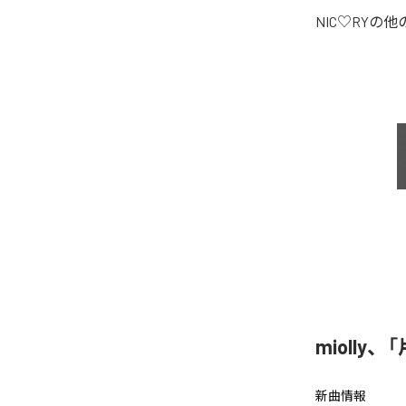
NIC♡RY
の他
miolly
新曲情報