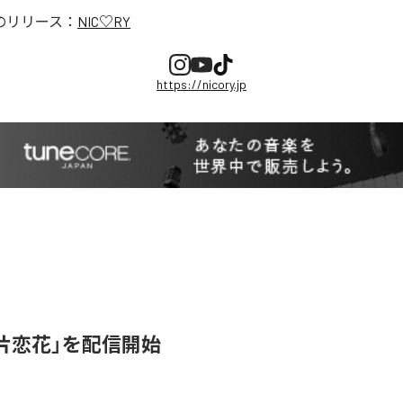
のリリース：
NIC♡RY
https://nicory.jp
、「片恋花」を配信開始