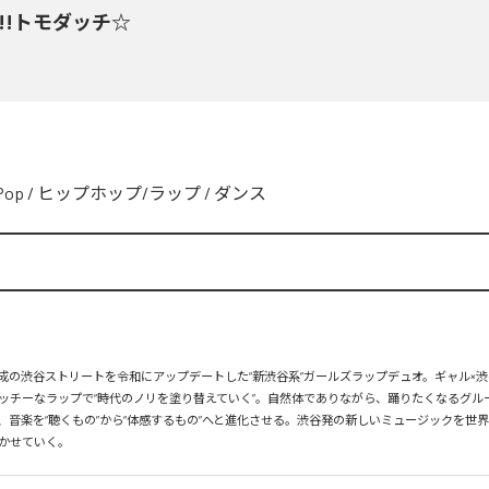
y!!トモダッチ☆
Pop
/
ヒップホップ/ラップ
/
ダンス
、平成の渋谷ストリートを令和にアップデートした“新渋谷系”ガールズラップデュオ。ギャル×渋
ッチーなラップで“時代のノリを塗り替えていく”。自然体でありながら、踊りたくなるグル
、音楽を“聴くもの”から“体感するもの”へと進化させる。渋谷発の新しいミュージックを世
かせていく。