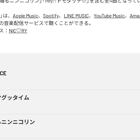
踊るニンニコリン」「Hey!!トモダッチ☆」を含む全4曲となって
」は、
Apple Music
、
Spotify
、
LINE MUSIC
、
YouTube Music
、
Amaz
の音楽配信サービスで聴くことができる。
ス：
NIC♡RY
CE
マグッタイム
るニンニコリン