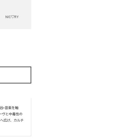
NIC♡RY
谷×音楽を軸
ーヴと中毒性の
界へ広げ、カルチ