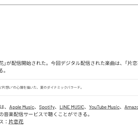
「片恋花」が配信開始された。今回デジタル配信された楽曲は、「片恋
る。
る"片想い”の心情を描いた、夏のダイナミックバラード。
」は、
Apple Music
、
Spotify
、
LINE MUSIC
、
YouTube Music
、
Amazo
の音楽配信サービスで聴くことができる。
ス：
片恋花