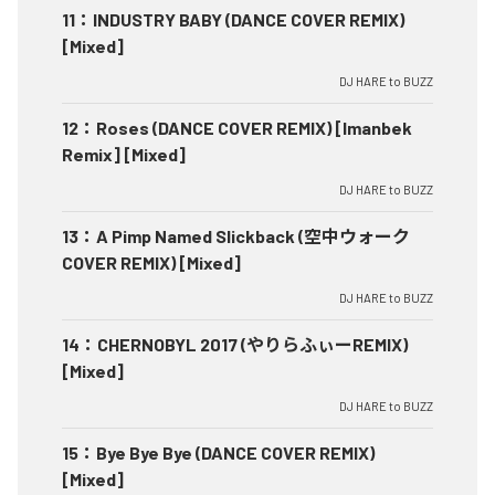
11
：
INDUSTRY BABY (DANCE COVER REMIX)
[Mixed]
DJ HARE to BUZZ
12
：
Roses (DANCE COVER REMIX) [Imanbek
Remix] [Mixed]
DJ HARE to BUZZ
13
：
A Pimp Named Slickback (空中ウォーク
COVER REMIX) [Mixed]
DJ HARE to BUZZ
14
：
CHERNOBYL 2017 (やりらふぃーREMIX)
[Mixed]
DJ HARE to BUZZ
15
：
Bye Bye Bye (DANCE COVER REMIX)
[Mixed]