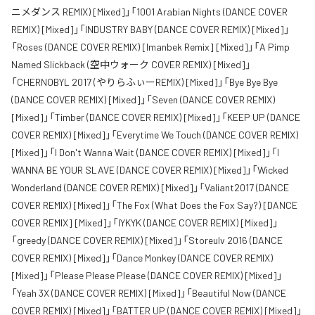
ニメダンス REMIX) [Mixed]」「1001 Arabian Nights (DANCE COVER
REMIX) [Mixed]」「INDUSTRY BABY (DANCE COVER REMIX) [Mixed]」
「Roses (DANCE COVER REMIX) [Imanbek Remix] [Mixed]」「A Pimp
Named Slickback (空中ウォーク COVER REMIX) [Mixed]」
「CHERNOBYL 2017 (やりらふぃーREMIX) [Mixed]」「Bye Bye Bye
(DANCE COVER REMIX) [Mixed]」「Seven (DANCE COVER REMIX)
[Mixed]」「Timber (DANCE COVER REMIX) [Mixed]」「KEEP UP (DANCE
COVER REMIX) [Mixed]」「Everytime We Touch (DANCE COVER REMIX)
[Mixed]」「I Don't Wanna Wait (DANCE COVER REMIX) [Mixed]」「I
WANNA BE YOUR SLAVE (DANCE COVER REMIX) [Mixed]」「Wicked
Wonderland (DANCE COVER REMIX) [Mixed]」「Valiant2017 (DANCE
COVER REMIX) [Mixed]」「The Fox (What Does the Fox Say?) [DANCE
COVER REMIX] [Mixed]」「IYKYK (DANCE COVER REMIX) [Mixed]」
「greedy (DANCE COVER REMIX) [Mixed]」「Storeulv 2016 (DANCE
COVER REMIX) [Mixed]」「Dance Monkey (DANCE COVER REMIX)
[Mixed]」「Please Please Please (DANCE COVER REMIX) [Mixed]」
「Yeah 3X (DANCE COVER REMIX) [Mixed]」「Beautiful Now (DANCE
COVER REMIX) [Mixed]」「BATTER UP (DANCE COVER REMIX) [Mixed]」