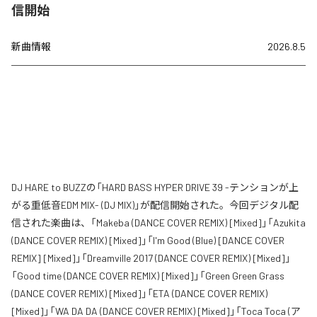
信開始
新曲情報
2026.8.5
DJ HARE to BUZZの「HARD BASS HYPER DRIVE 39 -テンションが上
がる重低音EDM MIX- (DJ MIX)」が配信開始された。今回デジタル配
信された楽曲は、「Makeba (DANCE COVER REMIX) [Mixed]」「Azukita
(DANCE COVER REMIX) [Mixed]」「I'm Good (Blue) [DANCE COVER
REMIX] [Mixed]」「Dreamville 2017 (DANCE COVER REMIX) [Mixed]」
「Good time (DANCE COVER REMIX) [Mixed]」「Green Green Grass
(DANCE COVER REMIX) [Mixed]」「ETA (DANCE COVER REMIX)
[Mixed]」「WA DA DA (DANCE COVER REMIX) [Mixed]」「Toca Toca (ア