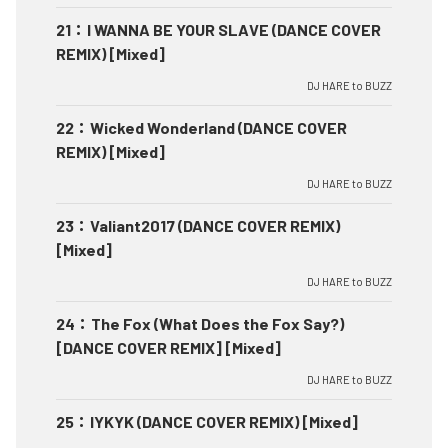
21
：
I WANNA BE YOUR SLAVE (DANCE COVER
REMIX) [Mixed]
DJ HARE to BUZZ
22
：
Wicked Wonderland (DANCE COVER
REMIX) [Mixed]
DJ HARE to BUZZ
23
：
Valiant2017 (DANCE COVER REMIX)
[Mixed]
DJ HARE to BUZZ
24
：
The Fox (What Does the Fox Say?)
[DANCE COVER REMIX] [Mixed]
DJ HARE to BUZZ
25
：
IYKYK (DANCE COVER REMIX) [Mixed]