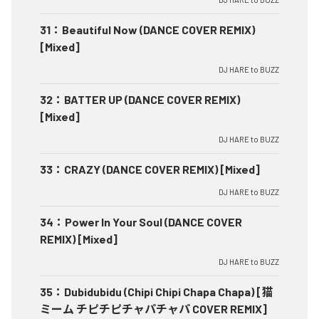
31
：
Beautiful Now (DANCE COVER REMIX)
[Mixed]
DJ HARE to BUZZ
32
：
BATTER UP (DANCE COVER REMIX)
[Mixed]
DJ HARE to BUZZ
33
：
CRAZY (DANCE COVER REMIX) [Mixed]
DJ HARE to BUZZ
34
：
Power In Your Soul (DANCE COVER
REMIX) [Mixed]
DJ HARE to BUZZ
35
：
Dubidubidu (Chipi Chipi Chapa Chapa) [猫
ミーム チピチピチャパチャパ COVER REMIX]