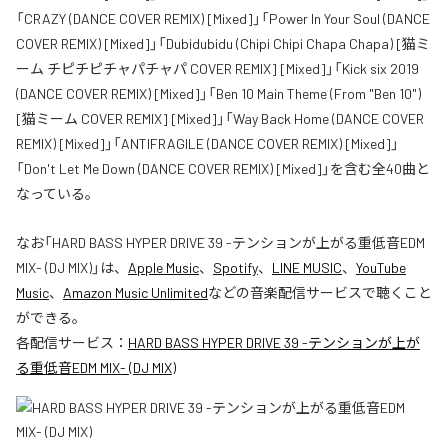
「CRAZY (DANCE COVER REMIX) [Mixed]」「Power In Your Soul (DANCE
COVER REMIX) [Mixed]」「Dubidubidu (Chipi Chipi Chapa Chapa) [猫ミ
ーム チピチピチャパチャパ COVER REMIX] [Mixed]」「Kick six 2019
(DANCE COVER REMIX) [Mixed]」「Ben 10 Main Theme (From "Ben 10")
[猫ミーム COVER REMIX] [Mixed]」「Way Back Home (DANCE COVER
REMIX) [Mixed]」「ANTIFRAGILE (DANCE COVER REMIX) [Mixed]」
「Don't Let Me Down (DANCE COVER REMIX) [Mixed]」を含む全40曲と
なっている。
なお「
HARD BASS HYPER DRIVE 39 -テンションが上がる重低音EDM
MIX- (DJ MIX)
」は、
Apple Music
、
Spotify
、
LINE MUSIC
、
YouTube
Music
、
Amazon Music Unlimited
などの音楽配信サービスで聴くこと
ができる。
各配信サービス：
HARD BASS HYPER DRIVE 39 -テンションが上が
る重低音EDM MIX- (DJ MIX)