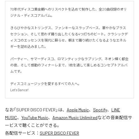
70年代ディスコ黄金期へのリスペクトを込めて制作した、全20曲収録のオリ
ジナル・ディスコアルバム。

きらびやかなストリングス、ファンキーなスラップベース、華やかなブラス
セクション、そして思わず踊り出したくなる4つ打ちのビート。クラシックデ
ィスコのエッセンスを現代に蘇らせ、朝まで踊り続けたくなるようなエネル
ギーを詰め込みました。

パーティー、サマーディスコ、ロマンティックなラブソング、ネオン輝く都会
の夜、そして感動のフィナーレまで、1枚を通して楽しめるコンセプトアルバ
ムです。

ディスコミュージックを愛するすべての人へ。

Let's Dance!
なお「
SUPER DISCO FEVER
」は、
Apple Music
、
Spotify
、
LINE
MUSIC
、
YouTube Music
、
Amazon Music Unlimited
などの音楽配信サ
ービスで聴くことができる。
各配信サービス：
SUPER DISCO FEVER