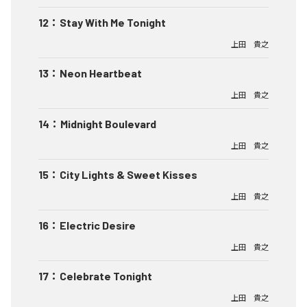
12
：
Stay With Me Tonight
上田 貴之
13
：
Neon Heartbeat
上田 貴之
14
：
Midnight Boulevard
上田 貴之
15
：
City Lights & Sweet Kisses
上田 貴之
16
：
Electric Desire
上田 貴之
17
：
Celebrate Tonight
上田 貴之