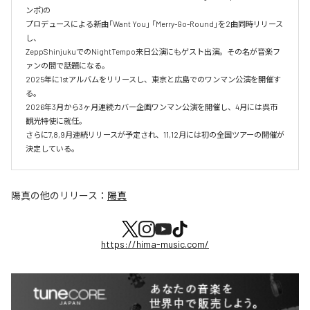
ンポ)の‌

プロデュースによる新曲「Want You」 「Merry-Go-Round」を2曲同時リリース
し、‌

ZeppShinjukuでのNightTempo来日公演にもゲスト出演。その名が音楽フ
ァンの間で話題になる。‌

2025年に1stアルバムをリリースし、東京と広島でのワンマン公演を開催す
る。

2026年3月から3ヶ月連続カバー企画ワンマン公演を開催し、4月には呉市
観光特使に就任。

さらに7,8,9月連続リリースが予定され、11,12月には初の全国ツアーの開催が
決定している。
陽真
の他のリリース：
陽真
https://hima-music.com/