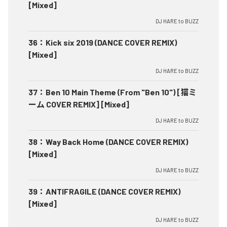
[Mixed]
DJ HARE to BUZZ
36
：
Kick six 2019 (DANCE COVER REMIX)
[Mixed]
DJ HARE to BUZZ
37
：
Ben 10 Main Theme (From "Ben 10") [猫ミ
ーム COVER REMIX] [Mixed]
DJ HARE to BUZZ
38
：
Way Back Home (DANCE COVER REMIX)
[Mixed]
DJ HARE to BUZZ
39
：
ANTIFRAGILE (DANCE COVER REMIX)
[Mixed]
DJ HARE to BUZZ