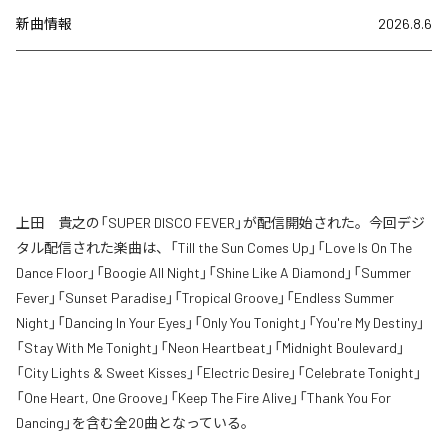
新曲情報
2026.8.6
上田 貴之の「SUPER DISCO FEVER」が配信開始された。今回デジ
タル配信された楽曲は、「Till the Sun Comes Up」「Love Is On The
Dance Floor」「Boogie All Night」「Shine Like A Diamond」「Summer
Fever」「Sunset Paradise」「Tropical Groove」「Endless Summer
Night」「Dancing In Your Eyes」「Only You Tonight」「You're My Destiny」
「Stay With Me Tonight」「Neon Heartbeat」「Midnight Boulevard」
「City Lights & Sweet Kisses」「Electric Desire」「Celebrate Tonight」
「One Heart, One Groove」「Keep The Fire Alive」「Thank You For
Dancing」を含む全20曲となっている。