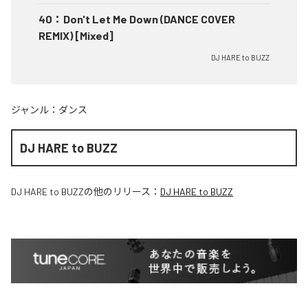
40
：
Don't Let Me Down (DANCE COVER
REMIX) [Mixed]
DJ HARE to BUZZ
ジャンル：
ダンス
DJ HARE to BUZZ
DJ HARE to BUZZ
の他のリリース：
DJ HARE to BUZZ