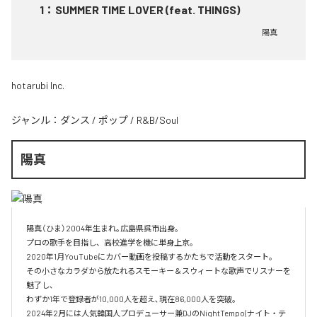
1
：
SUMMER TIME LOVER (feat. THINGS)
陽真
hotarubi Inc.
ジャンル：
ダンス
/
ポップ
/
R&B/Soul
陽真
陽真（ひま）2004年生まれ｡広島県呉市出身。‌

プロの歌手を目指し、高校進学を機に単身上京。‌

2020年1月YouTubeにカバー動画を投稿するかたちで活動をスタート。‌

その小さなカラダから放たれるスモーキー＆スウィートな歌声でリスナーを
魅了し､‌

わずか1年で登録者が10,000人を超え､現在86,000人を突破。‌

2024年2月には人気韓国人プロデューサー兼DJのNightTempo(ナイト・テ