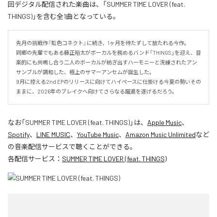
回デジタル配信された楽曲は、「SUMMER TIME LOVER (feat.
THINGS)」を含む全1曲となっている。
先月の挑戦作『虹色コネクト』に続き、1ヶ月を待たずして放たれる今作。

同郷の先輩でもある藤正裕太がボーカルを務めるバンド「THINGS」を迎え、音
楽的にも共鳴し合う二人のボーカルが紡ぎ出すハーモニーと洗練されたアン
サンブルが調和した、極上のサマーアンセムが誕生した。

9月に控える2nd EPのリリースに向けてハイペースに仕掛ける今夏の勢いその
ままに、2026年のブレイクへ向けてさらなる躍進を遂げるだろう。
なお「
SUMMER TIME LOVER (feat. THINGS)
」は、
Apple Music
、
Spotify
、
LINE MUSIC
、
YouTube Music
、
Amazon Music Unlimited
など
の音楽配信サービスで聴くことができる。
各配信サービス：
SUMMER TIME LOVER (feat. THINGS)