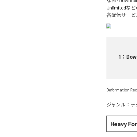
なお「
Downfall
Unlimited
など
各配信サービ
1
：
Down
Deformation Re
ジャンル：
テ
Heavy Fo