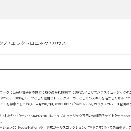
クノ
/
エレクトロニック
/
ハウス
トワークに出会い電子音の魅力に取り憑かれ1998年に訪れたイビザでハウスミュージックの
W WAVE、ROCKをルーツとした選曲とトラックメーカーとしてのスキルを活かしたセルフ
イルを得意としており、自身の制作したCOLDPLAY「VivaLa Vida」のハウスカバーは全国
表された「REZ (Pray For JAPAN Mix)」はクラブミュージック専門の有料配信サイト【Wasabe
。

ションCD「House Nation」や、東京ガールズコレクション、TVドラマCMへの楽曲提供