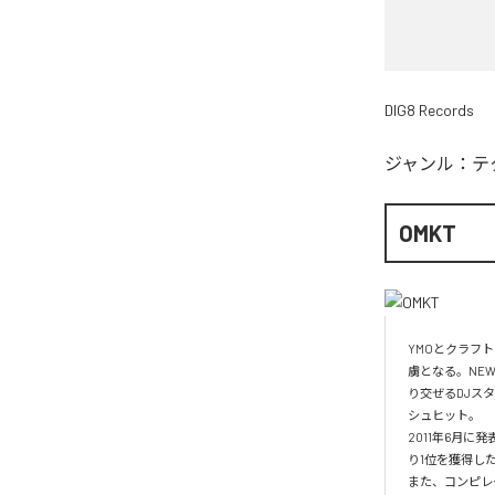
DIG8 Records
ジャンル：
テ
OMKT
YMOとクラフ
虜となる。NE
り交ぜるDJスタ
シュヒット。

2011年6月に発
り1位を獲得した
また、コンピレー