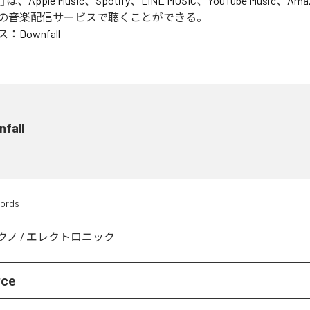
」は、
Apple Music
、
Spotify
、
LINE MUSIC
、
YouTube Music
、
Amaz
の音楽配信サービスで聴くことができる。
ス：
Downfall
fall
cords
クノ
/
エレクトロニック
rce