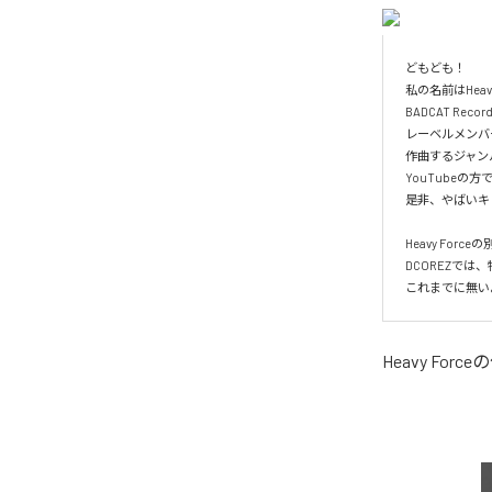
どもども！

私の名前はHea
BADCAT Re
レーベルメンバー
作曲するジャンルは
YouTube
是非、やばいキ
Heavy Forc
DCOREZでは、特
これまでに無い
Heavy Force
の