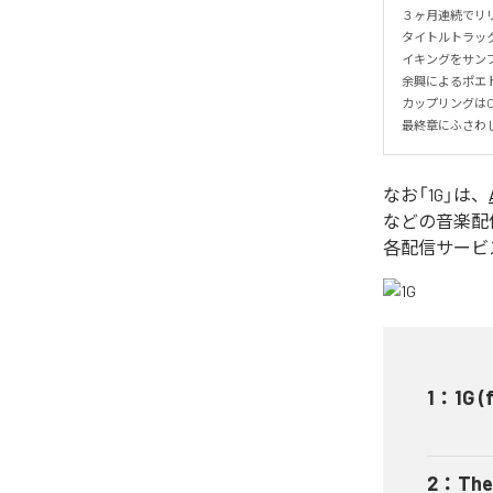
３ヶ月連続でリリ
タイトルトラック
イキングをサンプ
余興によるポエト
カップリングはOMK
最終章にふさわしい
なお「
1G
」は、
などの音楽配
各配信サービ
1
：
1G 
2
：
The