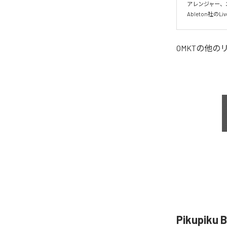
アレンジャー、エ
Ableton社
OMKT
の他の
Pikupik