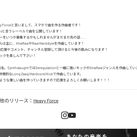
vy Forceと言いまして、スマホで曲を作る作曲者です！

cordsと言うレーベルで曲を公開しています！

をいつか募集するかもしれませんがまだまだ先の話......

主に、XtraRawやRaw/Hardstyleを作曲しています！

の方で応援やコメント、チャンネル登録して頂けると今後の励みになります！

ックを楽しんで下さい！

eの別名、SynthslaughtではDeregulationと一緒に強いキックのXtraRawジャンルを作曲してい
徴的なLong Zaag (Hardcore) Kickで作曲しています。

ような激しい曲を作っていきますので応援をよろしくお願いします！！！
他のリリース：
Heavy Force