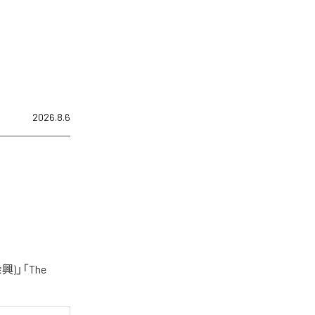
2026.8.6
)」「The