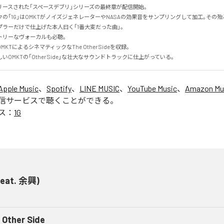
ースされた｢スペースデブリ｣シリーズの最終章が配信開始｡

の｢1G｣はOMKTがノイズジェネレーターやNASAの効果音をサンプリングして加工｡その
ラーだけで仕上げた本人曰く｢1番大変だった曲｣。

リーなヴォーカルも必聴｡

TによるシネマティックなThe Other Sideを収録｡

OMKTの｢Other Side｣な壮大なサウンドトラックに仕上がっている｡
Apple Music
、
Spotify
、
LINE MUSIC
、
YouTube Music
、
Amazon Mus
信サービスで聴くことができる。
ス：
1G
(feat. 余興)
 Other Side