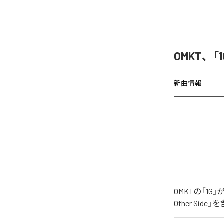
OMKT、「
新曲情報
OMKTの「1G
Other Si