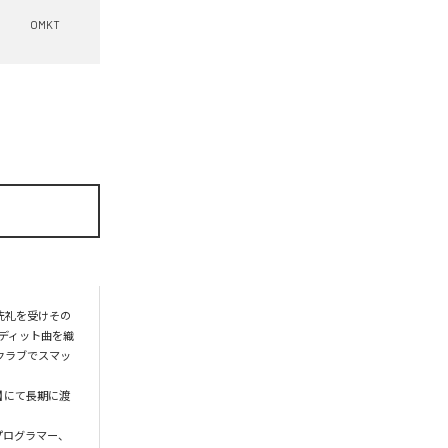
OMKT
洗礼を受けその
エディット曲を織
のクラブでスマッ
at】にて長期に渡
、プログラマー、