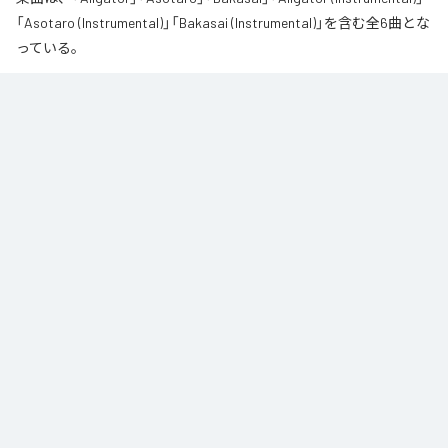
「Asotaro (Instrumental)」「Bakasai (Instrumental)」を含む全6曲とな
っている。
なお「
財産
」は、
Apple Music
、
Spotify
、
LINE MUSIC
、
YouTube
Music
、
Amazon Music Unlimited
などの音楽配信サービスで聴くこと
ができる。
各配信サービス：
財産
1
：
Aligator
呂布カルマ
2
：
Asotaro
呂布カルマ