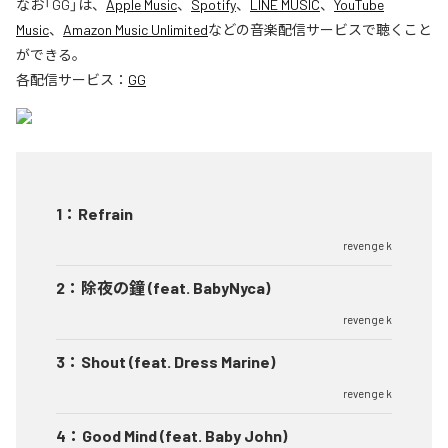
なお「
GG
」は、
Apple Music
、
Spotify
、
LINE MUSIC
、
YouTube
Music
、
Amazon Music Unlimited
などの音楽配信サービスで聴くこと
ができる。
各配信サービス：
GG
1
：
Refrain
revenge k
2
：
除夜の鐘 (feat. BabyNyca)
revenge k
3
：
Shout (feat. Dress Marine)
revenge k
4
：
Good Mind (feat. Baby John)