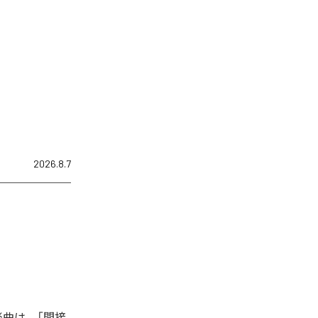
2026.8.7
た楽曲は、「間接