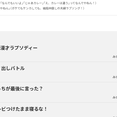
（「なんでもいいよ」「じゃあカレー」「え、カレーは違う」ってなんでやねん！）

きやねん」（ボケてもケンカしても、結局仲良しの夫婦ラブソング！）
婦漫才ラプソディー
み
ミ出しバトル
み
っちが最後に言った？
み
レビつけたまま寝るな！