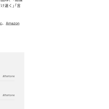
け速く」「言
ic
、
Amazon
Aftertone
Aftertone