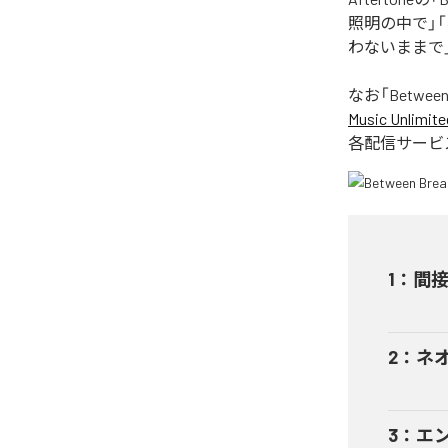
照明の中で」
わないままで
なお「
Between
Music Unlimite
各配信サービ
1
：
間
2
：
ネ
3
：
エ