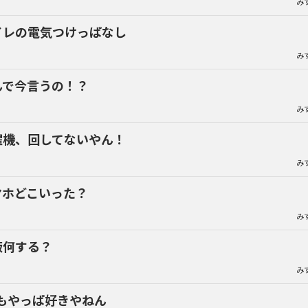
み
イレの電気つけっぱなし
み
んで今言うの！？
み
濯機、回してないやん！
み
マホどこいった？
み
飯何する？
み
もやっぱ好きやねん