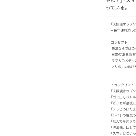
やん！」「ス
っている。
「夫婦漫才ラプソディ
— 長年連れ添った
コンセプト:

 夫婦ならではのボケとツッコミ！ → 長年の掛け合いがクセになる！

 日常の"あるある"満載！ → 聴いたら「うちもそう！！」ってなる！

 ラブ＆コメディのバランス！ → ケンカもするけど結局仲良し！

 ノリのいいR&Bサウンド！ → 軽快で楽しく、歌詞も口ずさみたくなる！

トラックリスト

「夫婦漫才ラプソ
「ゴミ出しバトル」
「どっちが最後に
「テレビつけたま
「トイレの電気つ
「なんで今言うの
「洗濯機、回して
「スマホどこいっ