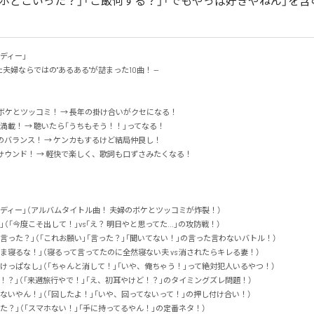
マホどこいった？」「ご飯何する？」「でもやっぱ好きやねん」を含
ー」 

夫婦ならではの"あるある"が詰まった10曲！ —

ディー」（アルバムタイトル曲！ 夫婦のボケとツッコミが炸裂！）

（「今度こそ出して！」vs「え？ 明日やと思ってた…」の攻防戦！）

言った？」（「これお願い」「言った？」「聞いてない！」の言った言わないバトル！）

ま寝るな！」（寝るって言ってたのに全然寝ない夫 vs 消されたらキレる妻！）

けっぱなし」（「ちゃんと消して！」「いや、俺ちゃう！」って絶対犯人いるやつ！）

！？」（「来週旅行やで！」「え、初耳やけど！？」のタイミングズレ問題！）

ないやん！」（「回したよ！」「いや、回ってないって！」の押し付け合い！）

た？」（「スマホない！」「手に持ってるやん！」の定番ネタ！）
