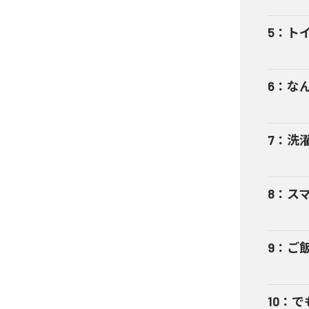
5
：
ト
6
：
な
7
：
洗
8
：
ス
9
：
ご
10
：
で