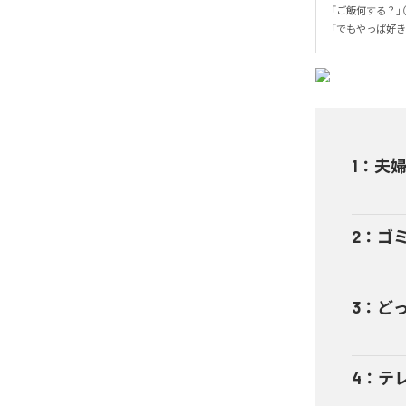
「ご飯何する？」
「でもやっぱ好
1
：
夫
2
：
ゴ
3
：
ど
4
：
テ