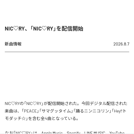
NIC♡RY、「NIC♡RY」を配信開始
新曲情報
2026.8.7
NIC♡RYの「NIC♡RY」が配信開始された。今回デジタル配信された
楽曲は、「PEACE」「サマグッタイム」「踊るニンニコリン」「Hey!!ト
モダッチ☆」を含む全4曲となっている。
なお「
NIC♡RY
」は、
Apple Music
、
Spotify
、
LINE MUSIC
、
YouTube