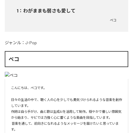
1
：
わがままも弱さも愛して
ペコ
ジャンル：
J-Pop
ペコ
こんにちは、ペコです。 

日々の生活の中で、聴く人の心を少しでも勇気づけられるような音楽を創作
しています。 

作詞は自ら手がけ、曲と歌は生成AIを活用して制作。穏やかで優しい雰囲気
から始まり、サビでは力強く心に響くような楽曲を目指しています。

 音楽を通して、前向きになれるようなメッセージを届けたいと思っていま
す。
