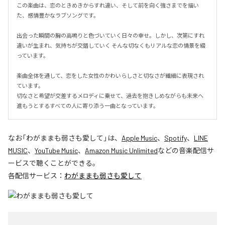
この楽曲は、恋のときめきからすれ違い、そして前を向く強さまでを描い
た、感情豊かなラブソングです。

出会った瞬間の胸の高鳴りと色づいていく日々の幸せ。しかし、次第にすれ
違いが生まれ、気持ちが交錯していく そんな切なくもリアルな恋の情景を綴
っています。

楽曲全体を通して、恋をした女性のかわいらしさと切なさが繊細に表現され
ています。

切なさと希望が交差するメロディに乗せて、過去を抱きしめながらも未来へ
進もうとするすべての人に寄り添う一曲となっています。
なお「
わがままも弱さも愛して
」は、
Apple Music
、
Spotify
、
LINE
MUSIC
、
YouTube Music
、
Amazon Music Unlimited
などの音楽配信サ
ービスで聴くことができる。
各配信サービス：
わがままも弱さも愛して