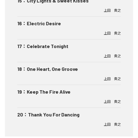
15
：
City Lights & Sweet Kisses
上田 貴之
16
：
Electric Desire
上田 貴之
17
：
Celebrate Tonight
上田 貴之
18
：
One Heart, One Groove
上田 貴之
19
：
Keep The Fire Alive
上田 貴之
20
：
Thank You For Dancing
上田 貴之