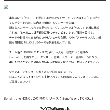
本場のNYで「VOGUE」を学び日本のTOPダンサーとして活躍する「HAL」がデ
ィレクターを務め、国内外で活躍するダンサーが集結。

新たなメンバーも加わった新体制で、ダンスジャンル「VOGUE」を軸に構成
される、唯一無二の世界観を武器にチャンピオンシップ優勝を目指す。

チームの特徴でもある約10㎝のピンヒールを履いてのパフォーマンスと、妖
艶な雰囲気はD.LEAGUEの中でも異彩を放っている。

チーム名の「MONOLIZ(モノリス）」は、巨大な一枚岩という意味の
「monolith」を由来とし、 ダンサー、企業、サポーター全員が一つになり、
誰にも揺るがすことの出来ない巨大な組織になるという願いを込めている。

ジャンル、ジェンダーを越えた変化自在なSTYLEで、

日本にとどまらず海外からも支持されているMONOLIZのパフォーマンスに
ご注目ください！
Benefit one MONOLIZ
の他のリリース：
Benefit one MONOLIZ