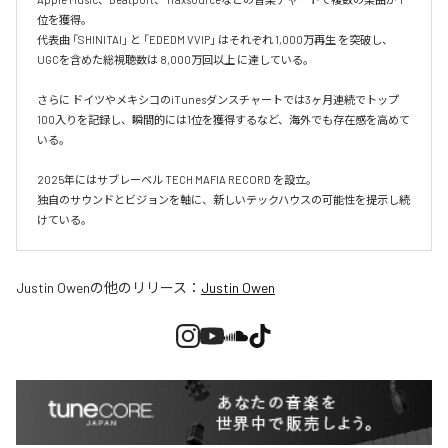
位を獲得。

代表曲 「SHINITAI」 と 「EDEDM VVIP」 はそれぞれ 1,000万再生 を突破し、
UGCを含めた総視聴数は 8,000万回以上 に達している。

さらに ドイツやメキシコのiTunesダンスチャートでは3ヶ月連続でトップ
100入りを記録し、瞬間的には1位を獲得するなど、海外でも存在感を高めて
いる。

2025年にはサブレーベル TECH MAFIA RECORD を設立。

独自のサウンドとビジョンを軸に、新しいテックハウスの可能性を提示し続
けている。
Justin Owen
の他のリリース：
Justin Owen