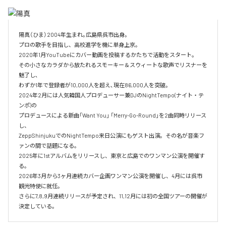
陽真（ひま）2004年生まれ｡広島県呉市出身。‌

プロの歌手を目指し、高校進学を機に単身上京。‌

2020年1月YouTubeにカバー動画を投稿するかたちで活動をスタート。‌

その小さなカラダから放たれるスモーキー＆スウィートな歌声でリスナーを
魅了し､‌

わずか1年で登録者が10,000人を超え､現在86,000人を突破。‌

2024年2月には人気韓国人プロデューサー兼DJのNightTempo(ナイト・テ
ンポ)の‌

プロデュースによる新曲「Want You」 「Merry-Go-Round」を2曲同時リリース
し、‌

ZeppShinjukuでのNightTempo来日公演にもゲスト出演。その名が音楽フ
ァンの間で話題になる。‌

2025年に1stアルバムをリリースし、東京と広島でのワンマン公演を開催す
る。

2026年3月から3ヶ月連続カバー企画ワンマン公演を開催し、4月には呉市
観光特使に就任。

さらに7,8,9月連続リリースが予定され、11,12月には初の全国ツアーの開催が
決定している。