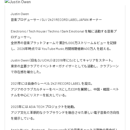
Justin Owen

音楽プロデューサー / DJ / 2k21 RECORD LABEL JAPAN オーナー

Electronic / Tech House / Techno / Dark Emotional を軸に活動する音楽プ
ロデューサー。

全世界の音楽プラットフォームで 累計5,000万ストリーム＆ビュー を記録
し、2026年時点では YouTube Music 月間視聴者数400万人 を超える。

Justin Owen（旧名 DJ UCHU）は2018年にDJとしてキャリアをスタート。

東京の主要クラブでイベントオーガナイザーとしても活動し、クラブシーン
で存在感を確立した。

2021年には自身のレーベル 2k21 RECORD LABEL を設立。

アジアのクラブカルチャーをベースにしたEDMを展開し、中国・韓国・ベト
ナムを中心にリスナーを拡大している。

2023年には ASIA TECH プロジェクトを始動。

アジア文化と革新的なクラブサウンドを融合させた新しい電子音楽の方向性
を提示している。

Apple Music、Beatport、Traxsourceなどの音楽チャートで複数の楽曲が 1