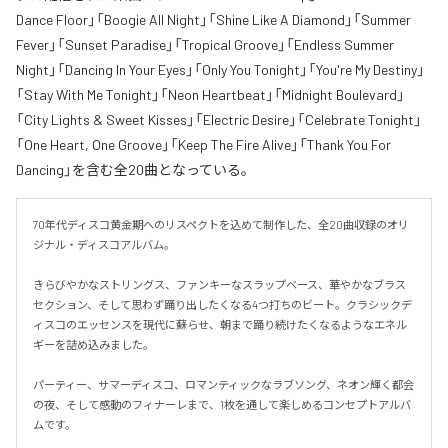
Dance Floor」「Boogie All Night」「Shine Like A Diamond」「Summer
Fever」「Sunset Paradise」「Tropical Groove」「Endless Summer
Night」「Dancing In Your Eyes」「Only You Tonight」「You're My Destiny」
「Stay With Me Tonight」「Neon Heartbeat」「Midnight Boulevard」
「City Lights & Sweet Kisses」「Electric Desire」「Celebrate Tonight」
「One Heart, One Groove」「Keep The Fire Alive」「Thank You For
Dancing」を含む全20曲となっている。
70年代ディスコ黄金期へのリスペクトを込めて制作した、全20曲収録のオリ
ジナル・ディスコアルバム。

きらびやかなストリングス、ファンキーなスラップベース、華やかなブラス
セクション、そして思わず踊り出したくなる4つ打ちのビート。クラシックデ
ィスコのエッセンスを現代に蘇らせ、朝まで踊り続けたくなるようなエネル
ギーを詰め込みました。

パーティー、サマーディスコ、ロマンティックなラブソング、ネオン輝く都会
の夜、そして感動のフィナーレまで、1枚を通して楽しめるコンセプトアルバ
ムです。
