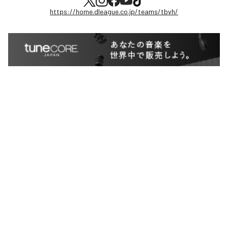
https://home.dleague.co.jp/teams/tbvh/