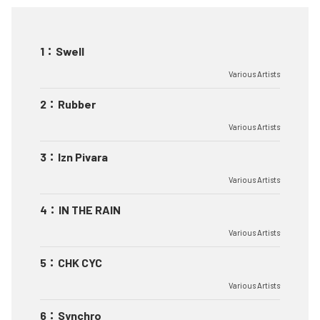
1
：
Swell
Various Artists
2
：
Rubber
Various Artists
3
：
Izn Pivara
Various Artists
4
：
IN THE RAIN
Various Artists
5
：
CHK CYC
Various Artists
6
：
Synchro