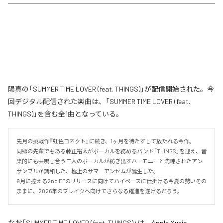
陽真の「SUMMER TIME LOVER (feat. THINGS)」が配信開始された。今
回デジタル配信された楽曲は、「SUMMER TIME LOVER (feat.
THINGS)」を含む全1曲となっている。
先月の挑戦作『虹色コネクト』に続き、1ヶ月を待たずして放たれる今作。

同郷の先輩でもある藤正裕太がボーカルを務めるバンド「THINGS」を迎え、音
楽的にも共鳴し合う二人のボーカルが紡ぎ出すハーモニーと洗練されたアン
サンブルが調和した、極上のサマーアンセムが誕生した。

9月に控える2nd EPのリリースに向けてハイペースに仕掛ける今夏の勢いその
ままに、2026年のブレイクへ向けてさらなる躍進を遂げるだろう。
なお「
SUMMER TIME LOVER (feat. THINGS)
」は、
Apple Music
、