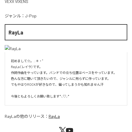
VEXX VIXENS
ジャンル：
J-Pop
RayLa
初めまして☆。.:＊・゜

RayLa（レイラ）です。

作詞作曲をやっています。バンドでの立ち位置はベースをやっています。

色んな方に聴いて頂きたいので、ジャンルに拘らずに作っています。

でもやはりROCKが好きなので、偏ってしまうかも知れません汗

今後ともよろしくお願い致します*⸜♡⸝*
RayLa
の他のリリース：
RayLa