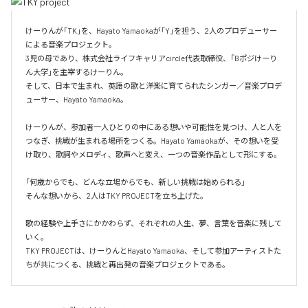
けーりんが「TK」を、Hayato Yamaokaが「Y」を担う、2人のプロデューサー
による音楽プロジェクト。

3児の母であり、株式会社ライフキャリアcircle代表取締役、「Bポジけーり
ん大学」を主宰するけーりん。

そして、日本で生まれ、英語の歌と洋楽に育てられたシンガー／音楽プロデ
ューサー、Hayato Yamaoka。

けーりんが、参加者一人ひとりの中にある想いや可能性を見つけ、人と人を
つなぎ、挑戦が生まれる場所をつくる。Hayato Yamaokaが、その想いを受
け取り、歌詞やメロディ、歌声へと変え、一つの音楽作品として形にする。

「何歳からでも、どんな立場からでも、新しい挑戦は始められる」

そんな想いから、2人はTKY PROJECTを立ち上げた。

歌の経験や上手さにかかわらず、それぞれの人生、夢、言葉を音楽に残して
いく。

TKY PROJECTは、けーりんとHayato Yamaoka、そして参加アーティストた
ちが共につくる、挑戦と再出発の音楽プロジェクトである。