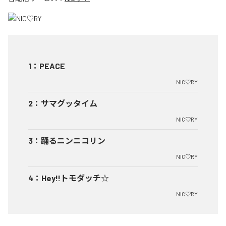
1
：
PEACE
NIC♡RY
2
：
サマグッタイム
NIC♡RY
3
：
踊るニンニコリン
NIC♡RY
4
：
Hey!!トモダッチ☆
NIC♡RY