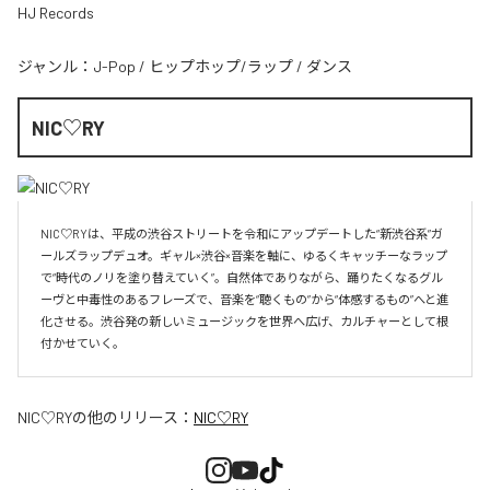
HJ Records
ジャンル：
J-Pop
/
ヒップホップ/ラップ
/
ダンス
NIC♡RY
NIC♡RYは、平成の渋谷ストリートを令和にアップデートした“新渋谷系”ガ
ールズラップデュオ。ギャル×渋谷×音楽を軸に、ゆるくキャッチーなラップ
で“時代のノリを塗り替えていく”。自然体でありながら、踊りたくなるグル
ーヴと中毒性のあるフレーズで、音楽を“聴くもの”から“体感するもの”へと進
化させる。渋谷発の新しいミュージックを世界へ広げ、カルチャーとして根
付かせていく。
NIC♡RY
の他のリリース：
NIC♡RY