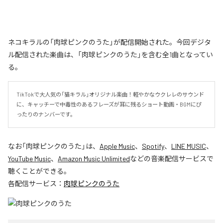
ネコキラルの「肉球ピンクのうた」が配信開始された。今回デジタ
ル配信された楽曲は、「肉球ピンクのうた」を含む全1曲となってい
る。
TikTokで大人気の「猫キラル」オリジナル楽曲！軽やかなウクレレのサウンド
に、キャッチーで中毒性のあるフレーズが耳に残るショート動画・BGMにぴ
ったりのナンバーです。
なお「
肉球ピンクのうた
」は、
Apple Music
、
Spotify
、
LINE MUSIC
、
YouTube Music
、
Amazon Music Unlimited
などの音楽配信サービスで
聴くことができる。
各配信サービス：
肉球ピンクのうた