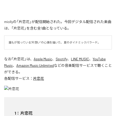
miollyの「片恋花」が配信開始された。今回デジタル配信された楽曲
は、「片恋花」を含む全1曲となっている。
誰もが知っている"片想い”の心情を描いた、夏のダイナミックバラード。
なお「
片恋花
」は、
Apple Music
、
Spotify
、
LINE MUSIC
、
YouTube
Music
、
Amazon Music Unlimited
などの音楽配信サービスで聴くこと
ができる。
各配信サービス：
片恋花
1
：
片恋花