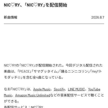
NIC♡RY、「NIC♡RY」を配信開始
新曲情報
2026.8.7
NIC♡RYの「NIC♡RY」が配信開始された。今回デジタル配信された
楽曲は、「PEACE」「サマグッタイム」「踊るニンニコリン」「Hey!!ト
モダッチ☆」を含む全4曲となっている。
なお「
NIC♡RY
」は、
Apple Music
、
Spotify
、
LINE MUSIC
、
YouTube
Music
、
Amazon Music Unlimited
などの音楽配信サービスで聴くこと
ができる。
各配信サービス：
NIC♡RY