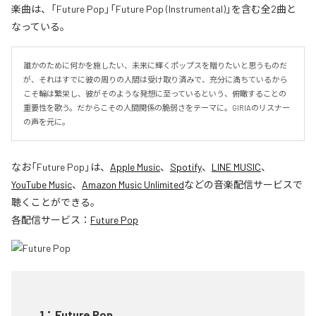
楽曲は、「Future Pop」「Future Pop (Instrumental)」を含む全2曲と
なっている。
誰かのために何かを施したい、未来に輝くポップスを贈りたいと思うものだ
が、それはすでに彼の周りの人間は受け取り済みで、充分に満ちているから
こそ輪は繁栄し、彼がそのような発想に至っているという、俯瞰することの
重要性を歌う。だからこその人間関係の脆弱さをテーマに。GIRIAのリスナー
の声を元に。
なお「
Future Pop
」は、
Apple Music
、
Spotify
、
LINE MUSIC
、
YouTube Music
、
Amazon Music Unlimited
などの音楽配信サービスで
聴くことができる。
各配信サービス：
Future Pop
1
：
Future Pop