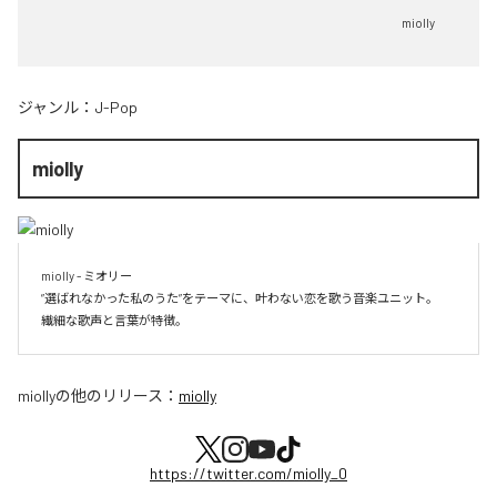
miolly
ジャンル：
J-Pop
miolly
miolly - ミオリー

”選ばれなかった私のうた”をテーマに、叶わない恋を歌う音楽ユニット。

miolly
の他のリリース：
miolly
https://twitter.com/miolly_0