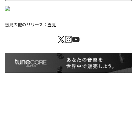
雪見
の他のリリース：
雪見