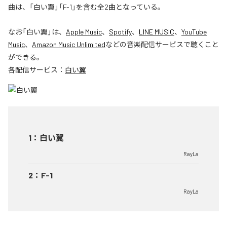
曲は、「白い翼」「F-1」を含む全2曲となっている。
なお「
白い翼
」は、
Apple Music
、
Spotify
、
LINE MUSIC
、
YouTube
Music
、
Amazon Music Unlimited
などの音楽配信サービスで聴くこと
ができる。
各配信サービス：
白い翼
1
：
白い翼
RayLa
2
：
F-1
RayLa