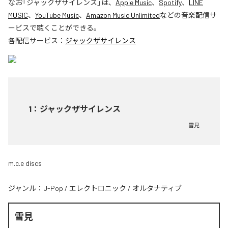
なお「
ジャックザサイレンス
」は、
Apple Music
、
Spotify
、
LINE
MUSIC
、
YouTube Music
、
Amazon Music Unlimited
などの音楽配信サ
ービスで聴くことができる。
各配信サービス：
ジャックザサイレンス
1
：
ジャックザサイレンス
雪見
m.c.e discs
ジャンル：
J-Pop
/
エレクトロニック
/
オルタナティブ
雪見