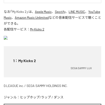
なお「
My Kicks 2
」は、
Apple Music
、
Spotify
、
LINE MUSIC
、
YouTube
Music
、
Amazon Music Unlimited
などの音楽配信サービスで聴くこと
ができる。
各配信サービス：
My Kicks 2
1
：
My Kicks 2
SEGA SAMMY LUX
D.LEAGUE inc. / SEGA SAMMY HOLDINGS INC.
ジャンル：
ヒップホップ/ラップ
/
ダンス