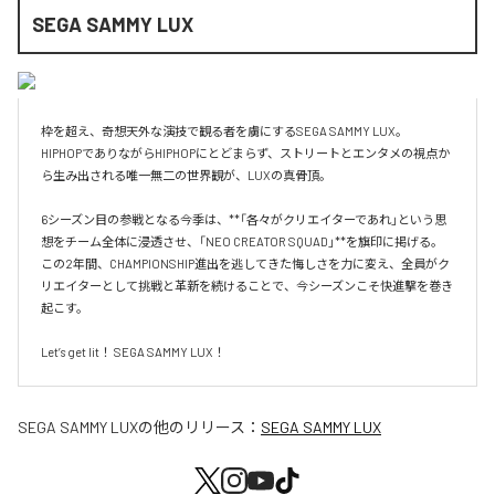
SEGA SAMMY LUX
枠を超え、奇想天外な演技で観る者を虜にするSEGA SAMMY LUX。

HIPHOPでありながらHIPHOPにとどまらず、ストリートとエンタメの視点か
ら生み出される唯一無二の世界観が、LUXの真骨頂。

6シーズン目の参戦となる今季は、**「各々がクリエイターであれ」という思
想をチーム全体に浸透させ、「NEO CREATOR SQUAD」**を旗印に掲げる。

この2年間、CHAMPIONSHIP進出を逃してきた悔しさを力に変え、全員がク
リエイターとして挑戦と革新を続けることで、今シーズンこそ快進撃を巻き
起こす。

Let’s get lit！ SEGA SAMMY LUX！
SEGA SAMMY LUX
の他のリリース：
SEGA SAMMY LUX