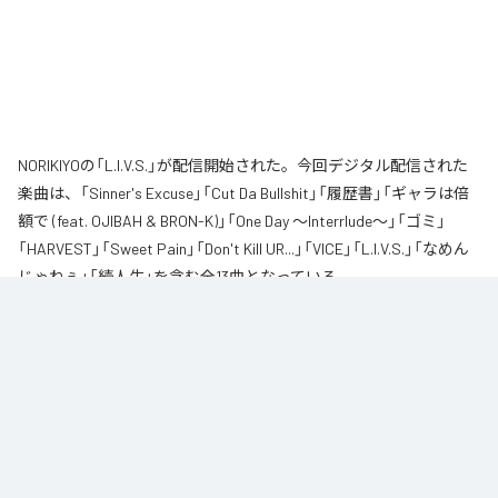
NORIKIYOの「L.I.V.S.」が配信開始された。今回デジタル配信された
楽曲は、「Sinner's Excuse」「Cut Da Bullshit」「履歴書」「ギャラは倍
額で (feat. OJIBAH & BRON-K)」「One Day ～Interrlude～」「ゴミ」
「HARVEST」「Sweet Pain」「Don't Kill UR...」「VICE」「L.I.V.S.」「なめん
じゃねぇ」「続人生」を含む全13曲となっている。
自身が難病に罹患し、自分のこれまでの人生と未来を改めて考え直したタイ
ミングに「Life Is Very Short」をテーマに制作されたアルバム。タイトルの
「L.I.V.S.」はLife Is Very Shortの頭文字を取ったものである。今作は本来、
NORIKIYOが収監中にリリースされる予定だった作品であり、予定より早く出
所が叶った為、お蔵入りになりそうだったが聴きたいと言うファンの声に応
える形でリリースが決定したキャリア12枚目のアルバムとなってる。