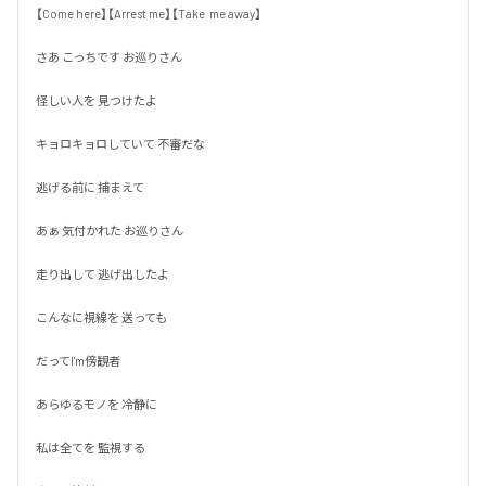
【Come here】【Arrest me】【Take  me away】

さあ こっちです お巡りさん

怪しい人を 見つけたよ

キョロキョロしていて 不審だな

逃げる前に 捕まえて

あぁ 気付かれた お巡りさん

走り出して 逃げ出したよ

こんなに視線を 送っても

だってI'm傍観者

あらゆるモノを 冷静に

私は全てを 監視する
