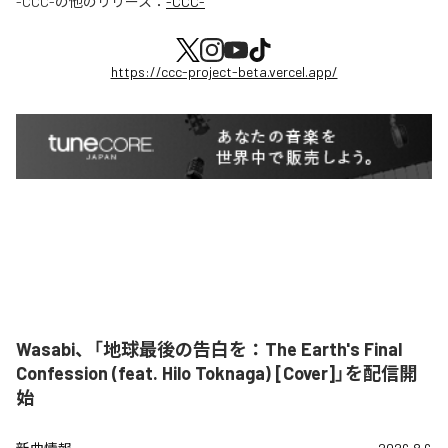
-CCC-
の他のリリース：
-CCC-
https://ccc-project-beta.vercel.app/
Wasabi、「地球最後の告白を：The Earth's Final
Confession (feat. Hilo Toknaga) [Cover]」を配信開
始