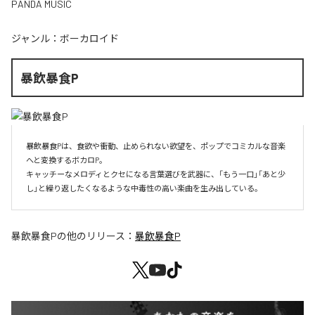
PANDA MUSIC
ジャンル：
ボーカロイド
暴飲暴食P
暴飲暴食Pは、食欲や衝動、止められない欲望を、ポップでコミカルな音楽
へと変換するボカロP。

キャッチーなメロディとクセになる言葉選びを武器に、「もう一口」「あと少
し」と繰り返したくなるような中毒性の高い楽曲を生み出している。
暴飲暴食P
の他のリリース：
暴飲暴食P