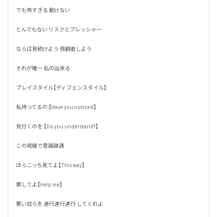
でも怖すぎる 動けない 

とんでもない リスクとプレッシャー

ならば見続けよう 傍観者しよう

それが唯一 私の出来る 

プレイスタイル【ディフェンスタイル】

私待ってるの 【Have you noticed】

気付くのを 【Do you understand?】

この視線で意識疎通

ほらこっち見てよ【This way】

察してよ【Help me】

悪い奴らを 連行連行連行 してくれよ
