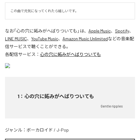
この曲で元気になってくれたら嬉しいです。
なお「
心の穴に妬みがへばりついても
」は、
Apple Music
、
Spotify
、
LINE MUSIC
、
YouTube Music
、
Amazon Music Unlimited
などの音楽配
信サービスで聴くことができる。
各配信サービス：
心の穴に妬みがへばりついても
1
：
心の穴に妬みがへばりついても
Gentle ripples
ジャンル：
ボーカロイド
/
J-Pop