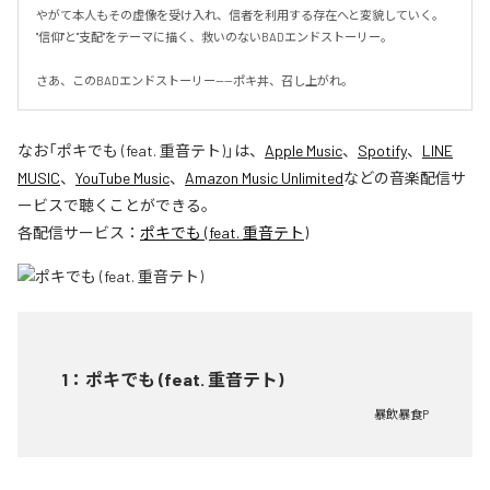
やがて本人もその虚像を受け入れ、信者を利用する存在へと変貌していく。

"信仰"と"支配"をテーマに描く、救いのないBADエンドストーリー。

さあ、このBADエンドストーリー——ポキ丼、召し上がれ。
なお「
ポキでも (feat. 重音テト)
」は、
Apple Music
、
Spotify
、
LINE
MUSIC
、
YouTube Music
、
Amazon Music Unlimited
などの音楽配信サ
ービスで聴くことができる。
各配信サービス：
ポキでも (feat. 重音テト)
1
：
ポキでも (feat. 重音テト)
暴飲暴食P