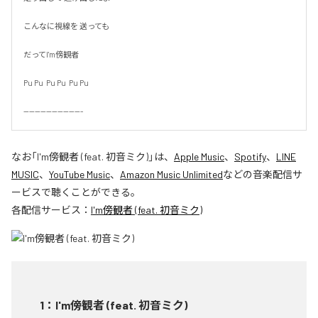
こんなに視線を 送っても

だってI'm傍観者

Pu Pu  Pu Pu  Pu Pu

---------------------
なお「
I'm傍観者 (feat. 初音ミク)
」は、
Apple Music
、
Spotify
、
LINE
MUSIC
、
YouTube Music
、
Amazon Music Unlimited
などの音楽配信サ
ービスで聴くことができる。
各配信サービス：
I'm傍観者 (feat. 初音ミク)
1
：
I'm傍観者 (feat. 初音ミク)