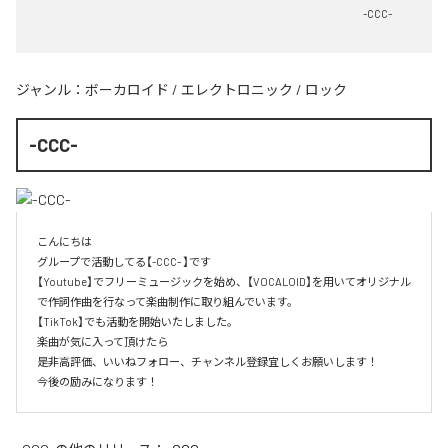
-CCC-
ジャンル：
ボーカロイド
/
エレクトロニック
/
ロック
-CCC-
こんにちは

グループで活動してる【-CCC- 】です

【Youtube】でフリーミュージックを始め、【VOCALOID】を用いてオリジナル
で作詞作曲を行なって楽曲制作に取り組んでいます。

【TikTok】でも活動を開始いたしました。

楽曲が気に入って頂けたら

是非高評価、いいねフォロー、チャンネル登録宜しくお願いします！

今後の励みになります！