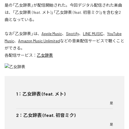
是の「乙女辞表」が配信開始された。今回デジタル配信された楽曲
は、「乙女辞表 (feat. メト)」「乙女辞表 (feat. 初音ミク)」を含む全2
曲となっている。
なお「
乙女辞表
」は、
Apple Music
、
Spotify
、
LINE MUSIC
、
YouTube
Music
、
Amazon Music Unlimited
などの音楽配信サービスで聴くこと
ができる。
各配信サービス：
乙女辞表
1
：
乙女辞表 (feat. メト)
是
2
：
乙女辞表 (feat. 初音ミク)
是