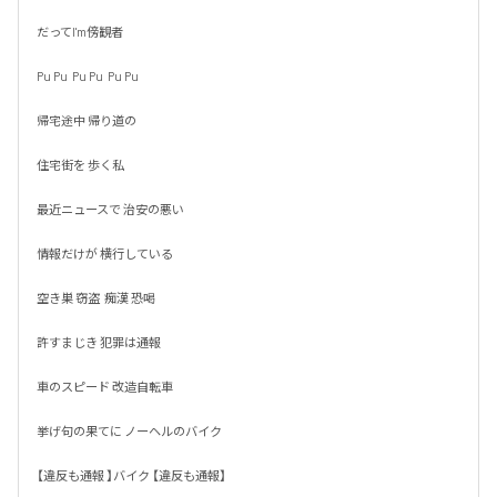
だってI'm傍観者

Pu Pu  Pu Pu  Pu Pu

帰宅途中 帰り道の

住宅街を 歩く私

最近ニュースで 治安の悪い

情報だけが 横行している

空き巣 窃盗  痴漢 恐喝

許すまじき 犯罪は通報

車のスピード 改造自転車

挙げ句の果てに ノーヘルのバイク

【違反も通報 】バイク 【違反も通報】
