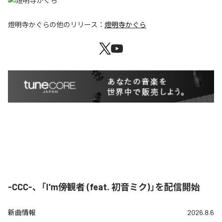
燈明寺かぐら
の他のリリース：
燈明寺かぐら
-CCC-、「I'm傍観者 (feat. 初音ミク)」を配信開始
新曲情報
2026.8.6