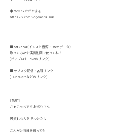
◆ Movie / かがやまる

https://x.com/kagamaru_sun

--------------------------------------------------

■ off vocal（インスト音源・ stemデータ）

歌ってみたや演奏動画で使ってね！

[ピアプロやDriveのリンク]

■ サブスク配信・各種リンク

[TuneCoreなどのリンク]

--------------------------------------------------

【歌詞】

さぁこっちです お巡りさん

可笑しな人を 見つけたよ

こんだけ視線を送っても
