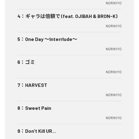
NORIKIYO
4
：
ギャラは倍額で (feat. OJIBAH & BRON-K)
NORIKIYO
5
：
One Day ～Interrlude～
NORIKIYO
6
：
ゴミ
NORIKIYO
7
：
HARVEST
NORIKIYO
8
：
Sweet Pain
NORIKIYO
9
：
Don't Kill UR...