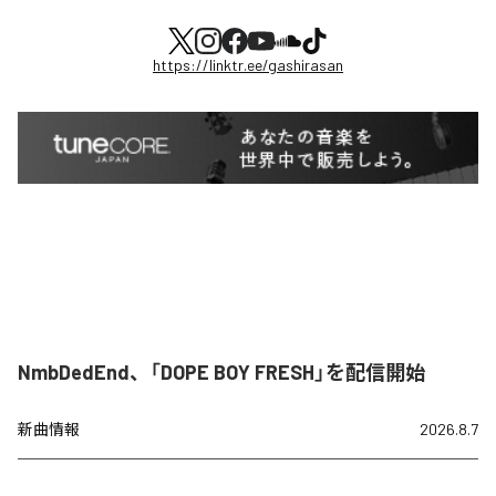
https://linktr.ee/gashirasan
NmbDedEnd、「DOPE BOY FRESH」を配信開始
新曲情報
2026.8.7