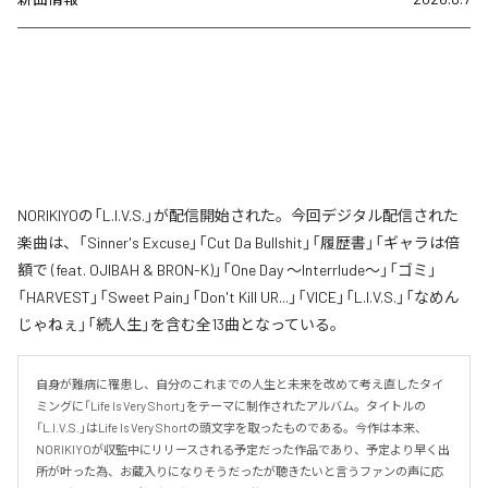
NORIKIYOの「L.I.V.S.」が配信開始された。今回デジタル配信された
楽曲は、「Sinner's Excuse」「Cut Da Bullshit」「履歴書」「ギャラは倍
額で (feat. OJIBAH & BRON-K)」「One Day ～Interrlude～」「ゴミ」
「HARVEST」「Sweet Pain」「Don't Kill UR...」「VICE」「L.I.V.S.」「なめん
じゃねぇ」「続人生」を含む全13曲となっている。
自身が難病に罹患し、自分のこれまでの人生と未来を改めて考え直したタイ
ミングに「Life Is Very Short」をテーマに制作されたアルバム。タイトルの
「L.I.V.S.」はLife Is Very Shortの頭文字を取ったものである。今作は本来、
NORIKIYOが収監中にリリースされる予定だった作品であり、予定より早く出
所が叶った為、お蔵入りになりそうだったが聴きたいと言うファンの声に応