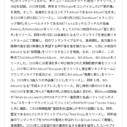
代」がインディーズながら、オリコン・Albumチャート(総合・デイリー)にて
16位を記録。2013年初頭、昨年までのSingleをコンパイルしたEP「断片集」
を発売。そして、自身初となるコンセプトAlbumである4th Album「花水木」
を2013年12月13日にリリースし、2014年5月23日に3rd Album「メランコリ
ック現代」をレーベルメイトであるWATT a.k.aヨッテルブッテルが全曲
RemixしたRemix Albumをリリース。そして2014に5枚目のAlbum「雲と泥と
手」をリリース。同年8月31日には自身初となるワンマンライブを恵比寿リキ
ッドルームにて開催し、初のワンマンライブながら、満員御礼。各方面から
絶賛の嵐を受け映像化を希望する声が後を後を絶たない中、12月に６枚目の
Albumとなる「如雨露」をリリースすることを発表。なお、2014年に、この
時点で3rd AlbumのRemix Album 、4th Album、5th Album、6th Albumをリ
リースした。2015年には客演を多く呼び制作された実験的断片集をリリース
し、2017年には7th Album「Bouquet」をリリースし恵比寿リキッドルームに
てワンマンライブを成功させ、2018年に8th Album「馬鹿と鋏と」をリリー
ス。2019年に9曲入りの作品集「O.S.D」をリリースし、同年３月、9th 
Albumとなる「平成エクスプレス」をリリース。同じ神奈川県のOGである
MACCHOを客演に呼んだ「俺達の唄」は現在も名曲と言われ、同Album収録曲
の「What do you want?」のMVはアジアで一番危険と名高いフィリピンのス
ラム「スモーキーマウンテン」にてフィリピンのHIPHOP Crew 「Tondo Tribe」
と共に撮影。これは映画監督「富田克也(空族)」が手がけ話題になる。同年、
盟友であるAKLOとのスプリットアルバム「New Drug」をリリースし、同年自
身のワンマンライブをHIPHOPの聖地と呼ばれているClub Citta’にて開催し
満員御礼。2020年には架空の街の裏側を生きる者達を描写したコンセプト