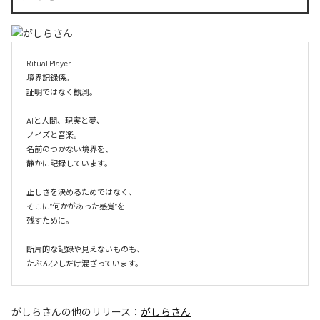
Ritual Player

境界記録係。

証明ではなく観測。

AIと人間、現実と夢、

ノイズと音楽。

名前のつかない境界を、

静かに記録しています。

正しさを決めるためではなく、

そこに“何かがあった感覚”を

残すために。

断片的な記録や見えないものも、

たぶん少しだけ混ざっています。
がしらさん
の他のリリース：
がしらさん