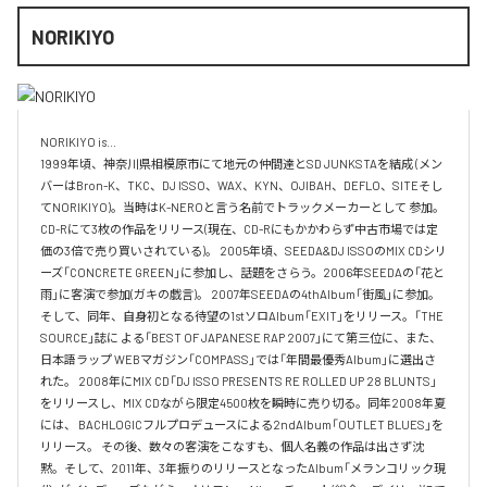
NORIKIYO
NORIKIYO is...　 

1999年頃、神奈川県相模原市にて地元の仲間達とSD JUNKSTAを結成 (メン
バーはBron-K、TKC、DJ ISSO、WAX、KYN、OJIBAH、DEFLO、SITEそし
てNORIKIYO)。当時はK-NEROと言う名前でトラックメーカーとして 参加。
CD-Rにて3枚の作品をリリース(現在、CD-Rにもかかわらず中古市場では定
価の3倍で売り買いされている)。 2005年頃、SEEDA&DJ ISSOのMIX CDシリ
ーズ「CONCRETE GREEN」に参加し、話題をさらう。2006年SEEDAの「花と
雨」に客演で参加(ガキの戯言)。 2007年SEEDAの4thAlbum「街風」に参加。
そして、同年、自身初となる待望の1stソロAlbum「EXIT」をリリース。「THE 
SOURCE」誌に よる「BEST OF JAPANESE RAP 2007」にて第三位に、また、
日本語ラップ WEBマガジン「COMPASS」では「年間最優秀Album」に選出さ
れた。 2008年にMIX CD「DJ ISSO PRESENTS RE ROLLED UP 28 BLUNTS」 
をリリースし、MIX CDながら限定4500枚を瞬時に売り切る。同年2008年夏
には、 BACHLOGICフルプロデュースによる2ndAlbum「OUTLET BLUES」を
リリース。 その後、数々の客演をこなすも、個人名義の作品は出さず沈
黙。そして、2011年、3年振りのリリースとなったAlbum「メランコリック現