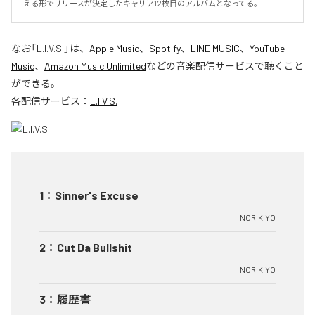
える形でリリースが決定したキャリア12枚目のアルバムとなってる。
なお「
L.I.V.S.
」は、
Apple Music
、
Spotify
、
LINE MUSIC
、
YouTube
Music
、
Amazon Music Unlimited
などの音楽配信サービスで聴くこと
ができる。
各配信サービス：
L.I.V.S.
1
：
Sinner's Excuse
NORIKIYO
2
：
Cut Da Bullshit
NORIKIYO
3
：
履歴書