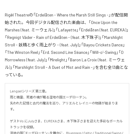
Rigël Theatreの「Erdelåten - Where the Marsh Still Sings -」が配信開
始された。今回デジタル配信された楽曲は、「Once Upon the
Marshes (feat. ミーウェル)」「Lafayette」「Erdelåten (feat. EUREKA)」
「Regnigt Väder - Rain of Erdelåten - (feat. 木下珠子)」「Marshlight
Stroll - 妖精と歩く雨上がり - (feat. July)」「Bayou Crickets Dance」
「The Winston Reel」「Erd. Second Line Séance」「Will-o'-Swing」「O
Morrowless (feat. July)」「Mirelight」「Baron La Croix (feat. ミーウェ
ル)」「Marshlight Stroll - A Duet of Mist and Rain -」を含む全13曲とな
っている。
Lengselシリーズ 第三章。

雨と精霊、死者の魂が眠る湿地の国エーデローテン。

失われた記憶と古代の魔法を巡り、アリエルとレイニーの物語が始まりま
す。

ゲストVo.にJulyさま、EUREKAさま、木下珠子さまを迎えた多彩なボーカル
トラックを収録。

湿地の国「エーデローテン」を舞台に、Bluegrass / Celtic / Traditional Swing / 