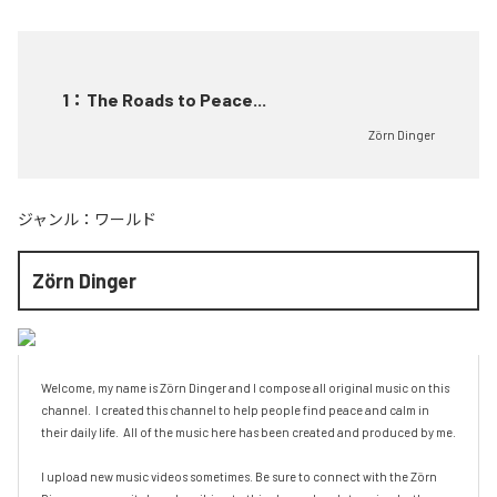
1
：
The Roads to Peace...
Zörn Dinger
ジャンル：
ワールド
Zörn Dinger
Welcome, my name is Zörn Dinger and I compose all original music on this 
channel.  I created this channel to help people find peace and calm in 
their daily life.  All of the music here has been created and produced by me.   

I upload new music videos sometimes. Be sure to connect with the Zörn 