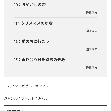
10
：
まやかしの恋
道家淳夫
11
：
クリスマスのゆな
道家淳夫
12
：
愛の国に行こう
道家淳夫
13
：
再び会う日を待ちのぞみ
道家淳夫
トムソン・ガゼル・オフィス
ジャンル：
ワールド
/
J-Pop