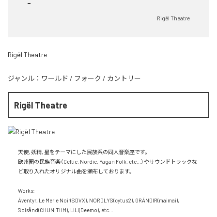
-
Rigël Theatre
Rigël Theatre
ジャンル：
ワールド
/
フォーク
/
カントリー
Rigël Theatre
天使, 妖精, 星をテーマにした民族系の同人音楽座です。

欧州圏の民族音楽（Celtic, Nordic, Pagan Folk, etc...）やサウンドトラックな
ど取り入れたオリジナル曲を頒布しております。

Works:

Äventyr, Le Merle Noir(SDVX), NORDLYS(cytus2), GRÄNDIR(maimai), 
Solsånd(CHUNITHM), LILI(Deemo), etc...