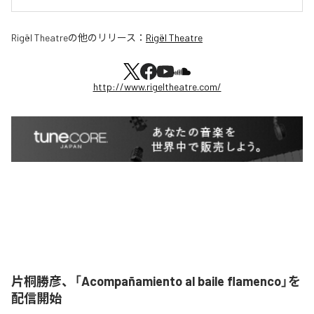
Rigël Theatre
の他のリリース：
Rigël Theatre
http://www.rigeltheatre.com/
片桐勝彦、「Acompañamiento al baile flamenco」を
配信開始