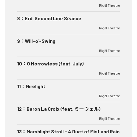
Rigël Theatre
8
：
Erd. Second Line Séance
Rigël Theatre
9
：
Will-o'-Swing
Rigël Theatre
10
：
O Morrowless (feat. July)
Rigël Theatre
11
：
Mirelight
Rigël Theatre
12
：
Baron La Croix (feat. ミーウェル)
Rigël Theatre
13
：
Marshlight Stroll - A Duet of Mist and Rain