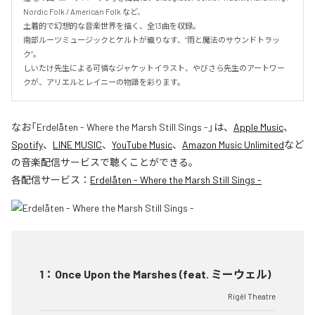
Nordic Folk / American Folk など、

土着的で幻想的な音楽世界を描く、全13曲を収録。

南部ルーツミュージックとケルトが織りなす、“雨と魔法のサウンドトラッ
ク”。

しいたけ先生による可憐なジャケットイラスト、やびさら先生のアートワー
クが、アリエルとレイニーの物語を彩ります。
なお「
Erdelåten - Where the Marsh Still Sings -
」は、
Apple Music
、
Spotify
、
LINE MUSIC
、
YouTube Music
、
Amazon Music Unlimited
など
の音楽配信サービスで聴くことができる。
各配信サービス：
Erdelåten - Where the Marsh Still Sings -
1
：
Once Upon the Marshes (feat. ミーウェル)
Rigël Theatre