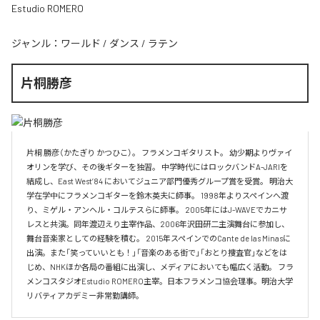
Estudio ROMERO
ジャンル：
ワールド
/
ダンス
/
ラテン
片桐勝彦
片桐 勝彦（かたぎり かつひこ）。 フラメンコギタリスト。 幼少期よりヴァイ
オリンを学び、その後ギターを独習。 中学時代にはロックバンドA-JARIを
結成し、East West’84 においてジュニア部門優秀グループ賞を受賞。 明治大
学在学中にフラメンコギターを鈴木英夫に師事。 1998年よりスペインへ渡
り、ミゲル・アンヘル・コルテスらに師事。 2005年にはJ-WAVEでカニサ
レスと共演。同年渡辺えり主宰作品、2006年沢田研二主演舞台に参加し、
舞台音楽家としての経験を積む。 2015年スペインでのCante de las Minasに
出演。また「笑っていいとも！」「音楽のある街で」「おとり捜査官」などをは
じめ、NHKほか各局の番組に出演し、メディアにおいても幅広く活動。 フラ
メンコスタジオEstudio ROMERO主宰。日本フラメンコ協会理事。明治大学
リバティアカデミー非常勤講師。