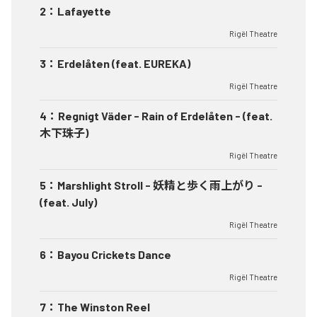
2
：
Lafayette
Rigël Theatre
3
：
Erdelåten (feat. EUREKA)
Rigël Theatre
4
：
Regnigt Väder - Rain of Erdelåten - (feat.
木下珠子)
Rigël Theatre
5
：
Marshlight Stroll - 妖精と歩く雨上がり -
(feat. July)
Rigël Theatre
6
：
Bayou Crickets Dance
Rigël Theatre
7
：
The Winston Reel