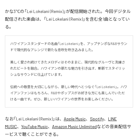
かな3℃の「Lei Lokelani (Remix)」が配信開始された。今回デジタル
配信された楽曲は、「Lei Lokelani (Remix)」を含む全1曲となってい
る。
ハワイアンスタンダードの名曲「Lei Lokelani」を、アップテンポなR&Bサウン
ドで現代的なアレンジで新たな息吹を吹き込みました。

美しく愛され続けてきたメロディはそのままに、現代的なグルーヴと洗練さ
れたビートを融合。ハワイアンの新たな魅力を引き出す、斬新でスタイリッ
シュなサウンドに仕上げています。

伝統への敬意を大切にしながら、新しい時代へとつなぐ「Lei Lokelani」。ハワ
イアンファンはもちろん、R&Bやポップスがお好きな方にも楽しんでいただ
ける一曲です。ぜひ、新しいハワイアンの世界をお楽しみください。
なお「
Lei Lokelani (Remix)
」は、
Apple Music
、
Spotify
、
LINE
MUSIC
、
YouTube Music
、
Amazon Music Unlimited
などの音楽配信サ
ービスで聴くことができる。