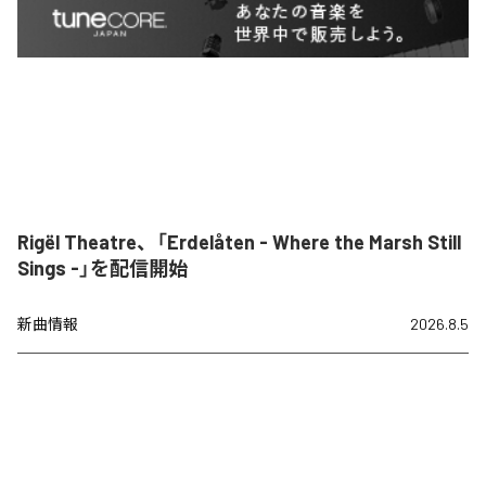
Rigël Theatre、「Erdelåten - Where the Marsh Still
Sings -」を配信開始
新曲情報
2026.8.5