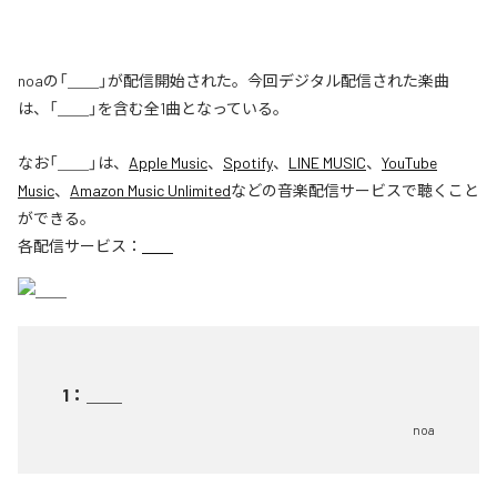
noaの「＿＿」が配信開始された。今回デジタル配信された楽曲
は、「＿＿」を含む全1曲となっている。
なお「
＿＿
」は、
Apple Music
、
Spotify
、
LINE MUSIC
、
YouTube
Music
、
Amazon Music Unlimited
などの音楽配信サービスで聴くこと
ができる。
各配信サービス：
＿＿
1
：
＿＿
noa