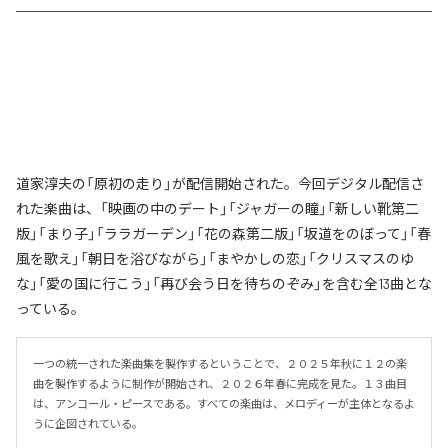
道家淳夫の「原初の走り」が配信開始された。今回デジタル配信さ
れた楽曲は、「映画の中のデート」「ジャガーの瞳」「新しい靴第二
版」「まり子」「ララガーデン」「花の森第二版」「坂道をのぼって」「春
風を歌え」「朝日を浴びながら」「まやかしの恋」「クリスマスのゆ
な」「愛の国に行こう」「再び会う日を待ちのぞみ」を含む全13曲とな
っている。
一つの統一された楽曲集を製作するということで、２０２５年秋に１２の楽
曲を製作するように制作が開始され、２０２６年春に完成を見た。１３曲目
は、アンコール・ピースである。すべての楽曲は、メロディーが主体となるよ
うに企図されている。