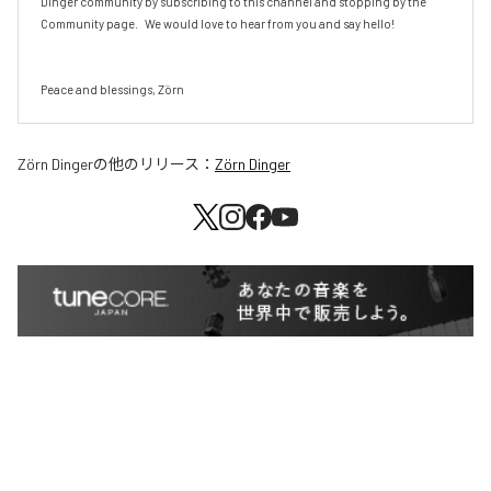
Dinger community by subscribing to this channel and stopping by the 
Community page.   We would love to hear from you and say hello!  

Peace and blessings, Zörn
Zörn Dinger
の他のリリース：
Zörn Dinger