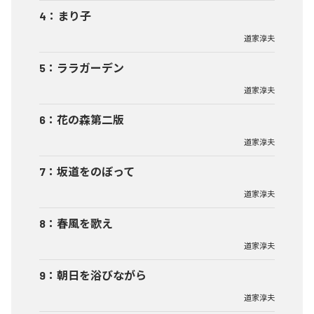
4
：
まり子
道家淳夫
5
：
ララガーデン
道家淳夫
6
：
花の森第二版
道家淳夫
7
：
坂道をのぼって
道家淳夫
8
：
春風を歌え
道家淳夫
9
：
朝日を浴びながら
道家淳夫