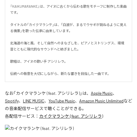
『KAIKUMARANKE』は、アイヌに古くから伝わる歌をモチーフに制作した楽曲
です。

タイトルの「カイクマランケ」は、「白波が、まるでウサギが跳ねるように見え
る情景」を歌った伝承に由来しています。

北海道の海と風、そして自然へのまなざしを、ピアノとストリングス、環境
音とともに現代的なサウンドへと紡ぎました。

歌唱は、アイヌの歌い手 アシリレラ。

伝統への敬意を大切にしながら、新たな響きを目指した一曲です。
なお「
カイクマランケ (feat. アシリレラ)
」は、
Apple Music
、
Spotify
、
LINE MUSIC
、
YouTube Music
、
Amazon Music Unlimited
など
の音楽配信サービスで聴くことができる。
各配信サービス：
カイクマランケ (feat. アシリレラ)