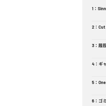
1
：
Sinn
2
：
Cut 
3
：
履
4
：
ギャ
5
：
One
6
：
ゴ