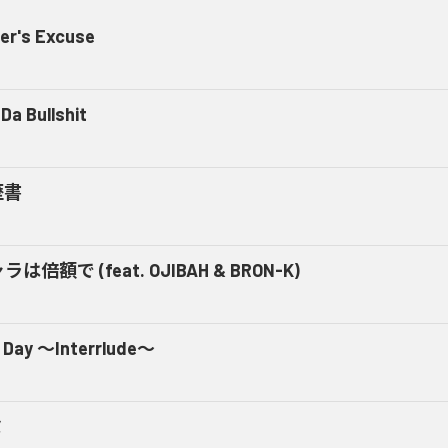
er's Excuse
Da Bullshit
歴書
ラは倍額で (feat. OJIBAH & BRON-K)
 Day ～Interrlude～
ミ