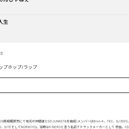
人生
DS
ップホップ/ラップ


川県相模原市にて地元の仲間達とSD JUNKSTAを結成 (メンバーはBron-K、TKC、DJ ISSO
FLO、SITEそしてNORIKIYO)。当時はK-NEROと言う名前でトラックメーカーとして 参加。C