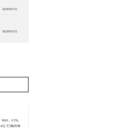
NORIKIYO
NORIKIYO
、WAX、KYN、
D-Rにて3枚の作