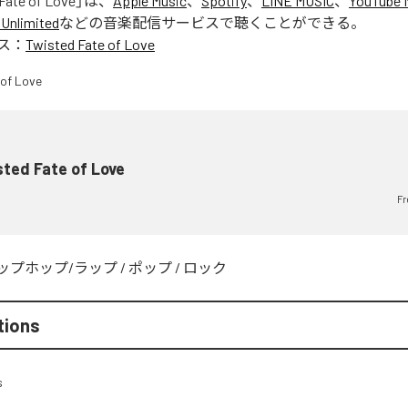
Fate of Love
」は、
Apple Music
、
Spotify
、
LINE MUSIC
、
YouTube 
Unlimited
などの音楽配信サービスで聴くことができる。
ス：
Twisted Fate of Love
ted Fate of Love
Fr
ップホップ/ラップ
/
ポップ
/
ロック
tions