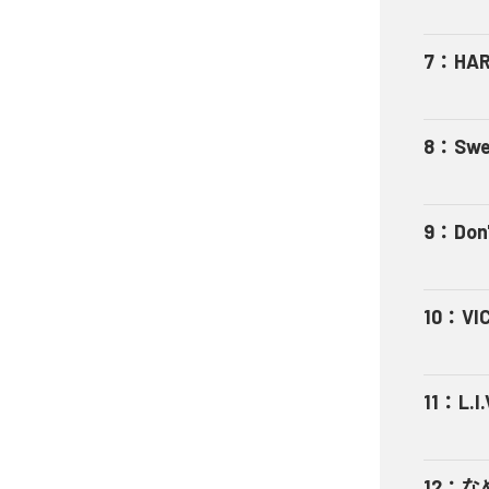
7
：
HA
8
：
Swe
9
：
Don'
10
：
VI
11
：
L.I.
12
：
な