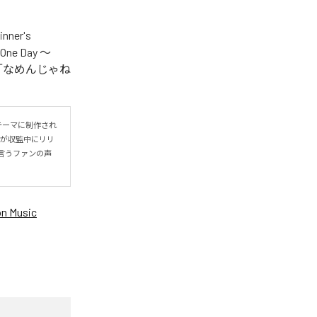
er's
One Day ～
.V.S.」「なめんじゃね
をテーマに制作され
IYOが収監中にリリ
言うファンの声
n Music