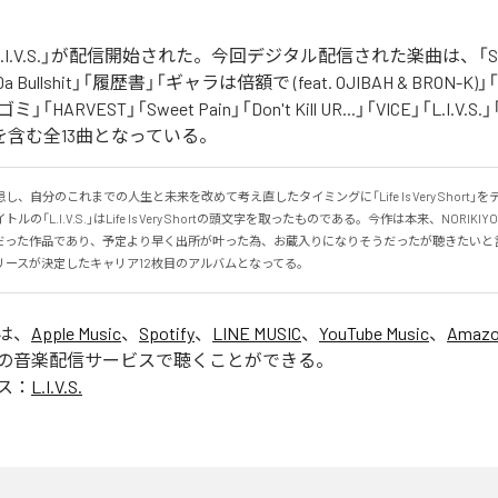
の「L.I.V.S.」が配信開始された。今回デジタル配信された楽曲は、「Sinn
 Da Bullshit」「履歴書」「ギャラは倍額で (feat. OJIBAH & BRON-K)」「
「ゴミ」「HARVEST」「Sweet Pain」「Don't Kill UR...」「VICE」「L.I
を含む全13曲となっている。
、自分のこれまでの人生と未来を改めて考え直したタイミングに「Life Is Very Short」
の「L.I.V.S.」はLife Is Very Shortの頭文字を取ったものである。今作は本来、NORIK
だった作品であり、予定より早く出所が叶った為、お蔵入りになりそうだったが聴きたいと
リースが決定したキャリア12枚目のアルバムとなってる。
」は、
Apple Music
、
Spotify
、
LINE MUSIC
、
YouTube Music
、
Amazo
の音楽配信サービスで聴くことができる。
ス：
L.I.V.S.