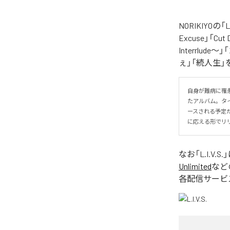
NORIKIYO
Excuse」「Cut
Interrlude～」
ぇ」「続人生」
自身が難病に罹患し
たアルバム。タイトル
ースされる予定
に応える形でリ
なお「
L.I.V.S.
Unlimited
など
各配信サービ