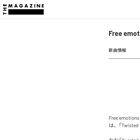
Free emo
新曲情報
Free emot
は、「Twiste