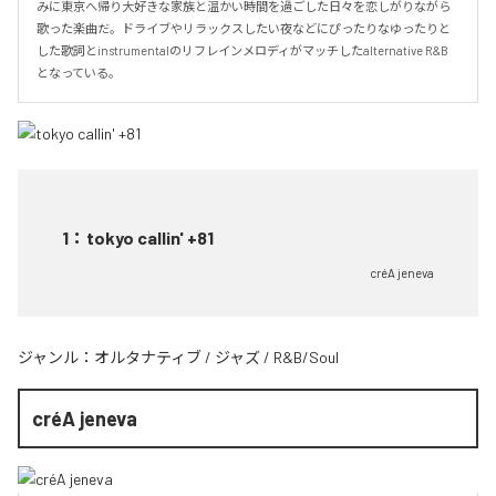
みに東京へ帰り大好きな家族と温かい時間を過ごした日々を恋しがりながら
歌った楽曲だ。ドライブやリラックスしたい夜などにぴったりなゆったりと
した歌詞とinstrumentalのリフレインメロディがマッチしたalternative R&B
となっている。
1
：
tokyo callin' +81
créA jeneva
ジャンル：
オルタナティブ
/
ジャズ
/
R&B/Soul
créA jeneva