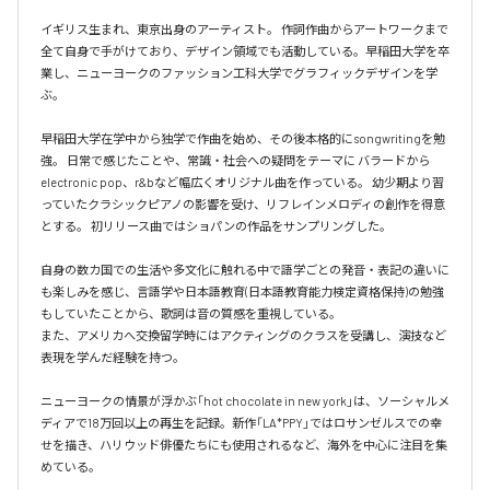
イギリス生まれ、東京出身のアーティスト。 作詞作曲からアートワークまで
全て自身で手がけており、デザイン領域でも活動している。早稲田大学を卒
業し、ニューヨークのファッション工科大学でグラフィックデザインを学
ぶ。

早稲田大学在学中から独学で作曲を始め、その後本格的にsongwritingを勉
強。 日常で感じたことや、常識・社会への疑問をテーマに バラードから
electronic pop、r&bなど幅広くオリジナル曲を作っている。 幼少期より習
っていたクラシックピアノの影響を受け、リフレインメロディの創作を得意
とする。 初リリース曲ではショパンの作品をサンプリングした。

自身の数カ国での生活や多文化に触れる中で語学ごとの発音・表記の違いに
も楽しみを感じ、言語学や日本語教育(日本語教育能力検定資格保持)の勉強
もしていたことから、歌詞は音の質感を重視している。 

また、アメリカへ交換留学時にはアクティングのクラスを受講し、演技など
表現を学んだ経験を持つ。

ニューヨークの情景が浮かぶ「hot chocolate in new york」は、ソーシャルメ
ディアで18万回以上の再生を記録。新作「LA*PPY」ではロサンゼルスでの幸
せを描き、ハリウッド俳優たちにも使用されるなど、海外を中心に注目を集
めている。