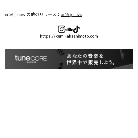
créA jeneva
の他のリリース：
créA jeneva
https://kumikahashimoto.com