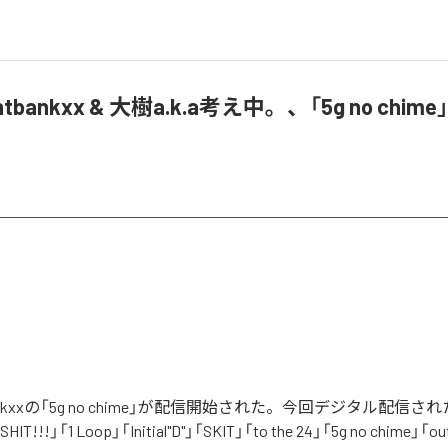
eightbankxx & 大樹a.k.a考え中。、「5g no chi
ghtbankxxの「5g no chime」が配信開始された。今回デジタル配信
 SHIT!!!」「1 Loop」「Initial"D"」「SKIT」「to the 24」「5g no chime