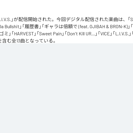
の「L.I.V.S.」が配信開始された。今回デジタル配信された楽曲は、「Sinn
 Da Bullshit」「履歴書」「ギャラは倍額で (feat. OJIBAH & BRON-K)」「
「ゴミ」「HARVEST」「Sweet Pain」「Don't Kill UR...」「VICE」「L.I
を含む全13曲となっている。
、自分のこれまでの人生と未来を改めて考え直したタイミングに「Life Is Very Short」
の「L.I.V.S.」はLife Is Very Shortの頭文字を取ったものである。今作は本来、NORIK
だった作品であり、予定より早く出所が叶った為、お蔵入りになりそうだったが聴きたいと
リースが決定したキャリア12枚目のアルバムとなってる。
」は、
Apple Music
、
Spotify
、
LINE MUSIC
、
YouTube Music
、
Amazo
の音楽配信サービスで聴くことができる。
ス：
L.I.V.S.