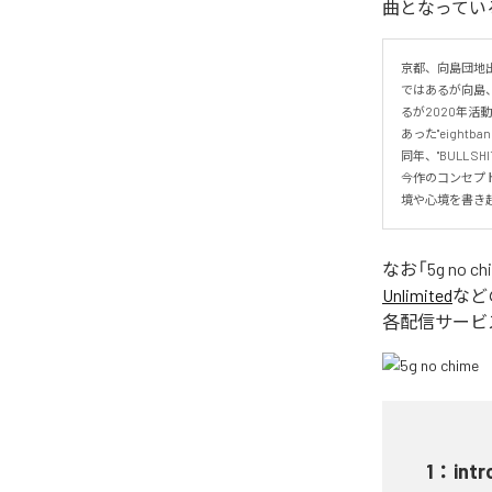
曲となってい
京都、向島団地出身
ではあるが向島
るが2020年活
あった"eightban
同年、"BULL SH
今作のコンセプト
境や心境を書き起こ
なお「
5g no ch
Unlimited
など
各配信サービ
1
：
intr