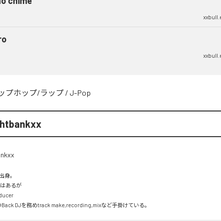
no chime
xxbull
ro
xxbull
ップホップ/ラップ
/
J-Pop
ghtbankxx
出身。

ではあるが

cer

Back DJを務めtrack make,recording,mixなど手掛けている。