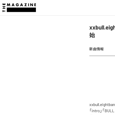
xxbull.
始
新曲情報
xxbull.ei
「intro」「BULL