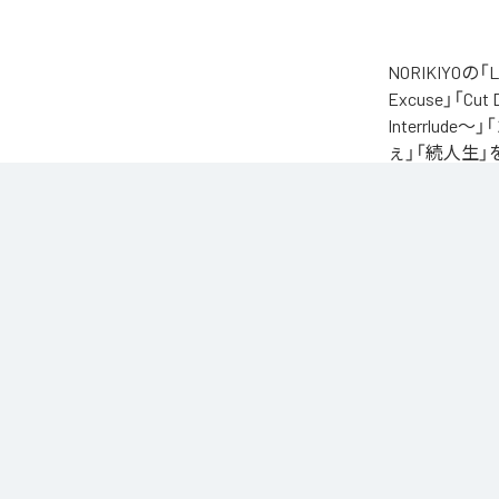
NORIKIYO
Excuse」「Cut
Interrlude～」
ぇ」「続人生」
自身が難病に罹患し
たアルバム。タイトル
ースされる予定
に応える形でリ
なお「
L.I.V.S.
Unlimited
など
各配信サービ