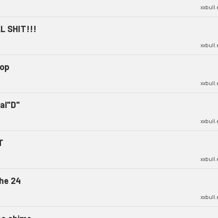
xxbull
L SHIT!!!
xxbull
oop
xxbull
ial"D"
xxbull
T
xxbull
the 24
xxbull