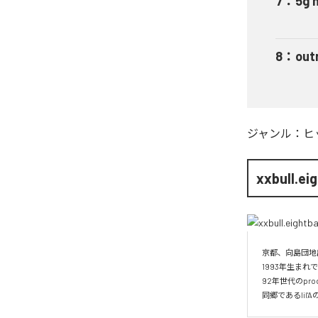
7
：
5g 
8
：
out
ジャンル：
ヒ
xxbull.ei
京都、向島団地
1993年生まれ
92年世代のprodu
同郷であるlil'Aの