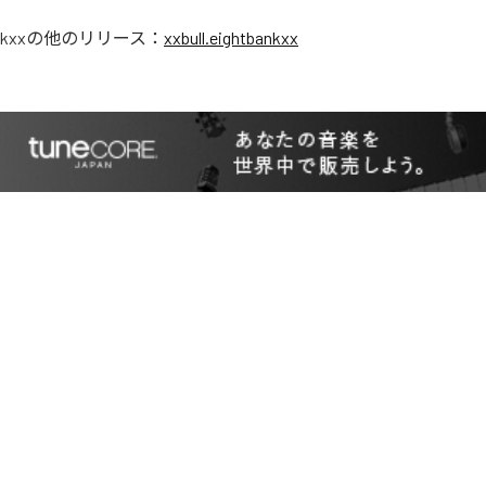
nkxx
の他のリリース：
xxbull.eightbankxx