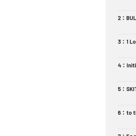
2
：
BUL
3
：
1 L
4
：
Init
5
：
SKI
6
：
to 