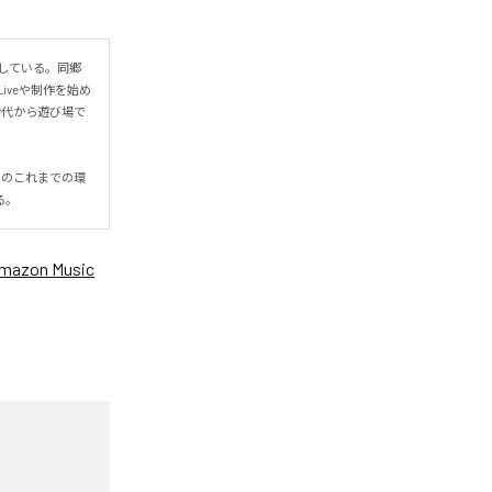
apしている。同郷
veや制作を始め
年時代から遊び場で
互いのこれまでの環
る。
mazon Music