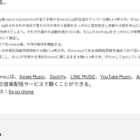
る。
 xxbull.eightbankxxが全て手掛けるtrackに山科在住のラッパー大樹a.k.a考え中。がr
、山科それぞれの地元で育ち10代の頃から音楽をきっかけに意気投合し京都や大阪を中心にLi
動を終えてしまう。それぞれ個々の活動を続け2024年、BULLの birthdayをきっかけに少
k"にて再会し

IT!!!"をrelease後、今作の制作を開始する。

は伏見区向島市営団地や大樹a.k.a考え中。のmix tapeである"自問自答録"を絡めており
し、BULLが手掛ける多彩なtrackに感じるまま大樹a.k.a考え中。がflowしてspitしてい
ime
」は、
Apple Music
、
Spotify
、
LINE MUSIC
、
YouTube Music
、
A
の音楽配信サービスで聴くことができる。
ス：
5g no chime
o