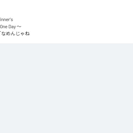
er's
One Day ～
.V.S.」「なめんじゃね
をテーマに制作され
IYOが収監中にリリ
言うファンの声
n Music