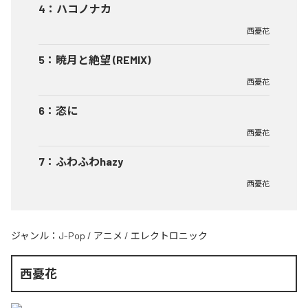
4
：
ハコノナカ
西憂花
5
：
暁月と絶望 (REMIX)
西憂花
6
：
恣に
西憂花
7
：
ふわふわhazy
西憂花
ジャンル：
J-Pop
/
アニメ
/
エレクトロニック
西憂花