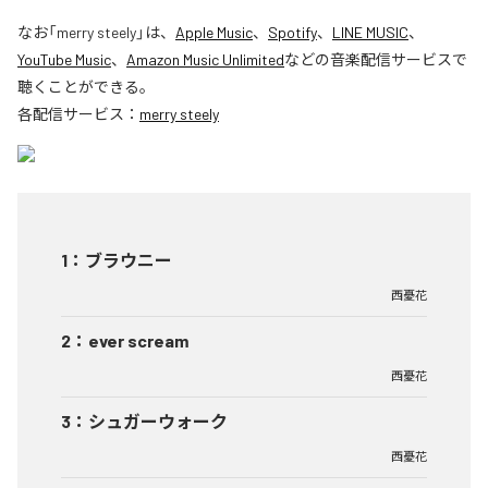
なお「
merry steely
」は、
Apple Music
、
Spotify
、
LINE MUSIC
、
YouTube Music
、
Amazon Music Unlimited
などの音楽配信サービスで
聴くことができる。
各配信サービス：
merry steely
1
：
ブラウニー
西憂花
2
：
ever scream
西憂花
3
：
シュガーウォーク
西憂花