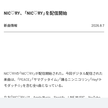
NIC♡RY、「NIC♡RY」を配信開始
新曲情報
2026.8.7
NIC♡RYの「NIC♡RY」が配信開始された。今回デジタル配信された
楽曲は、「PEACE」「サマグッタイム」「踊るニンニコリン」「Hey!!ト
モダッチ☆」を含む全4曲となっている。
なお「
NIC♡RY
」は、
Apple Music
、
Spotify
、
LINE MUSIC
、
YouTube
Music
、
Amazon Music Unlimited
などの音楽配信サービスで聴くこと