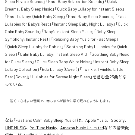
Sleep Miracle Sounds」「Fast Baby Relaxation Sounds」「Quick
Dreams: Baby Sleep Music」「Quick Baby Lullaby for Instant Sleep」
「Fast Lullaby: Quick Baby Sleep」「Fast Baby Sleep Sounds」「Fast
Lullabies for Baby’s Rest」「Instant Sleep Baby Night Lullaby」「Quick
Calm Baby Sounds」「Baby’s Instant Sleep Music」「Baby Sleep
Symphony: Instant Rest」「Relaxing Baby Music for Fast Sleep」
「Quick Sleep Lullaby for Babies」「Soothing Baby Lullabies for Quick
Sleep」「Calm Baby Lullaby: Instant Sleep Aid」「Soothing Baby Music
for Quick Sleep」「Quick Sleep Baby White Noise」「Instant Baby Sleep
Lullaby Collection」「Edo Lullaby (Cover)」「Twinkle, Twinkle, Little
Star (Cover)」「Lullabies for Serene Night Sleep」を含む全23曲とな
っている。
速くて心地よい音楽で、赤ちゃんが静かに早く眠れるようにします。
なお「
Fast and Calm Baby Sleep Music
」は、
Apple Music
、
Spotify
、
LINE MUSIC
、
YouTube Music
、
Amazon Music Unlimited
などの音楽配