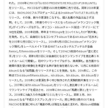
れた。 2008年にMIX CD「DJ ISSO PRESENTS RE ROLLED UP 28 BLUNTS」 
をリリースし、MIX CDながら限定4500枚を瞬時に売り切る。同年2008年夏
には、 BACHLOGICフルプロデュースによる2ndAlbum「OUTLET BLUES」を
リリース。 その後、数々の客演をこなすも、個人名義の作品は出さず沈
黙。そして、2011年、3年振りのリリースとなったAlbum「メランコリック現
代」がインディーズながら、オリコン・Albumチャート(総合・デイリー)にて
16位を記録。2013年初頭、昨年までのSingleをコンパイルしたEP「断片集」
を発売。そして、自身初となるコンセプトAlbumである4th Album「花水木」
を2013年12月13日にリリースし、2014年5月23日に3rd Album「メランコリ
ック現代」をレーベルメイトであるWATT a.k.aヨッテルブッテルが全曲
RemixしたRemix Albumをリリース。そして2014に5枚目のAlbum「雲と泥と
手」をリリース。同年8月31日には自身初となるワンマンライブを恵比寿リキ
ッドルームにて開催し、初のワンマンライブながら、満員御礼。各方面から
絶賛の嵐を受け映像化を希望する声が後を後を絶たない中、12月に６枚目の
Albumとなる「如雨露」をリリースすることを発表。なお、2014年に、この
時点で3rd AlbumのRemix Album 、4th Album、5th Album、6th Albumをリ
リースした。2015年には客演を多く呼び制作された実験的断片集をリリース
し、2017年には7th Album「Bouquet」をリリースし恵比寿リキッドルームに
てワンマンライブを成功させ、2018年に8th Album「馬鹿と鋏と」をリリー
ス。2019年に9曲入りの作品集「O.S.D」をリリースし、同年３月、9th 
Albumとなる「平成エクスプレス」をリリース。同じ神奈川県のOGである
MACCHOを客演に呼んだ「俺達の唄」は現在も名曲と言われ、同Album収録曲