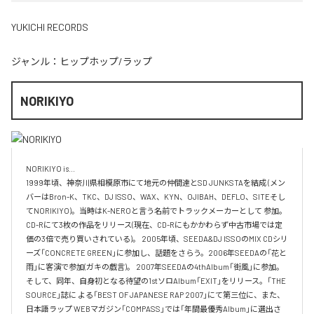
YUKICHI RECORDS
ジャンル：
ヒップホップ/ラップ
NORIKIYO
NORIKIYO is...　 

1999年頃、神奈川県相模原市にて地元の仲間達とSD JUNKSTAを結成 (メン
バーはBron-K、TKC、DJ ISSO、WAX、KYN、OJIBAH、DEFLO、SITEそし
てNORIKIYO)。当時はK-NEROと言う名前でトラックメーカーとして 参加。
CD-Rにて3枚の作品をリリース(現在、CD-Rにもかかわらず中古市場では定
価の3倍で売り買いされている)。 2005年頃、SEEDA&DJ ISSOのMIX CDシリ
ーズ「CONCRETE GREEN」に参加し、話題をさらう。2006年SEEDAの「花と
雨」に客演で参加(ガキの戯言)。 2007年SEEDAの4thAlbum「街風」に参加。
そして、同年、自身初となる待望の1stソロAlbum「EXIT」をリリース。「THE 
SOURCE」誌に よる「BEST OF JAPANESE RAP 2007」にて第三位に、また、
日本語ラップ WEBマガジン「COMPASS」では「年間最優秀Album」に選出さ