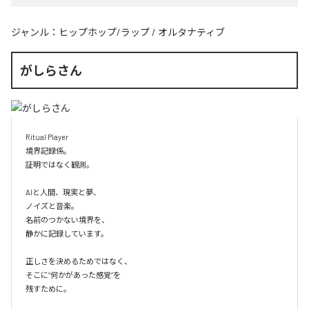
ジャンル：
ヒップホップ/ラップ
/
オルタナティブ
がしらさん
Ritual Player

境界記録係。

証明ではなく観測。

AIと人間、現実と夢、

ノイズと音楽。

名前のつかない境界を、

静かに記録しています。

正しさを決めるためではなく、

そこに“何かがあった感覚”を

残すために。
