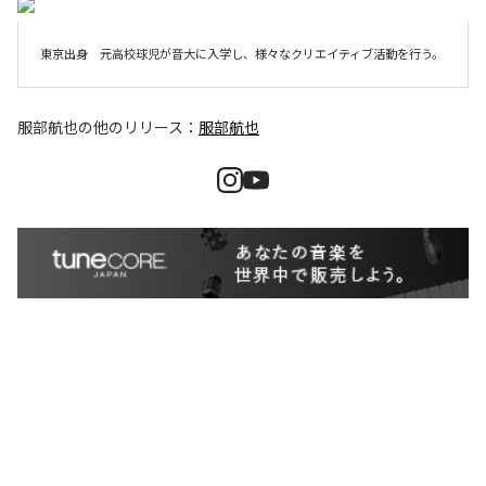
服部航也
の他のリリース：
服部航也