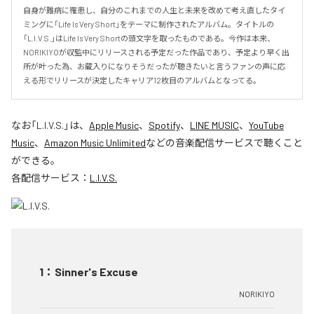
自身が難病に罹患し、自分のこれまでの人生と未来を改めて考え直したタイ
ミングに「Life Is Very Short」をテーマに制作されたアルバム。タイトルの
「L.I.V.S.」はLife Is Very Shortの頭文字を取ったものである。今作は本来、
NORIKIYOが収監中にリリースされる予定だった作品であり、予定より早く出
所が叶った為、お蔵入りになりそうだったが聴きたいと言うファンの声に応
える形でリリースが決定したキャリア12枚目のアルバムとなってる。
なお「
L.I.V.S.
」は、
Apple Music
、
Spotify
、
LINE MUSIC
、
YouTube
Music
、
Amazon Music Unlimited
などの音楽配信サービスで聴くこと
ができる。
各配信サービス：
L.I.V.S.
1
：
Sinner's Excuse
NORIKIYO