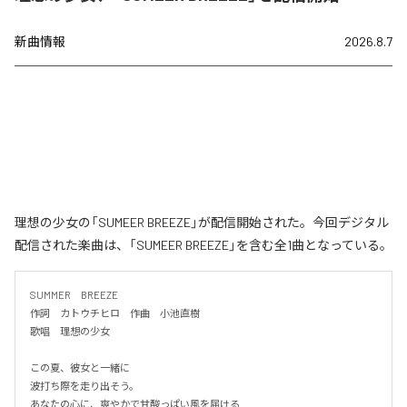
新曲情報
2026.8.7
理想の少女の「SUMEER BREEZE」が配信開始された。今回デジタル
配信された楽曲は、「SUMEER BREEZE」を含む全1曲となっている。
SUMMER　BREEZE

作詞　カトウチヒロ　作曲　小池直樹

歌唱　理想の少女

この夏、彼女と一緒に

波打ち際を走り出そう。

あなたの心に、爽やかで甘酸っぱい風を届ける
