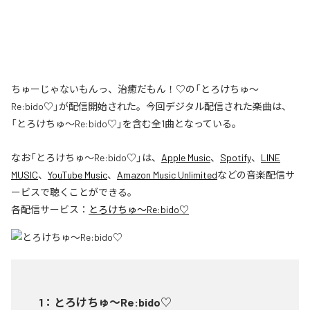
ちゅーじゃないもんっ、治癒だもん！♡の「とろけちゅ〜
Re:bido♡」が配信開始された。今回デジタル配信された楽曲は、
「とろけちゅ〜Re:bido♡」を含む全1曲となっている。
なお「
とろけちゅ〜Re:bido♡
」は、
Apple Music
、
Spotify
、
LINE
MUSIC
、
YouTube Music
、
Amazon Music Unlimited
などの音楽配信サ
ービスで聴くことができる。
各配信サービス：
とろけちゅ〜Re:bido♡
1
：
とろけちゅ〜Re:bido♡