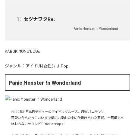
1
：
セツナワタRe:
Panic Monster !n Wonderland
KABUKIMONO'DOGs
ジャンル：
アイドル(女性)
/
J-Pop
Panic Monster !n Wonderland
2022年11月16日デビューのアイドルグループ。通称"パニモン"。

可愛いからかっこいいまで幅広い楽曲の中に仕掛けられた悪戯。一筋縄じゃ
終わらないサウンド『Trick or Pop』！
