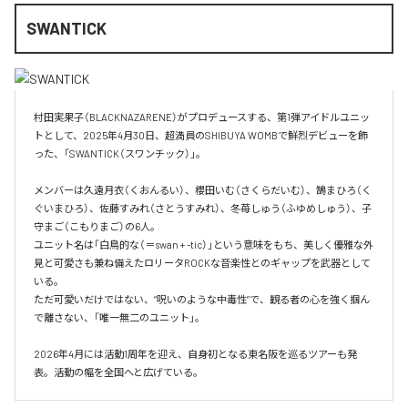
SWANTICK
村田実果子（BLACKNAZARENE）がプロデュースする、第1弾アイドルユニッ
トとして、2025年4月30日、超満員のSHIBUYA WOMBで鮮烈デビューを飾
った、「SWANTICK（スワンチック）」。

メンバーは久遠月衣（くおんるい）、櫻田いむ（さくらだいむ）、鵠まひろ（く
ぐいまひろ）、佐藤すみれ（さとうすみれ）、冬苺しゅう（ふゆめしゅう）、子
守まご（こもりまご）の6人。

ユニット名は「白鳥的な（＝swan + -tic）」という意味をもち、美しく優雅な外
見と可愛さも兼ね備えたロリータROCKな音楽性とのギャップを武器として
いる。

ただ可愛いだけではない、“呪いのような中毒性”で、観る者の心を強く掴ん
で離さない、「唯一無二のユニット」。

2026年4月には活動1周年を迎え、自身初となる東名阪を巡るツアーも発
表。活動の幅を全国へと広げている。