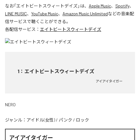
なお「
エイトビートスウィートデイズ
」は、
Apple Music
、
Spotify
、
LINE MUSIC
、
YouTube Music
、
Amazon Music Unlimited
などの音楽配
信サービスで聴くことができる。
各配信サービス：
エイトビートスウィートデイズ
1
：
エイトビートスウィートデイズ
アイアイタイガー
NERO
ジャンル：
アイドル(女性)
/
パンク
/
ロック
アイアイタイガー