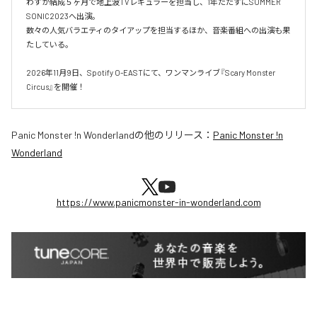
わずか結成５ヶ月で地上波TVレギュラーを担当し、1年たたずにSUMMER 
SONIC2023へ出演。

数々の人気バラエティのタイアップを担当するほか、音楽番組への出演も果
たしている。

2026年11月9日、Spotify O-EASTにて、ワンマンライブ『Scary Monster 
Circus』を開催！
Panic Monster !n Wonderland
の他のリリース：
Panic Monster !n
Wonderland
https://www.panicmonster-in-wonderland.com