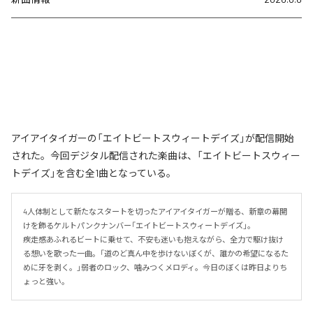
アイアイタイガーの「エイトビートスウィートデイズ」が配信開始
された。今回デジタル配信された楽曲は、「エイトビートスウィー
トデイズ」を含む全1曲となっている。
4人体制として新たなスタートを切ったアイアイタイガーが贈る、新章の幕開
けを飾るケルトパンクナンバー「エイトビートスウィートデイズ」。

疾走感あふれるビートに乗せて、不安も迷いも抱えながら、全力で駆け抜け
る想いを歌った一曲。「道のど真ん中を歩けないぼくが、誰かの希望になるた
めに牙を剥く。」弱者のロック、噛みつくメロディ。今日のぼくは昨日よりち
ょっと強い。