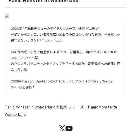
Panic Monster !n Wonderland
2022年11月16日デビューのアイドルグループ。通称"パニモン"。

可愛いからかっこいいまで幅広い楽曲の中に仕掛けられた悪戯。一筋縄じゃ
終わらないサウンド『Trick or Pop』！

わずか結成５ヶ月で地上波TVレギュラーを担当し、1年たたずにSUMMER 
SONIC2023へ出演。

数々の人気バラエティのタイアップを担当するほか、音楽番組への出演も果
たしている。

2026年11月9日、Spotify O-EASTにて、ワンマンライブ『Scary Monster 
Circus』を開催！
Panic Monster !n Wonderland
の他のリリース：
Panic Monster !n
Wonderland