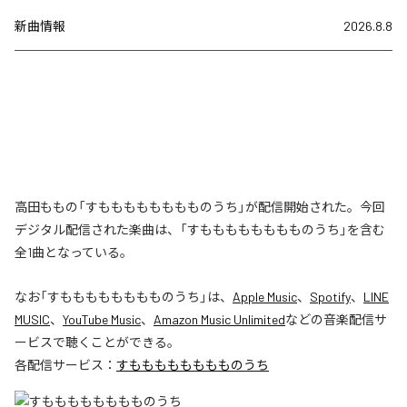
新曲情報
2026.8.8
高田ももの「すもももももももものうち」が配信開始された。今回
デジタル配信された楽曲は、「すもももももももものうち」を含む
全1曲となっている。
なお「
すもももももももものうち
」は、
Apple Music
、
Spotify
、
LINE
MUSIC
、
YouTube Music
、
Amazon Music Unlimited
などの音楽配信サ
ービスで聴くことができる。
各配信サービス：
すもももももももものうち