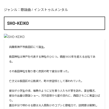
ジャンル：
歌謡曲
/
インストゥルメンタル
SHO-KEIKO
兵庫県神戸市長田区にて誕生。

長田神社は神戸を代表する神社のひとつ。鎮座1800年を超える古社であ
る。

その長田神社を取り巻く庶民の町で彼女は育った。

亡き父は長田区の公務員で、町の世話役として慕われていた。

彼女が小学生の頃、毎晩のように父を慕う人たちが家を訪れ、宴会騒ぎ。

彼女の出番は歌謡ショー。河内音頭から星の流れに、西田さちこに美空ひば
り。

面白半分で唄わせる歌は大人顔負けのコブシと歌唱力で、訪問客は絶賛し