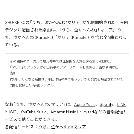
SHO-KEIKOの「うち、泣かへんわ/マリア」が配信開始された。今回
デジタル配信された楽曲は、「うち、泣かへんわ」「マリア」「う
ち、泣かへんわ (Karaoke)」「マリア (Karaoke)」を含む全4曲となっ
ている。
その独特のボーカルで地元神戸では圧倒的な人気を誇るSHO-KEIKO。

「マリア」のアレンジは小田純平のツアーサポートも務める、笛吹利明が担
当!!　

約5年ぶりとなる新曲は、小田作品の中でもファンから発売を熱望されていた
2曲を収録した両A面シングル
なお「
うち、泣かへんわ/マリア
」は、
Apple Music
、
Spotify
、
LINE
MUSIC
、
YouTube Music
、
Amazon Music Unlimited
などの音楽配信サ
ービスで聴くことができる。
各配信サービス：
うち、泣かへんわ/マリア