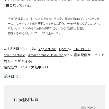
4曲となっている。
今作「大阪ボレロ」は、リズミカルでノリの良い軽快な楽曲だが、SHOのヴォ
ーカルとそのリズム感が見事にマッチした秀作。一方の「あなたがここにいて
ほしい」は、SHOのその独特な声質が切ない女心の説得力を増し、

聞き入る素晴らしいバラードに仕上がった。
なお「
大阪ボレロ
」は、
Apple Music
、
Spotify
、
LINE MUSIC
、
YouTube Music
、
Amazon Music Unlimited
などの音楽配信サービスで
聴くことができる。
各配信サービス：
大阪ボレロ
1
：
大阪ボレロ
SHO-KEIKO