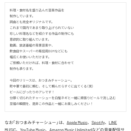
料理・食材名を盛り込んだ音楽作品を

制作しています。

詞曲とも完全オリジナルです。

これまで国内であまり取り上げられていない

珍しい料理名などを紹介する作品の制作にも

意欲的に取り組んでいます。

動画、放送番組の背景音楽や、

飲食店やスーパーの販促用BGMなどにも

幅広くお使いいただけます。

ご依頼いただければ、料理・食材に合わせて

制作も承ります。

今回のリリースは、おつまみチャーシュー。

町中華で最初に頼む、そして頼んだらすぐに出てくる（笑）

ビールにぴったりのアレです！

分厚く切られたチャーシューを白髪ネギと一緒に頬張りビールで流し込む

至福の瞬間を、是非この作品と一緒にお楽しみください！
なお「
おつまみチャーシュー
」は、
Apple Music
、
Spotify
、
LINE
MUSIC
、
YouTube Music
、
Amazon Music Unlimited
などの音楽配信サ