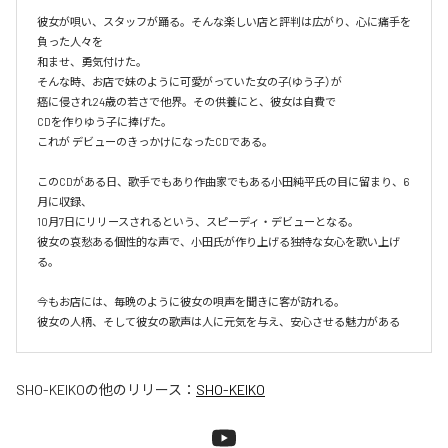
彼女が唄い、スタッフが踊る。そんな楽しい店と評判は広がり、心に痛手を
負った人々を

和ませ、勇気付けた。

そんな時、お店で妹のように可愛がっていた女の子(ゆう子）が

癌に侵され24歳の若さで他界。その供養にと、彼女は自費で

CDを作りゆう子に捧げた。

これが デビューのきっかけになったCDである。

このCDがある日、歌手でもあり作曲家でもある小田純平氏の目に留まり、6
月に収録、

10月7日にリリースされるという、スピーディ・デビューとなる。

彼女の哀愁ある個性的な声で、小田氏が作り上げる独特な女心を歌い上げ
る。

今もお店には、毎晩のように彼女の唄声を聞きに客が訪れる。

彼女の人柄、そして彼女の歌声は人に元気を与え、安心させる魅力がある
SHO-KEIKO
の他のリリース：
SHO-KEIKO