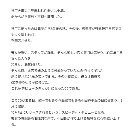
神戸大震災に見舞われ住まいは全壊。

命からがら家族と京都へ疎開した。

神戸に戻ったのは震災から3年後の秋。その後、後遺症が残る神戸三宮でス
ナック婕 【sho】

を開店させた。

彼女が唄い、スタッフが踊る。そんな楽しい店と評判は広がり、心に痛手を
負った人々を

和ませ、勇気付けた。

そんな時、お店で妹のように可愛がっていた女の子(ゆう子）が

癌に侵され24歳の若さで他界。その供養にと、彼女は自費で

CDを作りゆう子に捧げた。

これが デビューのきっかけになったCDである。

このCDがある日、歌手でもあり作曲家でもある小田純平氏の目に留まり、6
月に収録、

10月7日にリリースされるという、スピーディ・デビューとなる。

彼女の哀愁ある個性的な声で、小田氏が作り上げる独特な女心を歌い上げ
る。
