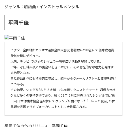
ジャンル：
歌謡曲
/
インストゥルメンタル
平岡千佳
ビクター全国縦断カラオケ選抜全国大会(応募総数4,328名)にて優秀歌唱賞
受賞を機にデビュー。

以来、テレビ･ラジオのレギュラー等幅広い活動を展開している。

07年、小田純平氏との出会いをきっかけに、その潜在的な歌唱力を発揮す
る結果となる。

また作品創作にも積極的に参加し、歌手からヴォーカリストへと変貌を遂げ
つつある。

その結果、シングル「むらさき川」では有線リクエストチャート･通信カラオ
ケなど多くの支持を得ており、続く09年12月に発売されたシングルでは"第
一回 日本作曲家協会音楽祭"にてグランプリ曲となった「二年目の夏至」の世
界観を表現できるヴォーカリストとして大抜擢される。
平岡千佳
の他のリリース：
平岡千佳