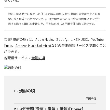
っている。
浪花こゆき時代に発売した「好きやねん大阪」に続く盆踊りの定番曲をとの要
望に答え作成された今シングル。地元関西はもとより全国の歌踊ファンが注
目する歌って踊れる定番曲を、円熟味を増した平岡千佳の歌で聴かせる。
なお「
焼酎の唄
」は、
Apple Music
、
Spotify
、
LINE MUSIC
、
YouTube
Music
、
Amazon Music Unlimited
などの音楽配信サービスで聴くこと
ができる。
各配信サービス：
焼酎の唄
1
：
焼酎の唄
平岡千佳
2
：
3気音頭 (元気・陽気・勇気) [Cover]