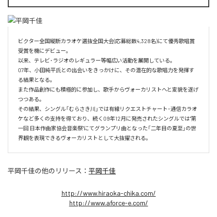
ビクター全国縦断カラオケ選抜全国大会(応募総数4,328名)にて優秀歌唱賞
受賞を機にデビュー。

以来、テレビ･ラジオのレギュラー等幅広い活動を展開している。

07年、小田純平氏との出会いをきっかけに、その潜在的な歌唱力を発揮す
る結果となる。

また作品創作にも積極的に参加し、歌手からヴォーカリストへと変貌を遂げ
つつある。

その結果、シングル「むらさき川」では有線リクエストチャート･通信カラオ
ケなど多くの支持を得ており、続く09年12月に発売されたシングルでは"第
一回 日本作曲家協会音楽祭"にてグランプリ曲となった「二年目の夏至」の世
界観を表現できるヴォーカリストとして大抜擢される。
平岡千佳
の他のリリース：
平岡千佳
http://www.hiraoka-chika.com/
http://www.aforce-e.com/