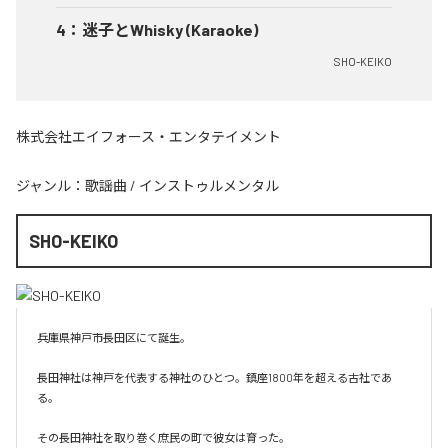
4
：
迷子とWhisky (Karaoke)
SHO-KEIKO
株式会社エイフォース・エンタテイメント
ジャンル：
歌謡曲
/
インストゥルメンタル
SHO-KEIKO
兵庫県神戸市長田区にて誕生。

長田神社は神戸を代表する神社のひとつ。鎮座1800年を超える古社であ
る。

その長田神社を取り巻く庶民の町で彼女は育った。
