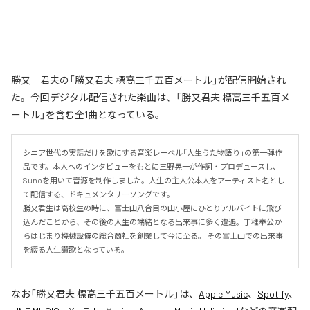
勝又 君夫の「勝又君夫 標高三千五百メートル」が配信開始され
た。今回デジタル配信された楽曲は、「勝又君夫 標高三千五百メ
ートル」を含む全1曲となっている。
シニア世代の実話だけを歌にする音楽レーベル「人生うた物語り」の第一弾作
品です。本人へのインタビューをもとに三野晃一が作詞・プロデュースし、
Sunoを用いて音源を制作しました。人生の主人公本人をアーティスト名とし
て配信する、ドキュメンタリーソングです。 

勝又君生は高校生の時に、富士山八合目の山小屋にひとりアルバイトに飛び
込んだことから、その後の人生の端緒となる出来事に多く遭遇。丁稚奉公か
らはじまり機械設備の総合商社を創業して今に至る。 その富士山での出来事
を綴る人生讃歌となっている。
なお「
勝又君夫 標高三千五百メートル
」は、
Apple Music
、
Spotify
、