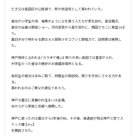
亡き父は長田区の公務員で、町の世話役として慕われていた。

彼女が小学生の頃、毎晩のように父を慕う人たちが家を訪れ、宴会騒ぎ。

彼女の出番は歌謡ショー。河内音頭から星の流れに、西田さちこに美空ひば
り。

面白半分で唄わせる歌は大人顔負けのコブシと歌唱力で、訪問客は絶賛し
た。

神戸発祥と云われる「カラオケ機｣は 祭りの多い長田では重宝がられ、

中学生だった彼女の絶好のお披露目場所となる。

高校生の彼女はあねご肌で、同級生の相談役。周りを元気にさせる力があ
る。

慕われるのはご尊父の遺伝であろう。

神戸大震災に見舞われ住まいは全壊。

命からがら家族と京都へ疎開した。

神戸に戻ったのは震災から3年後の秋。その後、後遺症が残る神戸三宮でス
ナック婕 【sho】

を開店させた。
