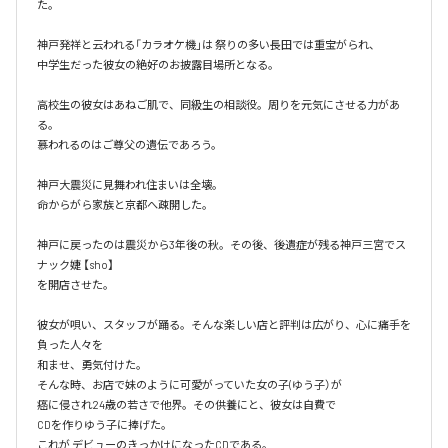
た。

神戸発祥と云われる「カラオケ機｣は 祭りの多い長田では重宝がられ、

中学生だった彼女の絶好のお披露目場所となる。

高校生の彼女はあねご肌で、同級生の相談役。周りを元気にさせる力があ
る。

慕われるのはご尊父の遺伝であろう。

神戸大震災に見舞われ住まいは全壊。

命からがら家族と京都へ疎開した。

神戸に戻ったのは震災から3年後の秋。その後、後遺症が残る神戸三宮でス
ナック婕 【sho】

を開店させた。

彼女が唄い、スタッフが踊る。そんな楽しい店と評判は広がり、心に痛手を
負った人々を

和ませ、勇気付けた。

そんな時、お店で妹のように可愛がっていた女の子(ゆう子）が

癌に侵され24歳の若さで他界。その供養にと、彼女は自費で

CDを作りゆう子に捧げた。

これが デビューのきっかけになったCDである。
