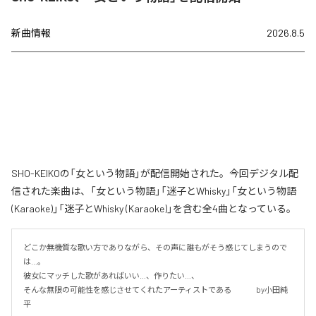
新曲情報
2026.8.5
SHO-KEIKOの「女という物語」が配信開始された。今回デジタル配
信された楽曲は、「女という物語」「迷子とWhisky」「女という物語
(Karaoke)」「迷子とWhisky (Karaoke)」を含む全4曲となっている。
どこか無機質な歌い方でありながら、その声に誰もがそう感じてしまうので
は…。

彼女にマッチした歌があればいい…、作りたい…、

そんな無限の可能性を感じさせてくれたアーティストである 　　　by小田純
平