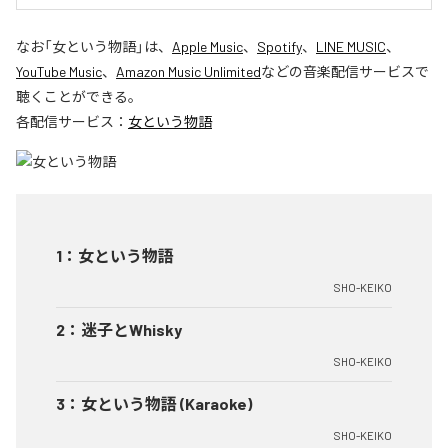
なお「
女という物語
」は、
Apple Music
、
Spotify
、
LINE MUSIC
、
YouTube Music
、
Amazon Music Unlimited
などの音楽配信サービスで
聴くことができる。
各配信サービス：
女という物語
1
：
女という物語
SHO-KEIKO
2
：
迷子とWhisky
SHO-KEIKO
3
：
女という物語 (Karaoke)
SHO-KEIKO